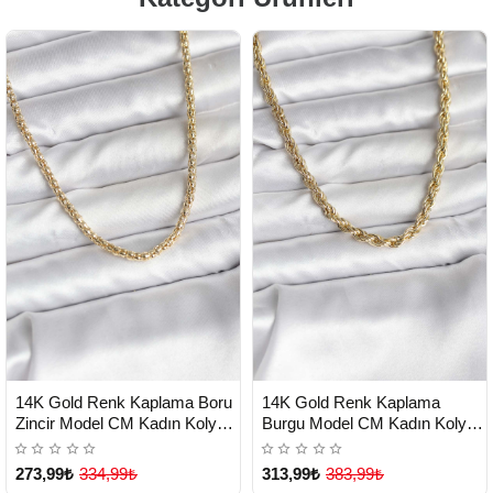
HIZLI
HIZLI
Yeni Ürün
Yeni Ürün
14K Gold Renk Kaplama Boru
14K Gold Renk Kaplama
TESLİMAT
TESLİMAT
Zincir Model CM Kadın Kolye -
Burgu Model CM Kadın Kolye -
Lisinya
Lisinya
273,99₺
334,99₺
313,99₺
383,99₺