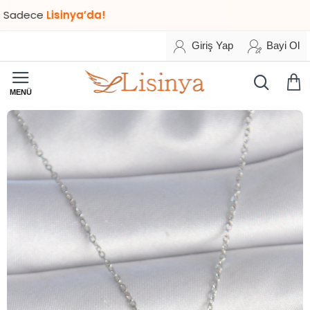
ce
Lisinya’da!
Giriş Yap
Bayi Ol