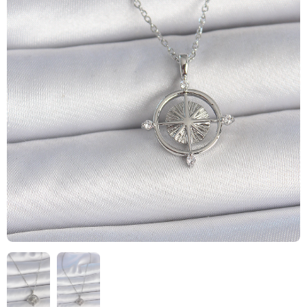
HIZLI
TESLİMAT