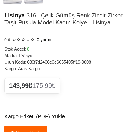
Lisinya
316L Çelik Gümüş Renk Zincir Zirkon
Taşlı Pusula Model Kadın Kolye - Lisinya
0 yorum
0.0
Stok Adedi:
8
Lisinya
Marka:
Ürün Kodu:
680f7d2406e0c6655405ff19-0808
Kargo:
Aras Kargo
143,99₺
175,99₺
Kargo Etiketi (PDF) Yükle