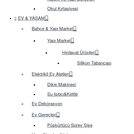
Okul Kırtasiyesi
EV & YAŞAM
Bahçe & Yapı Market
Yapı Market
Hırdavat Ürünleri
Silikon Tabancası
Elektrikli Ev Aletleri
Dikiş Makinesi
Su Isıtıcı&Kettle
Ev Dekorasyon
Ev Gereçleri
Püskürtücü Sprey Şişe