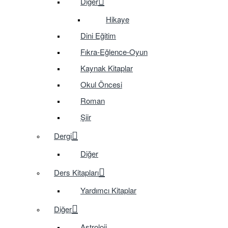
Diğer
Hikaye
Dini Eğitim
Fıkra-Eğlence-Oyun
Kaynak Kitaplar
Okul Öncesi
Roman
Şiir
Dergi
Diğer
Ders Kitapları
Yardımcı Kitaplar
Diğer
Astroloji