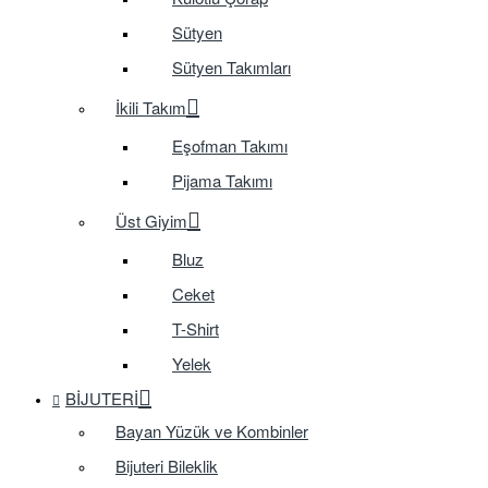
Sütyen
Sütyen Takımları
İkili Takım
Eşofman Takımı
Pijama Takımı
Üst Giyim
Bluz
Ceket
T-Shirt
Yelek
BIJUTERI
Bayan Yüzük ve Kombinler
Bijuteri Bileklik