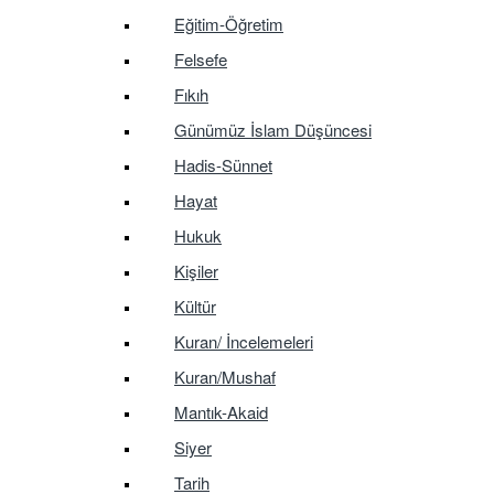
Eğitim-Öğretim
Felsefe
Fıkıh
Günümüz İslam Düşüncesi
Hadis-Sünnet
Hayat
Hukuk
Kişiler
Kültür
Kuran/ İncelemeleri
Kuran/Mushaf
Mantık-Akaid
Siyer
Tarih