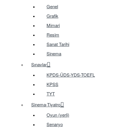
Genel
Grafik
Mimari
Resim
Sanat Tarihi
Sinema
Sınavlar
KPDS-ÜDS-YDS-TOEFL
KPSS
TYT
Sinema-Tiyatro
Oyun (yerli)
Senaryo