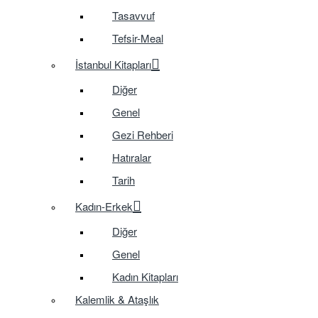
Tasavvuf
Tefsir-Meal
İstanbul Kitapları
Diğer
Genel
Gezi Rehberi
Hatıralar
Tarih
Kadın-Erkek
Diğer
Genel
Kadın Kitapları
Kalemlik & Ataşlık