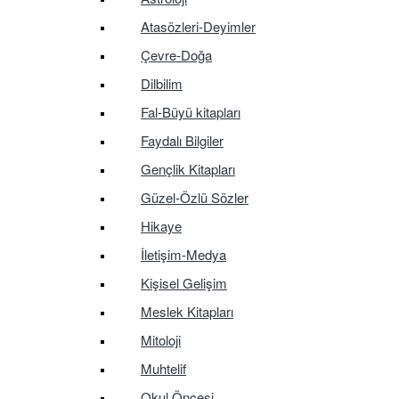
Atasözleri-Deyimler
Çevre-Doğa
Dilbilim
Fal-Büyü kitapları
Faydalı Bilgiler
Gençlik Kitapları
Güzel-Özlü Sözler
Hikaye
İletişim-Medya
Kişisel Gelişim
Meslek Kitapları
Mitoloji
Muhtelif
Okul Öncesi