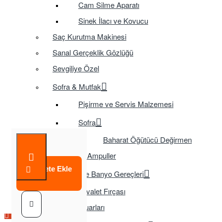
Cam Silme Aparatı
Sinek İlacı ve Kovucu
Saç Kurutma Makinesi
Sanal Gerçeklik Gözlüğü
Sevgiliye Özel
Sofra & Mutfak
Pişirme ve Servis Malzemesi
Sofra
Baharat Öğütücü Değirmen
Tasarruflu Ampuller
Sepete Ekle
Temizlik ve Banyo Gereçleri
Tuvalet Fırçası
TV Aksesuarları
Çok Satılan Ürün