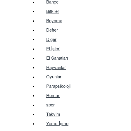
Bahçe
Bitkiler
Boyama
Defter
Diğer
El İşleri
El Sanatları
Hayvanlar
Oyunlar
Parapsikoloji
Roman
spor
Takvim
Yeme-İçme