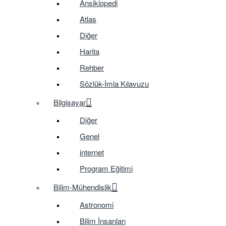
Ansiklopedi
Atlas
Diğer
Harita
Rehber
Sözlük-İmla Kılavuzu
Bilgisayar
Diğer
Genel
internet
Program Eğitimi
Bilim-Mühendislik
Astronomi
Bilim İnsanları