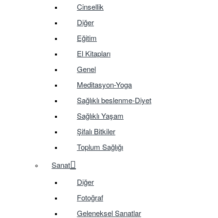
Cinsellik
Diğer
Eğitim
El Kitapları
Genel
Meditasyon-Yoga
Sağlıklı beslenme-Diyet
Sağlıklı Yaşam
Şifalı Bitkiler
Toplum Sağlığı
Sanat
Diğer
Fotoğraf
Geleneksel Sanatlar