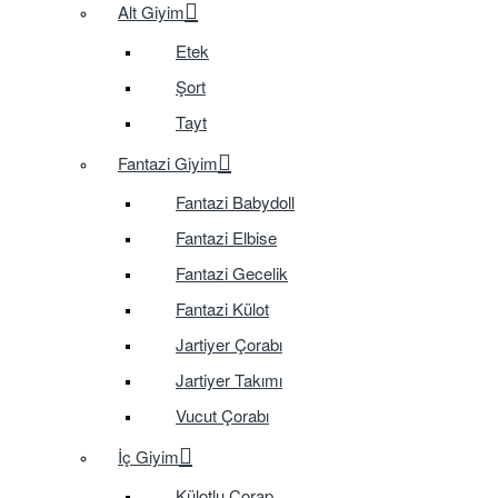
Alt Giyim
Etek
Şort
Tayt
Fantazi Giyim
Fantazi Babydoll
Fantazi Elbise
Fantazi Gecelik
Fantazi Külot
Jartiyer Çorabı
Jartiyer Takımı
Vucut Çorabı
İç Giyim
Külotlu Çorap