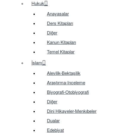
Hukuk
Anayasalar
Ders Kitapları
Diğer
Kanun Kitapları
Temel Kitaplar
İslam
Alevilik-Bektaşilik
Araştırma-Inceleme
Biyografi-Otobiyografi
Diğer
Dini Hikayeler-Menkıbeler
Dualar
Edebiyat