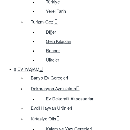
Türkiye
Yerel Tarih
Turizm-Gezi
Diğer
Gezi Kitapları
Rehber
Ülkeler
EV YAŞAM
Banyo Ev Gereçleri
Dekorasyon Aydınlatma
Ev Dekoratif Aksesuarlar
Evcil Hayvan Ürünleri
Kırtasiye Ofis
Kalem ve Yazı Gereçleri