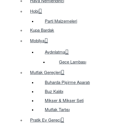
Hava Nemlendirici
Hobi
Parti Malzemeleri
Kupa Bardak
Mobilya
Aydınlatma
Gece Lambası
Mutfak Gereçleri
Buharda Pişirme Aparatı
Buz Kalıbı
Mikser & Mikser Seti
Mutfak Tartısı
Pratik Ev Gereci