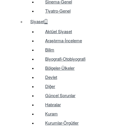
Sinema-Genel
Tiyatro-Genel
Siyaset
Aktüel Siyaset
Araştırma-İnceleme
Bilim
Biyografi-Otobiyografi
Bölgeler-Ülkeler
Devlet
Diğer
Güncel Sorunlar
Hatıralar
Kuram
Kurumlar-Örgütler