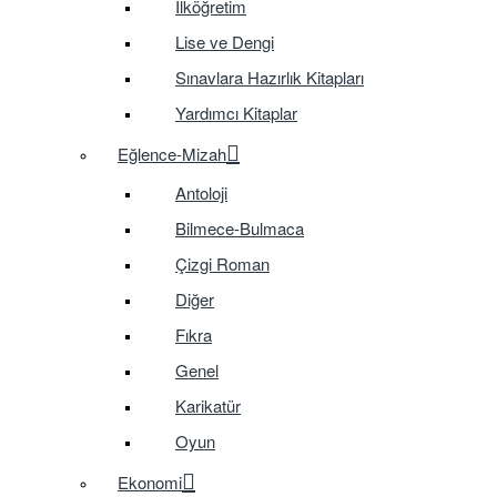
İlköğretim
Lise ve Dengi
Sınavlara Hazırlık Kitapları
Yardımcı Kitaplar
Eğlence-Mizah
Antoloji
Bilmece-Bulmaca
Çizgi Roman
Diğer
Fıkra
Genel
Karikatür
Oyun
Ekonomi