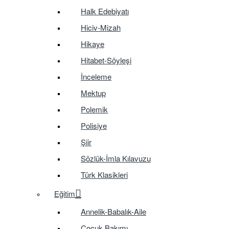
Halk Edebiyatı
Hiciv-Mizah
Hikaye
Hitabet-Söyleşi
İnceleme
Mektup
Polemik
Polisiye
Şiir
Sözlük-İmla Kılavuzu
Türk Klasikleri
Eğitim
Annelik-Babalık-Aile
Çocuk Bakımı