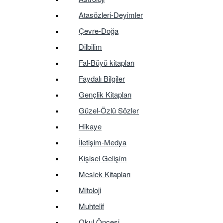
Atasözleri-Deyimler
Çevre-Doğa
Dilbilim
Fal-Büyü kitapları
Faydalı Bilgiler
Gençlik Kitapları
Güzel-Özlü Sözler
Hikaye
İletişim-Medya
Kişisel Gelişim
Meslek Kitapları
Mitoloji
Muhtelif
Okul Öncesi