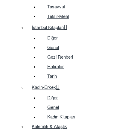
Tasavvuf
Tefsir-Meal
İstanbul Kitapları
Diğer
Genel
Gezi Rehberi
Hatıralar
Tarih
Kadın-Erkek
Diğer
Genel
Kadın Kitapları
Kalemlik & Ataşlık