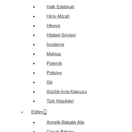
Halk Edebiyatı
Hiciv-Mizah
Hikaye
Hitabet-Söyleşi
İnceleme
Mektup
Polemik
Polisiye
Şiir
Sözlük-İmla Kılavuzu
Türk Klasikleri
Eğitim
Annelik-Babalık-Aile
Çocuk Bakımı