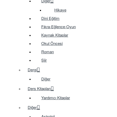
Diğer
Hikaye
Dini Eğitim
Fıkra-Eğlence-Oyun
Kaynak Kitaplar
Okul Öncesi
Roman
Şiir
Dergi
Diğer
Ders Kitapları
Yardımcı Kitaplar
Diğer
Astroloji