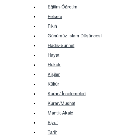
Eğitim-Öğretim
Felsefe
Fıkıh
Günümüz İslam Düşüncesi
Hadis-Sünnet
Hayat
Hukuk
Kişiler
Kültür
Kuran/ İncelemeleri
Kuran/Mushaf
Mantık-Akaid
Siyer
Tarih