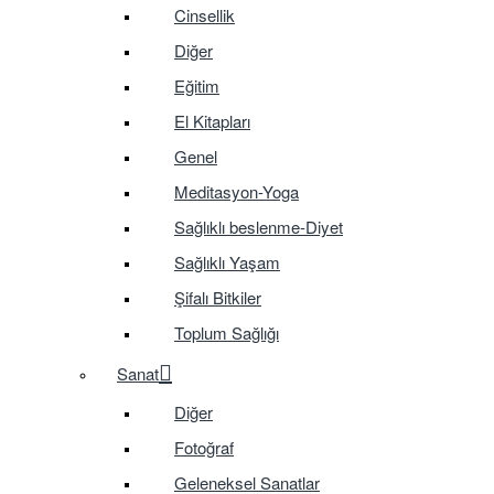
Cinsellik
Diğer
Eğitim
El Kitapları
Genel
Meditasyon-Yoga
Sağlıklı beslenme-Diyet
Sağlıklı Yaşam
Şifalı Bitkiler
Toplum Sağlığı
Sanat
Diğer
Fotoğraf
Geleneksel Sanatlar