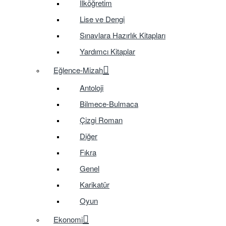
İlköğretim
Lise ve Dengi
Sınavlara Hazırlık Kitapları
Yardımcı Kitaplar
Eğlence-Mizah
Antoloji
Bilmece-Bulmaca
Çizgi Roman
Diğer
Fıkra
Genel
Karikatür
Oyun
Ekonomi