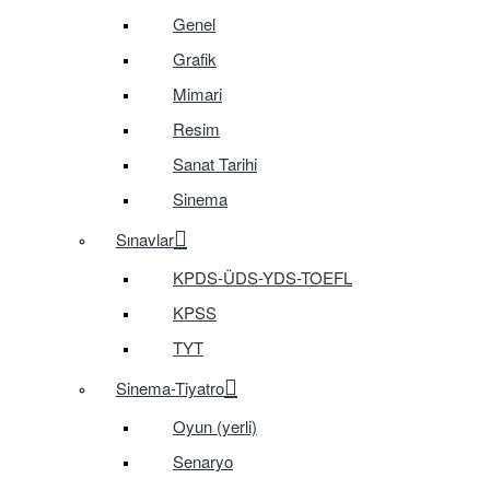
Genel
Grafik
Mimari
Resim
Sanat Tarihi
Sinema
Sınavlar
KPDS-ÜDS-YDS-TOEFL
KPSS
TYT
Sinema-Tiyatro
Oyun (yerli)
Senaryo