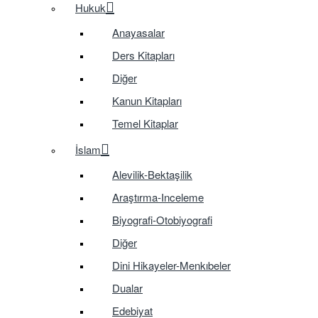
Hukuk
Anayasalar
Ders Kitapları
Diğer
Kanun Kitapları
Temel Kitaplar
İslam
Alevilik-Bektaşilik
Araştırma-Inceleme
Biyografi-Otobiyografi
Diğer
Dini Hikayeler-Menkıbeler
Dualar
Edebiyat