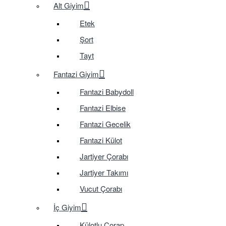
Alt Giyim
Etek
Şort
Tayt
Fantazi Giyim
Fantazi Babydoll
Fantazi Elbise
Fantazi Gecelik
Fantazi Külot
Jartiyer Çorabı
Jartiyer Takımı
Vucut Çorabı
İç Giyim
Külotlu Çorap