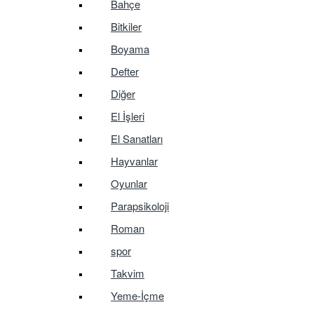
Bahçe
Bitkiler
Boyama
Defter
Diğer
El İşleri
El Sanatları
Hayvanlar
Oyunlar
Parapsikoloji
Roman
spor
Takvim
Yeme-İçme