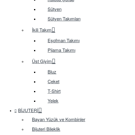
Sütyen
Sütyen Takımları
İkili Takım
Eşofman Takımı
Pijama Takımı
Üst Giyim
Bluz
Ceket
T-Shirt
Yelek
BIJUTERI
Bayan Yüzük ve Kombinler
Bijuteri Bileklik