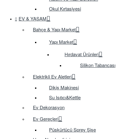
Okul Kırtasiyesi
EV & YAŞAM
Bahçe & Yapı Market
Yapı Market
Hırdavat Ürünleri
Silikon Tabancası
Elektrikli Ev Aletleri
Dikiş Makinesi
Su Isıtıcı&Kettle
Ev Dekorasyon
Ev Gereçleri
Püskürtücü Sprey Şişe