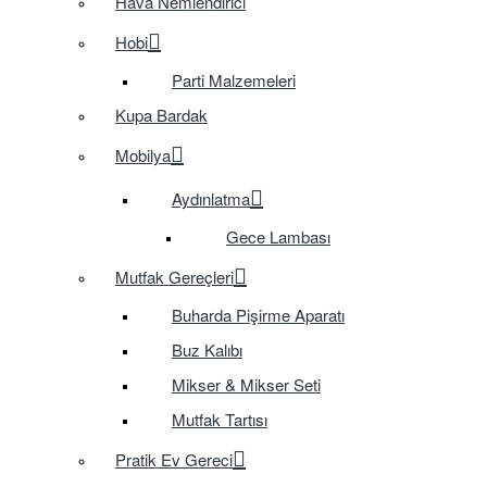
Hava Nemlendirici
Hobi
Parti Malzemeleri
Kupa Bardak
Mobilya
Aydınlatma
Gece Lambası
Mutfak Gereçleri
Buharda Pişirme Aparatı
Buz Kalıbı
Mikser & Mikser Seti
Mutfak Tartısı
Pratik Ev Gereci