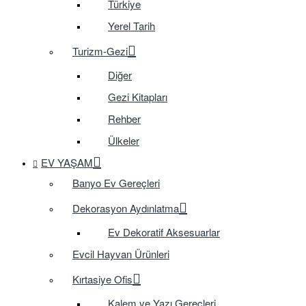
Türkiye
Yerel Tarih
Turizm-Gezi
Diğer
Gezi Kitapları
Rehber
Ülkeler
EV YAŞAM
Banyo Ev Gereçleri
Dekorasyon Aydınlatma
Ev Dekoratif Aksesuarlar
Evcil Hayvan Ürünleri
Kırtasiye Ofis
Kalem ve Yazı Gereçleri