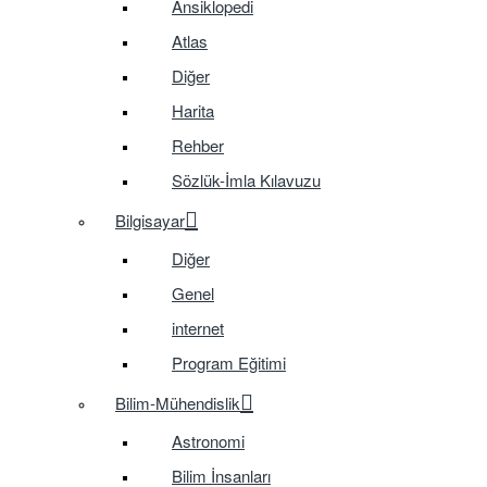
Ansiklopedi
Atlas
Diğer
Harita
Rehber
Sözlük-İmla Kılavuzu
Bilgisayar
Diğer
Genel
internet
Program Eğitimi
Bilim-Mühendislik
Astronomi
Bilim İnsanları