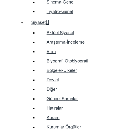
Sinema-Genel
Tiyatro-Genel
Siyaset
Aktüel Siyaset
Araştırma-İnceleme
Bilim
Biyografi-Otobiyografi
Bölgeler-Ülkeler
Devlet
Diğer
Güncel Sorunlar
Hatıralar
Kuram
Kurumlar-Örgütler