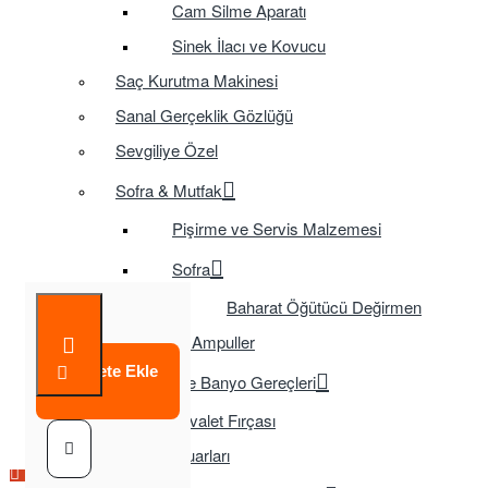
Cam Silme Aparatı
Sinek İlacı ve Kovucu
Saç Kurutma Makinesi
Sanal Gerçeklik Gözlüğü
Sevgiliye Özel
Sofra & Mutfak
Pişirme ve Servis Malzemesi
Sofra
Baharat Öğütücü Değirmen
Tasarruflu Ampuller
Sepete Ekle
Temizlik ve Banyo Gereçleri
Tuvalet Fırçası
TV Aksesuarları
Çok Satılan Ürün