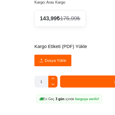
Kargo:
Aras Kargo
143,99₺
175,99₺
Kargo Etiketi (PDF) Yükle
Dosya Yükle
En Geç
3 gün
içinde
kargoya verilir!