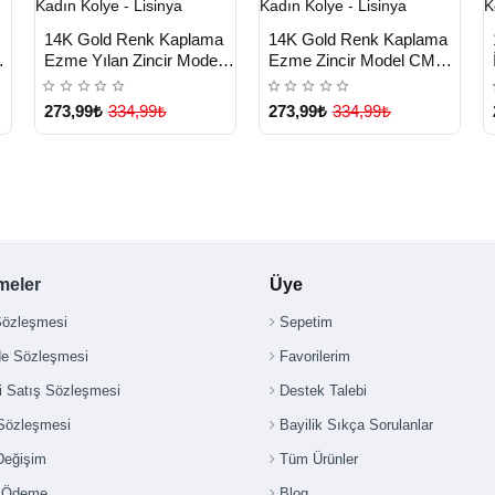
HIZLI
HIZLI
n
Yeni Ürün
Yeni Ürün
14K Gold Renk Kaplama
14K Gold Renk Kaplama
TESLİMAT
TESLİMAT
Ezme Yılan Zincir Model
Ezme Zincir Model CM
CM Kadın Kolye - Lisinya
Kadın Kolye - Lisinya
273,99₺
334,99₺
273,99₺
334,99₺
meler
Üye
Sözleşmesi
Sepetim
de Sözleşmesi
Favorilerim
i Satış Sözleşmesi
Destek Talebi
 Sözleşmesi
Bayilik Sıkça Sorulanlar
Değişim
Tüm Ürünler
i Ödeme
Blog