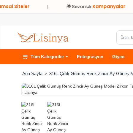
Siteler
|
🎁 Sezonluk
Kampanyalar
|
Ürün,
kategori
veya
Tüm Kategoriler
Entegrasyon
Giyim
marka
ara...
316L Çelik Gümüş Renk Zincir Ay Güneş Mo
home
HIZLI
TESLİMAT