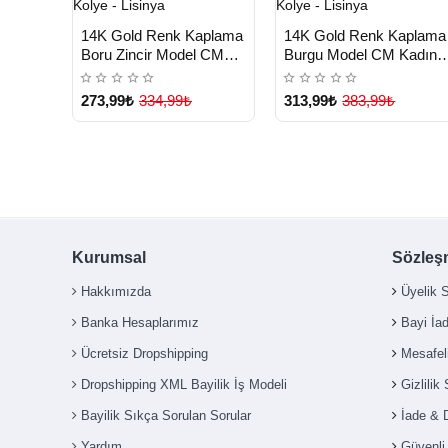
HIZLI
HIZLI
Yeni Ürün
Yeni Ürü
14K Gold Renk Kaplama
14K Gold Renk Kaplama
TESLİMAT
TESLİMAT
Boru Zincir Model CM
Burgu Model CM Kadın
Kadın Kolye - Lisinya
Kolye - Lisinya
273,99₺
334,99₺
313,99₺
383,99₺
Kurumsal
Sözleş
Hakkımızda
Üyelik 
Banka Hesaplarımız
Bayi İa
Ücretsiz Dropshipping
Mesafel
Dropshipping XML Bayilik İş Modeli
Gizlilik
Bayilik Sıkça Sorulan Sorular
İade & 
Yardım
Güvenl