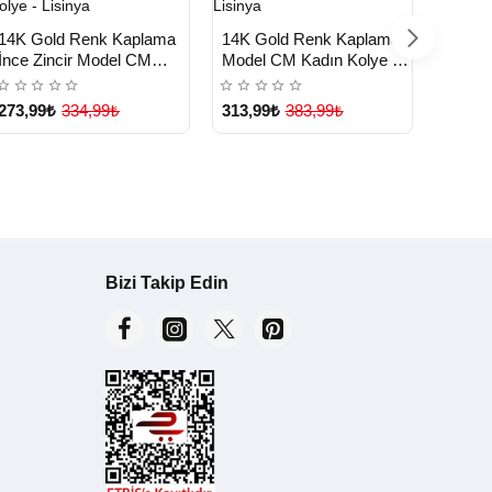
HIZLI
HIZLI
HIZ
Yeni Ürün
Yeni Ürün
14K Gold Renk Kaplama
14K Gold Renk Kaplama
14K G
TESLİMAT
TESLİMAT
TE
İnce Zincir Model CM
Model CM Kadın Kolye -
Model
Kadın Kolye - Lisinya
Lisinya
Lisiny
273,99₺
334,99₺
313,99₺
383,99₺
273,9
Bizi Takip Edin