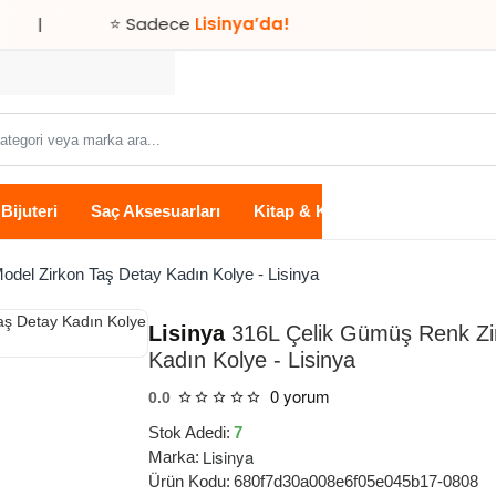
⭐ Sadece
Lisinya’da!
Bijuteri
Saç Aksesuarları
Kitap & Kırtasiye
Ev Yaşam
del Zirkon Taş Detay Kadın Kolye - Lisinya
Lisinya
316L Çelik Gümüş Renk Zin
Kadın Kolye - Lisinya
0 yorum
0.0
Stok Adedi:
7
Lisinya
Marka:
Ürün Kodu:
680f7d30a008e6f05e045b17-0808