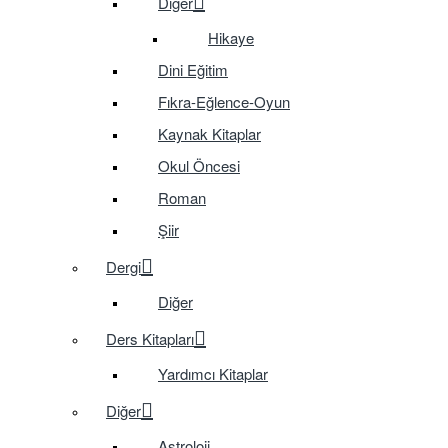
Diğer
Hikaye
Dini Eğitim
Fıkra-Eğlence-Oyun
Kaynak Kitaplar
Okul Öncesi
Roman
Şiir
Dergi
Diğer
Ders Kitapları
Yardımcı Kitaplar
Diğer
Astroloji