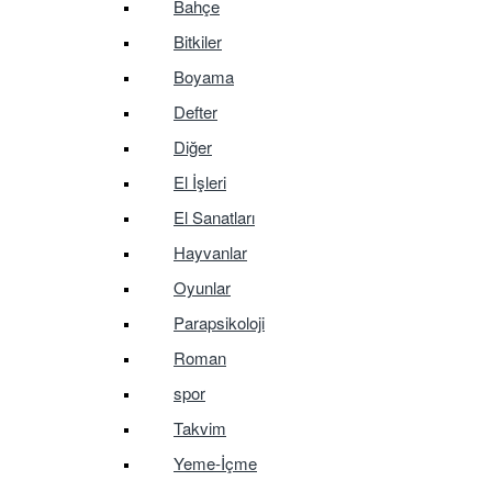
Bahçe
Bitkiler
Boyama
Defter
Diğer
El İşleri
El Sanatları
Hayvanlar
Oyunlar
Parapsikoloji
Roman
spor
Takvim
Yeme-İçme