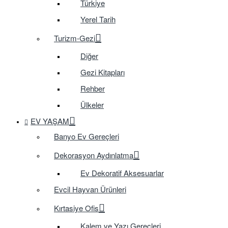
Türkiye
Yerel Tarih
Turizm-Gezi
Diğer
Gezi Kitapları
Rehber
Ülkeler
EV YAŞAM
Banyo Ev Gereçleri
Dekorasyon Aydınlatma
Ev Dekoratif Aksesuarlar
Evcil Hayvan Ürünleri
Kırtasiye Ofis
Kalem ve Yazı Gereçleri