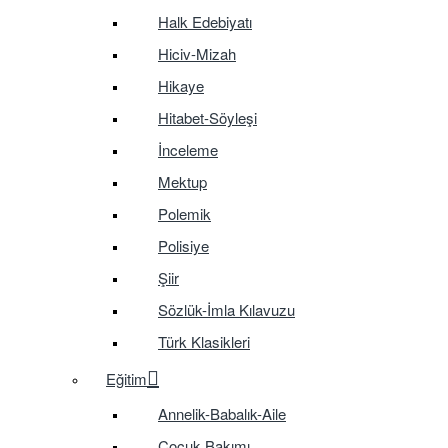
Halk Edebiyatı
Hiciv-Mizah
Hikaye
Hitabet-Söyleşi
İnceleme
Mektup
Polemik
Polisiye
Şiir
Sözlük-İmla Kılavuzu
Türk Klasikleri
Eğitim
Annelik-Babalık-Aile
Çocuk Bakımı