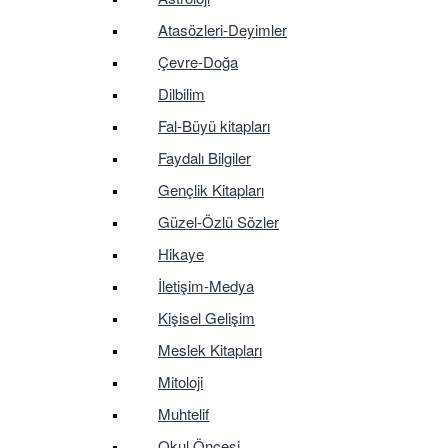
Atasözleri-Deyimler
Çevre-Doğa
Dilbilim
Fal-Büyü kitapları
Faydalı Bilgiler
Gençlik Kitapları
Güzel-Özlü Sözler
Hikaye
İletişim-Medya
Kişisel Gelişim
Meslek Kitapları
Mitoloji
Muhtelif
Okul Öncesi