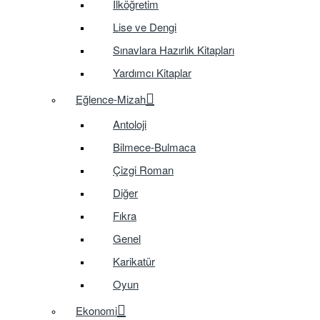
İlköğretim
Lise ve Dengi
Sınavlara Hazırlık Kitapları
Yardımcı Kitaplar
Eğlence-Mizah
Antoloji
Bilmece-Bulmaca
Çizgi Roman
Diğer
Fıkra
Genel
Karikatür
Oyun
Ekonomi