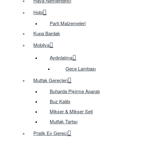
Hava Nemlendirici
Hobi
Parti Malzemeleri
Kupa Bardak
Mobilya
Aydınlatma
Gece Lambası
Mutfak Gereçleri
Buharda Pişirme Aparatı
Buz Kalıbı
Mikser & Mikser Seti
Mutfak Tartısı
Pratik Ev Gereci