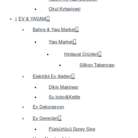
Okul Kırtasiyesi
EV & YAŞAM
Bahçe & Yapı Market
Yapı Market
Hırdavat Ürünleri
Silikon Tabancası
Elektrikli Ev Aletleri
Dikiş Makinesi
Su Isıtıcı&Kettle
Ev Dekorasyon
Ev Gereçleri
Püskürtücü Sprey Şişe