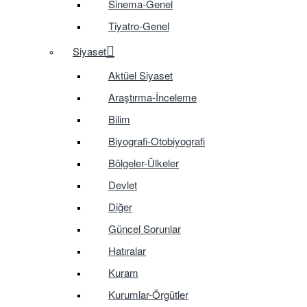
Sinema-Genel
Tiyatro-Genel
Siyaset
Aktüel Siyaset
Araştırma-İnceleme
Bilim
Biyografi-Otobiyografi
Bölgeler-Ülkeler
Devlet
Diğer
Güncel Sorunlar
Hatıralar
Kuram
Kurumlar-Örgütler