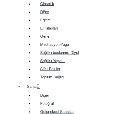
Cinsellik
Diğer
Eğitim
El Kitapları
Genel
Meditasyon-Yoga
Sağlıklı beslenme-Diyet
Sağlıklı Yaşam
Şifalı Bitkiler
Toplum Sağlığı
Sanat
Diğer
Fotoğraf
Geleneksel Sanatlar