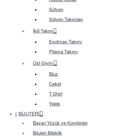
Sütyen
Sütyen Takımları
İkili Takım
Eşofman Takımı
Pijama Takımı
Üst Giyim
Bluz
Ceket
T-Shirt
Yelek
BIJUTERI
Bayan Yüzük ve Kombinler
Bijuteri Bileklik