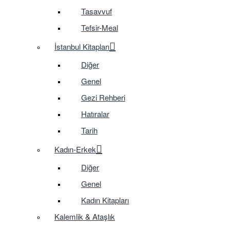
Tasavvuf
Tefsir-Meal
İstanbul Kitapları
Diğer
Genel
Gezi Rehberi
Hatıralar
Tarih
Kadın-Erkek
Diğer
Genel
Kadın Kitapları
Kalemlik & Ataşlık