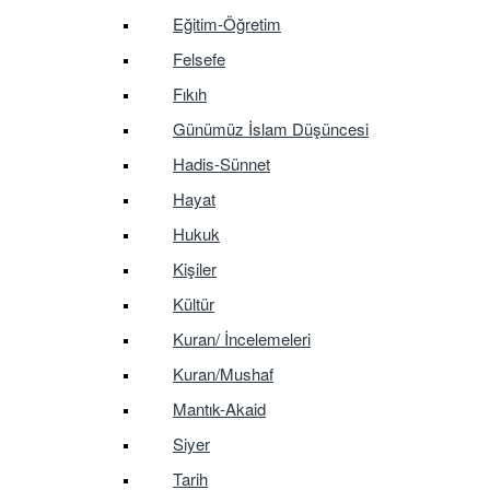
Eğitim-Öğretim
Felsefe
Fıkıh
Günümüz İslam Düşüncesi
Hadis-Sünnet
Hayat
Hukuk
Kişiler
Kültür
Kuran/ İncelemeleri
Kuran/Mushaf
Mantık-Akaid
Siyer
Tarih