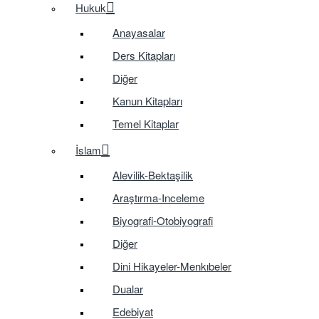
Hukuk
Anayasalar
Ders Kitapları
Diğer
Kanun Kitapları
Temel Kitaplar
İslam
Alevilik-Bektaşilik
Araştırma-Inceleme
Biyografi-Otobiyografi
Diğer
Dini Hikayeler-Menkıbeler
Dualar
Edebiyat