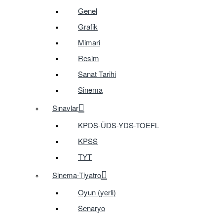
Genel
Grafik
Mimari
Resim
Sanat Tarihi
Sinema
Sınavlar
KPDS-ÜDS-YDS-TOEFL
KPSS
TYT
Sinema-Tiyatro
Oyun (yerli)
Senaryo