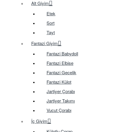
Alt Giyim
Etek
Şort
Tayt
Fantazi Giyim
Fantazi Babydoll
Fantazi Elbise
Fantazi Gecelik
Fantazi Külot
Jartiyer Çorabı
Jartiyer Takımı
Vucut Çorabı
İç Giyim
Külotlu Çorap