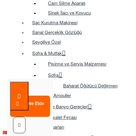
Cam Silme Aparatı
Sinek İlacı ve Kovucu
Saç Kurutma Makinesi
Sanal Gerçeklik Gözlüğü
Sevgiliye Özel
Sofra & Mutfak
Pişirme ve Servis Malzemesi
Sofra
Baharat Öğütücü Değirmen
Tasarruflu Ampuller
Sepete Ekle
Temizlik ve Banyo Gereçleri
Tuvalet Fırçası
TV Aksesuarları
Çok Satılan Ürün