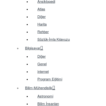
Ansiklopedi
Atlas
Diğer
Harita
Rehber
Sözlük-İmla Kılavuzu
Bilgisayar
Diğer
Genel
internet
Program Eğitimi
Bilim-Mühendislik
Astronomi
Bilim İnsanları