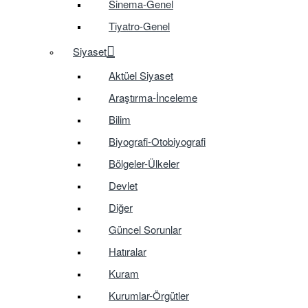
Sinema-Genel
Tiyatro-Genel
Siyaset
Aktüel Siyaset
Araştırma-İnceleme
Bilim
Biyografi-Otobiyografi
Bölgeler-Ülkeler
Devlet
Diğer
Güncel Sorunlar
Hatıralar
Kuram
Kurumlar-Örgütler