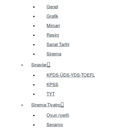
Genel
Grafik
Mimari
Resim
Sanat Tarihi
Sinema
Sınavlar
KPDS-ÜDS-YDS-TOEFL
KPSS
TYT
Sinema-Tiyatro
Oyun (yerli)
Senaryo