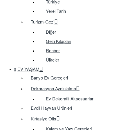
Türkiye
Yerel Tarih
Turizm-Gezi
Diğer
Gezi Kitapları
Rehber
Ülkeler
EV YAŞAM
Banyo Ev Gereçleri
Dekorasyon Aydınlatma
Ev Dekoratif Aksesuarlar
Evcil Hayvan Ürünleri
Kırtasiye Ofis
Kalem ve Yazı Gereçleri