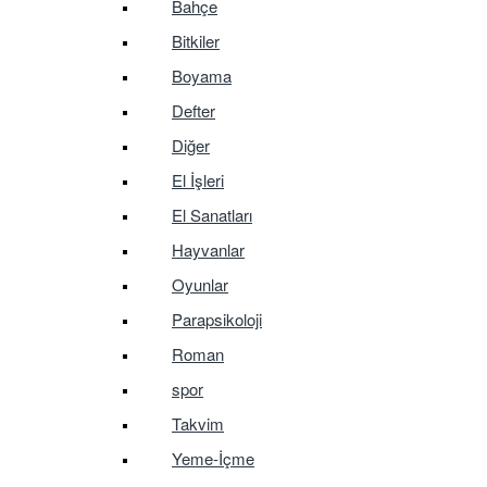
Bahçe
Bitkiler
Boyama
Defter
Diğer
El İşleri
El Sanatları
Hayvanlar
Oyunlar
Parapsikoloji
Roman
spor
Takvim
Yeme-İçme