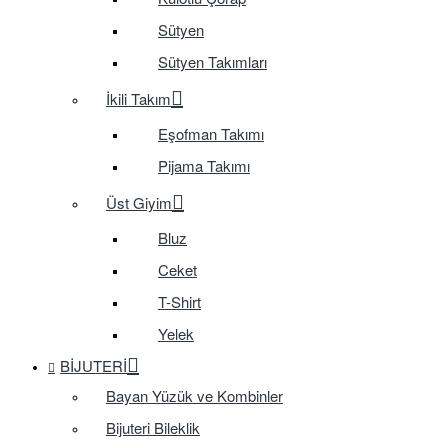
Sütyen
Sütyen Takımları
İkili Takım
Eşofman Takımı
Pijama Takımı
Üst Giyim
Bluz
Ceket
T-Shirt
Yelek
BIJUTERI
Bayan Yüzük ve Kombinler
Bijuteri Bileklik