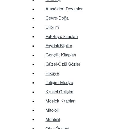
Atasözleri-Deyimler
Çevre-Doğa
Dilbilim
Fal-Büyü kitapları
Faydalı Bilgiler
Gençlik Kitapları
Güzel-Özlü Sözler
Hikaye
İletişim-Medya
Kişisel Gelişim
Meslek Kitapları
Mitoloji
Muhtelif
Okul Öncesi