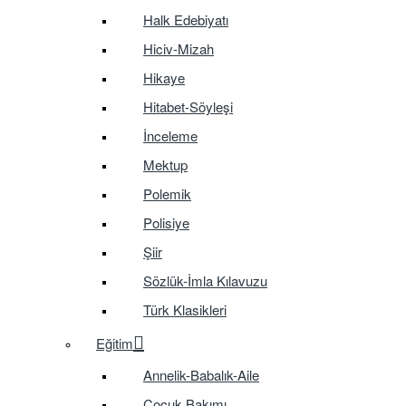
Halk Edebiyatı
Hiciv-Mizah
Hikaye
Hitabet-Söyleşi
İnceleme
Mektup
Polemik
Polisiye
Şiir
Sözlük-İmla Kılavuzu
Türk Klasikleri
Eğitim
Annelik-Babalık-Aile
Çocuk Bakımı