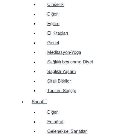
Cinsellik
Diğer
Eğitim
El Kitapları
Genel
Meditasyon-Yoga
Sağlıklı beslenme-Diyet
Sağlıklı Yaşam
Şifalı Bitkiler
Toplum Sağlığı
Sanat
Diğer
Fotoğraf
Geleneksel Sanatlar