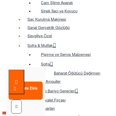
Cam Silme Aparatı
Sinek İlacı ve Kovucu
Saç Kurutma Makinesi
Sanal Gerçeklik Gözlüğü
Sevgiliye Özel
Sofra & Mutfak
Pişirme ve Servis Malzemesi
Sofra
Baharat Öğütücü Değirmen
Tasarruflu Ampuller
Sepete Ekle
Temizlik ve Banyo Gereçleri
Tuvalet Fırçası
TV Aksesuarları
Çok Satılan Ürün