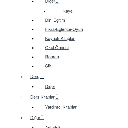
Diğer
Hikaye
Dini Eğitim
Fıkra-Eğlence-Oyun
Kaynak Kitaplar
Okul Öncesi
Roman
Şiir
Dergi
Diğer
Ders Kitapları
Yardımcı Kitaplar
Diğer
Astroloji