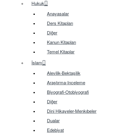
Hukuk
Anayasalar
Ders Kitapları
Diğer
Kanun Kitapları
Temel Kitaplar
İslam
Alevilik-Bektaşilik
Araştırma-Inceleme
Biyografi-Otobiyografi
Diğer
Dini Hikayeler-Menkıbeler
Dualar
Edebiyat