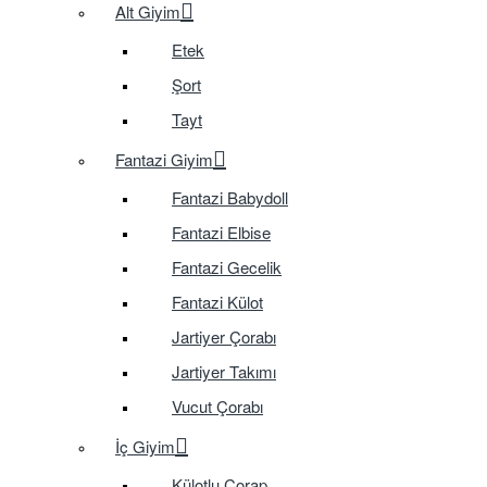
Alt Giyim
Etek
Şort
Tayt
Fantazi Giyim
Fantazi Babydoll
Fantazi Elbise
Fantazi Gecelik
Fantazi Külot
Jartiyer Çorabı
Jartiyer Takımı
Vucut Çorabı
İç Giyim
Külotlu Çorap