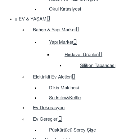
Okul Kırtasiyesi
EV & YAŞAM
Bahçe & Yapı Market
Yapı Market
Hırdavat Ürünleri
Silikon Tabancası
Elektrikli Ev Aletleri
Dikiş Makinesi
Su Isıtıcı&Kettle
Ev Dekorasyon
Ev Gereçleri
Püskürtücü Sprey Şişe