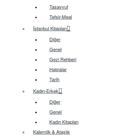
Tasavvuf
Tefsir-Meal
İstanbul Kitapları
Diğer
Genel
Gezi Rehberi
Hatıralar
Tarih
Kadın-Erkek
Diğer
Genel
Kadın Kitapları
Kalemlik & Ataşlık