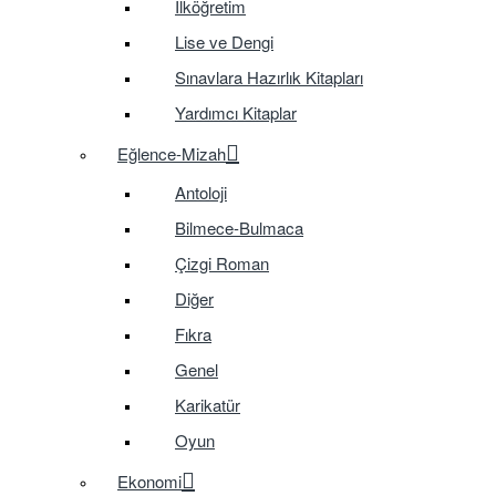
İlköğretim
Lise ve Dengi
Sınavlara Hazırlık Kitapları
Yardımcı Kitaplar
Eğlence-Mizah
Antoloji
Bilmece-Bulmaca
Çizgi Roman
Diğer
Fıkra
Genel
Karikatür
Oyun
Ekonomi