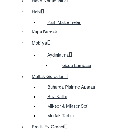
Hava Nemlendirici
Hobi
Parti Malzemeleri
Kupa Bardak
Mobilya
Aydınlatma
Gece Lambası
Mutfak Gereçleri
Buharda Pişirme Aparatı
Buz Kalıbı
Mikser & Mikser Seti
Mutfak Tartısı
Pratik Ev Gereci