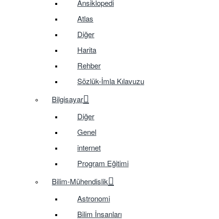
Ansiklopedi
Atlas
Diğer
Harita
Rehber
Sözlük-İmla Kılavuzu
Bilgisayar
Diğer
Genel
internet
Program Eğitimi
Bilim-Mühendislik
Astronomi
Bilim İnsanları