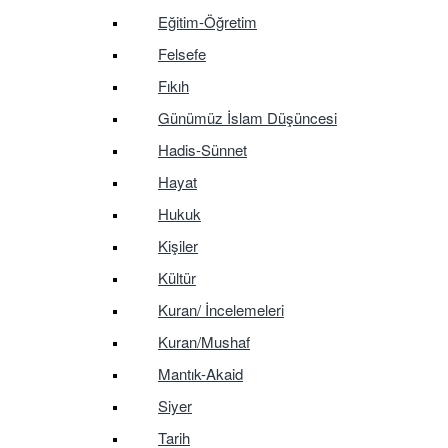
Eğitim-Öğretim
Felsefe
Fıkıh
Günümüz İslam Düşüncesi
Hadis-Sünnet
Hayat
Hukuk
Kişiler
Kültür
Kuran/ İncelemeleri
Kuran/Mushaf
Mantık-Akaid
Siyer
Tarih