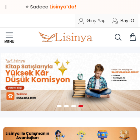
Lisinya
⭐ Sadece
Lisinya’da!
XML
Bayilik
ve
Giriş Yap
Bayi Ol
Dropshipping
Tedarikçisi