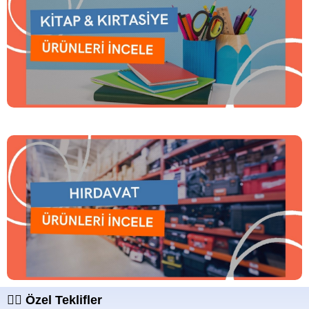
❤️‍🔥 Özel Teklifler