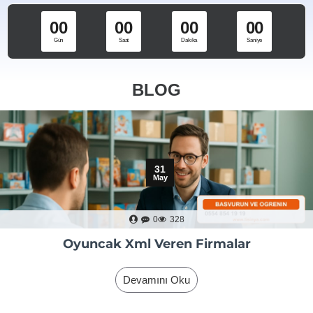
00
00
00
00
Gün
Saat
Dakika
Saniye
BLOG
31
May
0
328
Oyuncak Xml Veren Firmalar
Devamını Oku