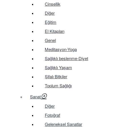
Cinsellik
Diğer
Eğitim
El Kitapları
Genel
Meditasyon-Yoga
Sağlıklı beslenme-Diyet
Sağlıklı Yaşam
Şifalı Bitkiler
Toplum Sağlığı
Sanat
Diğer
Fotoğraf
Geleneksel Sanatlar