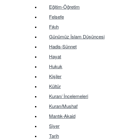
Eğitim-Öğretim
Felsefe
Fıkıh
Günümüz İslam Düşüncesi
Hadis-Sünnet
Hayat
Hukuk
Kişiler
Kültür
Kuran/ İncelemeleri
Kuran/Mushaf
Mantık-Akaid
Siyer
Tarih