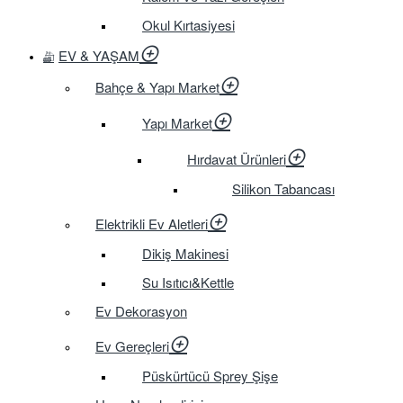
Okul Kırtasiyesi
EV & YAŞAM
Bahçe & Yapı Market
Yapı Market
Hırdavat Ürünleri
Silikon Tabancası
Elektrikli Ev Aletleri
Dikiş Makinesi
Su Isıtıcı&Kettle
Ev Dekorasyon
Ev Gereçleri
Püskürtücü Sprey Şişe