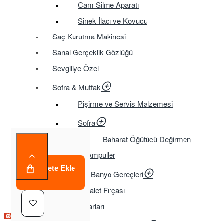
Cam Silme Aparatı
Sinek İlacı ve Kovucu
Saç Kurutma Makinesi
Sanal Gerçeklik Gözlüğü
Sevgiliye Özel
Sofra & Mutfak
Pişirme ve Servis Malzemesi
Sofra
Baharat Öğütücü Değirmen
Tasarruflu Ampuller
Sepete Ekle
Temizlik ve Banyo Gereçleri
Tuvalet Fırçası
TV Aksesuarları
Çok Satılan Ürün
Çok Satılan Ürün
Çok Satılan Ürün