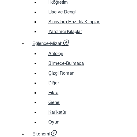
İlköğretim
Lise ve Dengi
Sınavlara Hazırlık Kitapları
Yardımcı Kitaplar
Eğlence-Mizah
Antoloji
Bilmece-Bulmaca
Çizgi Roman
Diğer
Fıkra
Genel
Karikatür
Oyun
Ekonomi