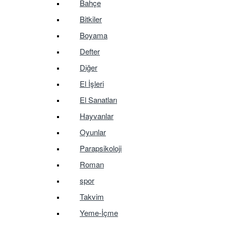
Bahçe
Bitkiler
Boyama
Defter
Diğer
El İşleri
El Sanatları
Hayvanlar
Oyunlar
Parapsikoloji
Roman
spor
Takvim
Yeme-İçme