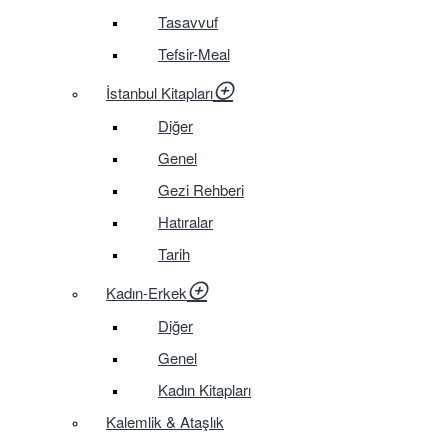
Tasavvuf
Tefsir-Meal
İstanbul Kitapları
Diğer
Genel
Gezi Rehberi
Hatıralar
Tarih
Kadın-Erkek
Diğer
Genel
Kadın Kitapları
Kalemlik & Ataşlık