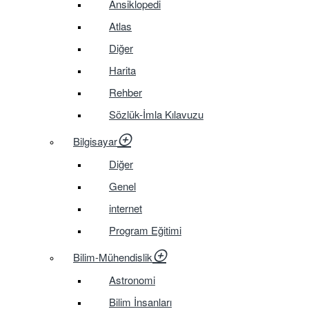
Ansiklopedi
Atlas
Diğer
Harita
Rehber
Sözlük-İmla Kılavuzu
Bilgisayar
Diğer
Genel
internet
Program Eğitimi
Bilim-Mühendislik
Astronomi
Bilim İnsanları