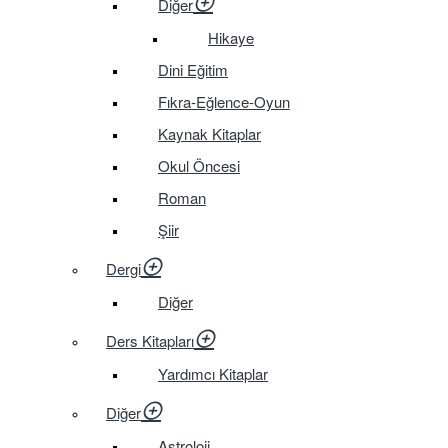
Diğer
Hikaye
Dini Eğitim
Fıkra-Eğlence-Oyun
Kaynak Kitaplar
Okul Öncesi
Roman
Şiir
Dergi
Diğer
Ders Kitapları
Yardımcı Kitaplar
Diğer
Astroloji