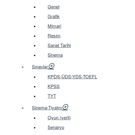
Genel
Grafik
Mimari
Resim
Sanat Tarihi
Sinema
Sınavlar
KPDS-ÜDS-YDS-TOEFL
KPSS
TYT
Sinema-Tiyatro
Oyun (yerli)
Senaryo