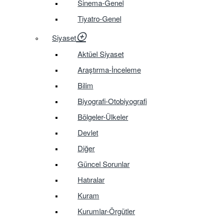
Sinema-Genel
Tiyatro-Genel
Siyaset
Aktüel Siyaset
Araştırma-İnceleme
Bilim
Biyografi-Otobiyografi
Bölgeler-Ülkeler
Devlet
Diğer
Güncel Sorunlar
Hatıralar
Kuram
Kurumlar-Örgütler