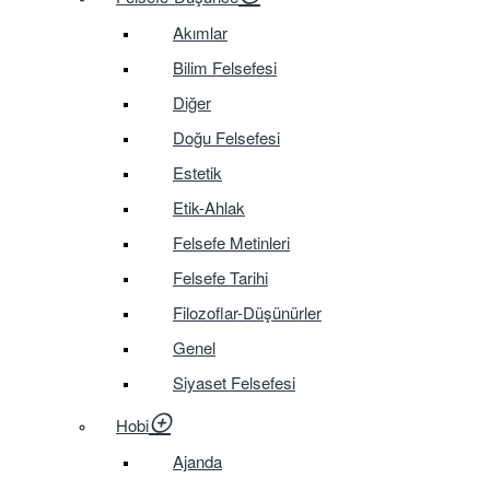
Akımlar
Bilim Felsefesi
Diğer
Doğu Felsefesi
Estetik
Etik-Ahlak
Felsefe Metinleri
Felsefe Tarihi
Filozoflar-Düşünürler
Genel
Siyaset Felsefesi
Hobi
Ajanda