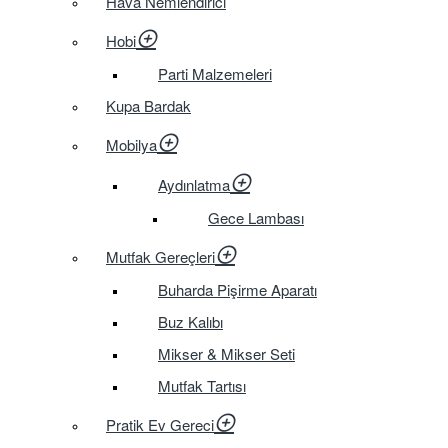
Hava Nemlendirici
Hobi
Parti Malzemeleri
Kupa Bardak
Mobilya
Aydınlatma
Gece Lambası
Mutfak Gereçleri
Buharda Pişirme Aparatı
Buz Kalıbı
Mikser & Mikser Seti
Mutfak Tartısı
Pratik Ev Gereci