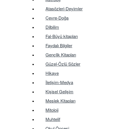
Atasözleri-Deyimler
Çevre-Doğa
Dilbilim
Fal-Büyü kitapları
Faydalı Bilgiler
Gençlik Kitapları
Güzel-Özlü Sözler
Hikaye
İletişim-Medya
Kişisel Gelişim
Meslek Kitapları
Mitoloji
Muhtelif
Okul Öncesi