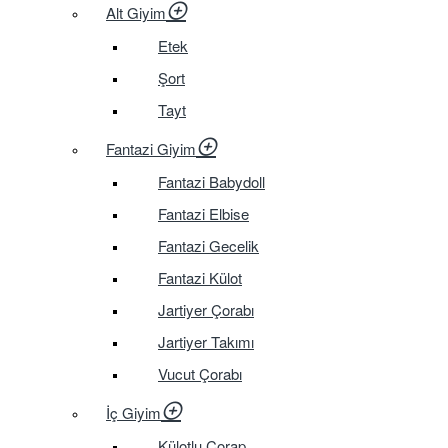
Alt Giyim
Etek
Şort
Tayt
Fantazi Giyim
Fantazi Babydoll
Fantazi Elbise
Fantazi Gecelik
Fantazi Külot
Jartiyer Çorabı
Jartiyer Takımı
Vucut Çorabı
İç Giyim
Külotlu Çorap