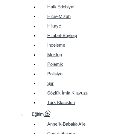
Halk Edebiyatı
Hiciv-Mizah
Hikaye
Hitabet-Söyleşi
İnceleme
Mektup
Polemik
Polisiye
Şiir
Sözlük-İmla Kılavuzu
Türk Klasikleri
Eğitim
Annelik-Babalık-Aile
Çocuk Bakımı