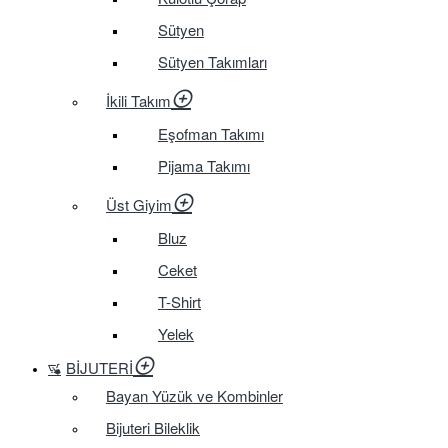
Sütyen
Sütyen Takımları
İkili Takım
Eşofman Takımı
Pijama Takımı
Üst Giyim
Bluz
Ceket
T-Shirt
Yelek
BIJUTERI
Bayan Yüzük ve Kombinler
Bijuteri Bileklik