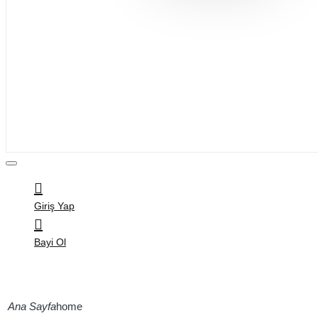
Bijuteri
Saç Aksesuarları
Kitap & Kırtasiye
Ev Yaşam
Oyuncak
Hırdavat
Tüm Ürünler
Giriş Yap
Bayi Ol
home