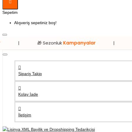
Sepetim
Alışveriş sepetiniz boş!
🎁 Sezonluk
Kampanyalar
|
⭐ Sadece
L
Sipariş Takip
Kolay İade
İletişim