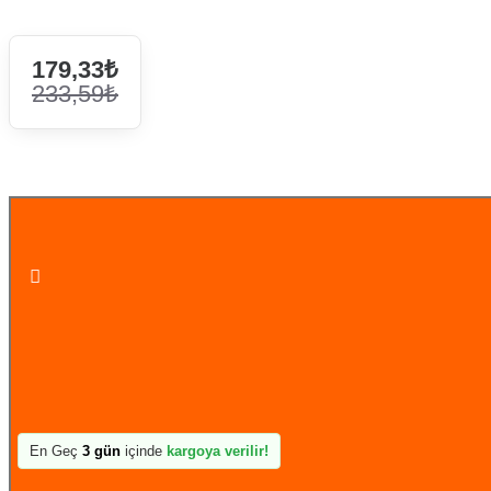
179,33₺
233,59₺
Sepete Ekle
En Geç
3 gün
içinde
kargoya verilir!