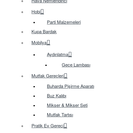
Hava Nemlendirici
Hobi
Parti Malzemeleri
Kupa Bardak
Mobilya
Aydınlatma
Gece Lambası
Mutfak Gereçleri
Buharda Pişirme Aparatı
Buz Kalıbı
Mikser & Mikser Seti
Mutfak Tartısı
Pratik Ev Gereci