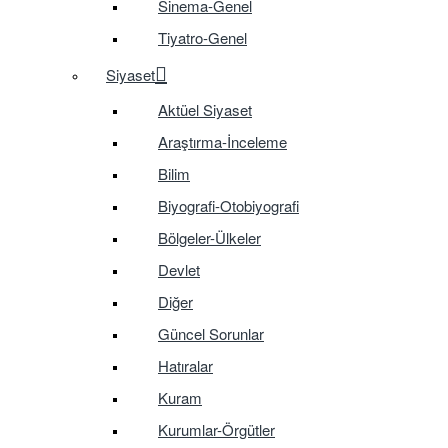
Sinema-Genel
Tiyatro-Genel
Siyaset
Aktüel Siyaset
Araştırma-İnceleme
Bilim
Biyografi-Otobiyografi
Bölgeler-Ülkeler
Devlet
Diğer
Güncel Sorunlar
Hatıralar
Kuram
Kurumlar-Örgütler