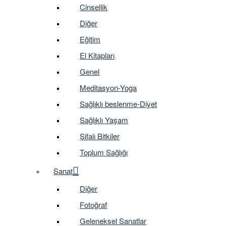
Cinsellik
Diğer
Eğitim
El Kitapları
Genel
Meditasyon-Yoga
Sağlıklı beslenme-Diyet
Sağlıklı Yaşam
Şifalı Bitkiler
Toplum Sağlığı
Sanat
Diğer
Fotoğraf
Geleneksel Sanatlar