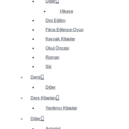
Diğer
Hikaye
Dini Eğitim
Fıkra-Eğlence-Oyun
Kaynak Kitaplar
Okul Öncesi
Roman
Şiir
Dergi
Diğer
Ders Kitapları
Yardımcı Kitaplar
Diğer
Astroloji