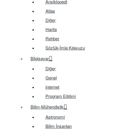
Ansiklopedi
Atlas
Diğer
Harita
Rehber
Sözlük-İmla Kılavuzu
Bilgisayar
Diğer
Genel
internet
Program Eğitimi
Bilim-Mühendislik
Astronomi
Bilim İnsanları