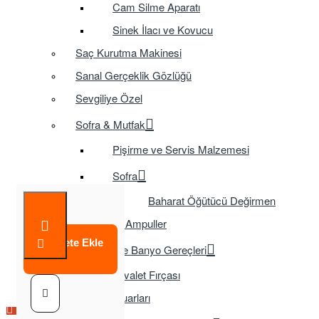
Cam Silme Aparatı
Sinek İlacı ve Kovucu
Saç Kurutma Makinesi
Sanal Gerçeklik Gözlüğü
Sevgiliye Özel
Sofra & Mutfak
Pişirme ve Servis Malzemesi
Sofra
Baharat Öğütücü Değirmen
Tasarruflu Ampuller
Sepete Ekle
Temizlik ve Banyo Gereçleri
Tuvalet Fırçası
TV Aksesuarları
Çok Satılan Ürün
Çok Satılan Ürün
Çok Satılan Ürün
Çok Satılan Ürün
Çok Satılan Ürün