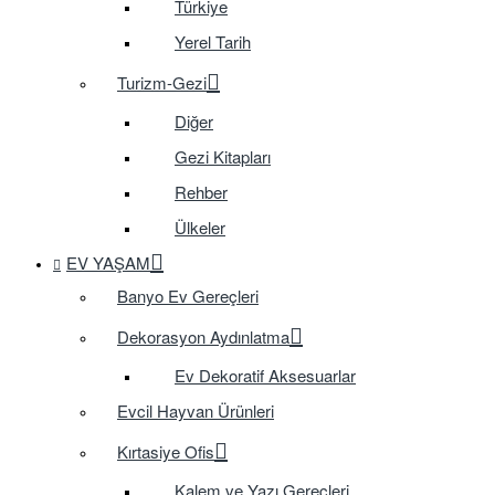
Türkiye
Yerel Tarih
Turizm-Gezi
Diğer
Gezi Kitapları
Rehber
Ülkeler
EV YAŞAM
Banyo Ev Gereçleri
Dekorasyon Aydınlatma
Ev Dekoratif Aksesuarlar
Evcil Hayvan Ürünleri
Kırtasiye Ofis
Kalem ve Yazı Gereçleri