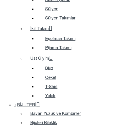
Sütyen
Sütyen Takımları
İkili Takım
Eşofman Takımı
Pijama Takımı
Üst Giyim
Bluz
Ceket
T-Shirt
Yelek
BIJUTERI
Bayan Yüzük ve Kombinler
Bijuteri Bileklik