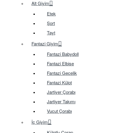
Alt Giyim
Etek
Şort
Tayt
Fantazi Giyim
Fantazi Babydoll
Fantazi Elbise
Fantazi Gecelik
Fantazi Külot
Jartiyer Çorabı
Jartiyer Takımı
Vucut Çorabı
İç Giyim
Külotlu Çorap