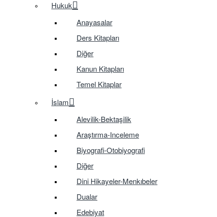
Hukuk
Anayasalar
Ders Kitapları
Diğer
Kanun Kitapları
Temel Kitaplar
İslam
Alevilik-Bektaşilik
Araştırma-Inceleme
Biyografi-Otobiyografi
Diğer
Dini Hikayeler-Menkıbeler
Dualar
Edebiyat