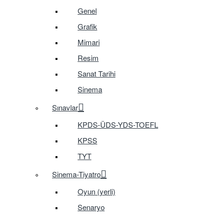
Genel
Grafik
Mimari
Resim
Sanat Tarihi
Sinema
Sınavlar
KPDS-ÜDS-YDS-TOEFL
KPSS
TYT
Sinema-Tiyatro
Oyun (yerli)
Senaryo