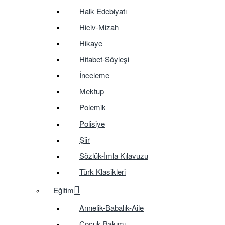
Halk Edebiyatı
Hiciv-Mizah
Hikaye
Hitabet-Söyleşi
İnceleme
Mektup
Polemik
Polisiye
Şiir
Sözlük-İmla Kılavuzu
Türk Klasikleri
Eğitim
Annelik-Babalık-Aile
Çocuk Bakımı