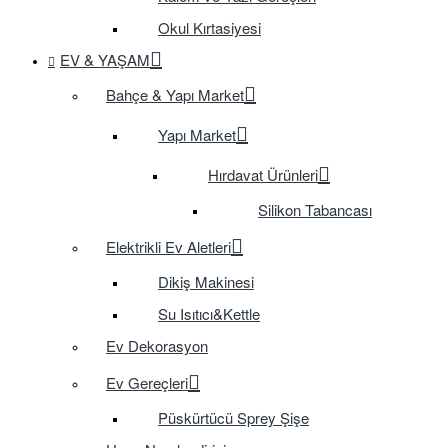
Okul Kırtasiyesi
EV & YAŞAM
Bahçe & Yapı Market
Yapı Market
Hırdavat Ürünleri
Silikon Tabancası
Elektrikli Ev Aletleri
Dikiş Makinesi
Su Isıtıcı&Kettle
Ev Dekorasyon
Ev Gereçleri
Püskürtücü Sprey Şişe