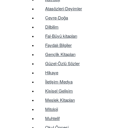
Atasözleri-Deyimler
Çevre-Doğa
Dilbilim
Fal-Büyü kitapları
Faydalı Bilgiler
Gençlik Kitapları
Güzel-Özlü Sözler
Hikaye
İletişim-Medya
Kişisel Gelişim
Meslek Kitapları
Mitoloji
Muhtelif
Okul Öncesi