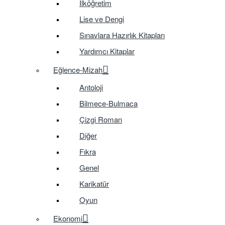
İlköğretim
Lise ve Dengi
Sınavlara Hazırlık Kitapları
Yardımcı Kitaplar
Eğlence-Mizah
Antoloji
Bilmece-Bulmaca
Çizgi Roman
Diğer
Fıkra
Genel
Karikatür
Oyun
Ekonomi