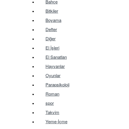
Bahçe
Bitkiler
Boyama
Defter
Diğer
El İşleri
El Sanatları
Hayvanlar
Oyunlar
Parapsikoloji
Roman
spor
Takvim
Yeme-İçme