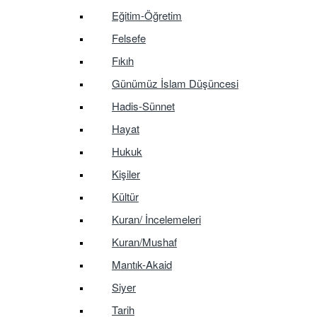
Eğitim-Öğretim
Felsefe
Fıkıh
Günümüz İslam Düşüncesi
Hadis-Sünnet
Hayat
Hukuk
Kişiler
Kültür
Kuran/ İncelemeleri
Kuran/Mushaf
Mantık-Akaid
Siyer
Tarih