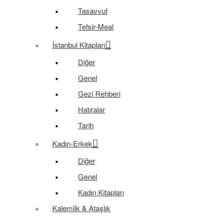
Tasavvuf
Tefsir-Meal
İstanbul Kitapları
Diğer
Genel
Gezi Rehberi
Hatıralar
Tarih
Kadın-Erkek
Diğer
Genel
Kadın Kitapları
Kalemlik & Ataşlık