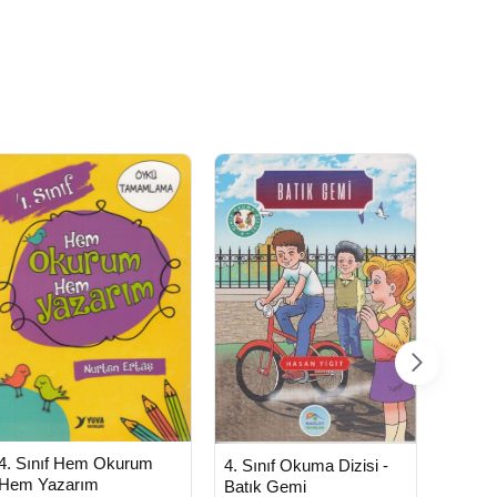
HIZLI
HIZ
Yeni Ürün
HIZLI
Yeni Ürün
4. Sınıf Hem Okurum
4. Sın
4. Sınıf Okuma Dizisi -
TESLİMAT
TE
TESLİMAT
Hem Yazarım
Burga
Batık Gemi