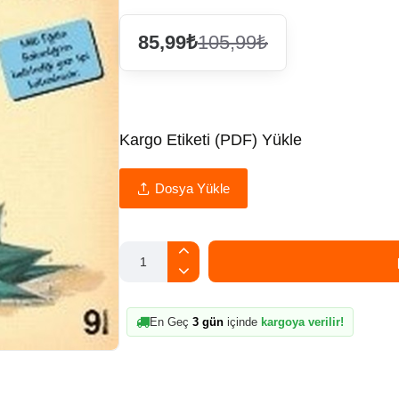
85,99₺
105,99₺
Kargo Etiketi (PDF) Yükle
Dosya Yükle
En Geç
3 gün
içinde
kargoya verilir!