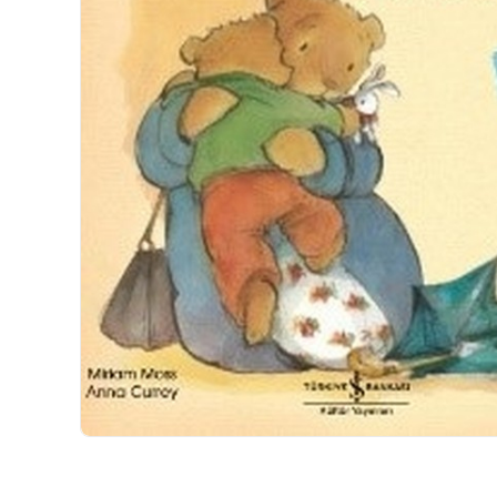
HIZLI
TESLİMAT