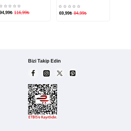
94,99₺
116,99₺
69,99
69,99₺
84,99₺
Bizi Takip Edin