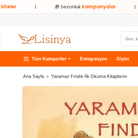
|
🎁 Sezonluk
Kampanyalar
|
⭐ S
Ürün,
kategori
veya
Tüm Kategoriler
Entegrasyon
Giyim
marka
ara...
Yaramaz Fındık-İlk Okuma Kitaplarım
home