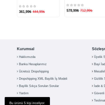
578,99₺
712,99₺
361,99₺
444,99₺
Kurumsal
Sözleş
Hakkımızda
Üyelik 
Banka Hesaplarımız
Bayi İa
Ücretsiz Dropshipping
Mesafel
Dropshipping XML Bayilik İş Modeli
Gizlilik
Bayilik Sıkça Sorulan Sorular
İade & 
Yardım
Güvenl
İletişim
Teslimat
Bu ürünü 5 kişi inceliyor.