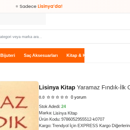
adece
Lisinya’da!
Bijuteri
Saç Aksesuarları
Kitap & Kırtasiye
Ev Yaşam
Lisinya Kitap
Yaramaz Fındık-İlk 
0 yorum
0.0
Stok Adedi:
24
Lisinya Kitap
Marka:
Ürün Kodu:
9786052955512-k0707
Kargo:
Trendyol İçin EXPRESS Kargo Diğerleri