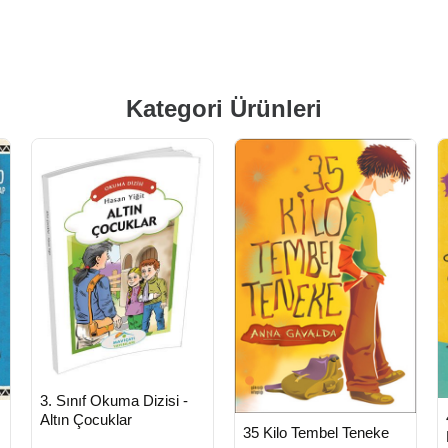
Kategori Ürünleri
HIZLI
Yeni Ürün
3. Sınıf Okuma Dizisi -
TESLİMAT
n
Altın Çocuklar
HIZLI
Yeni Ürün
35 Kilo Tembel Teneke
TESLİMAT