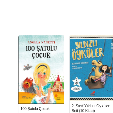
HIZLI
Yeni Ürü
2. Sınıf Yıldızlı Öyküler
HIZLI
TESLİMAT
Yeni Ürün
100 Şatolu Çocuk
TESLİMAT
Seti (10 Kitap)