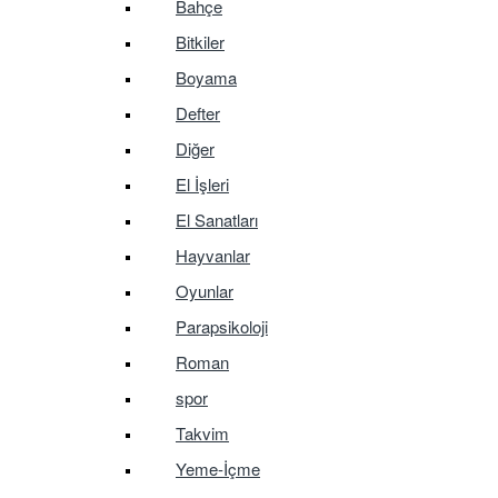
Bahçe
Bitkiler
Boyama
Defter
Diğer
El İşleri
El Sanatları
Hayvanlar
Oyunlar
Parapsikoloji
Roman
spor
Takvim
Yeme-İçme