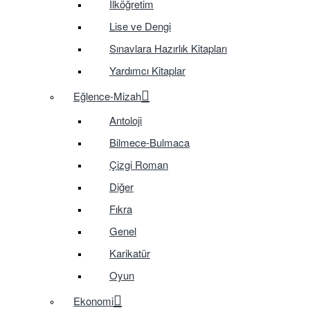
İlköğretim
Lise ve Dengi
Sınavlara Hazırlık Kitapları
Yardımcı Kitaplar
Eğlence-Mizah
Antoloji
Bilmece-Bulmaca
Çizgi Roman
Diğer
Fıkra
Genel
Karikatür
Oyun
Ekonomi