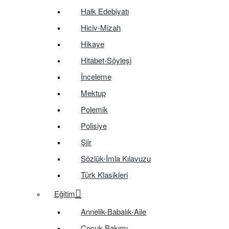
Halk Edebiyatı
Hiciv-Mizah
Hikaye
Hitabet-Söyleşi
İnceleme
Mektup
Polemik
Polisiye
Şiir
Sözlük-İmla Kılavuzu
Türk Klasikleri
Eğitim
Annelik-Babalık-Aile
Çocuk Bakımı