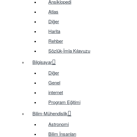
Ansiklopedi
Atlas
Diğer
Harita
Rehber
Sözlük-İmla Kılavuzu
Bilgisayar
Diğer
Genel
internet
Program Eğitimi
Bilim-Mühendislik
Astronomi
Bilim İnsanları