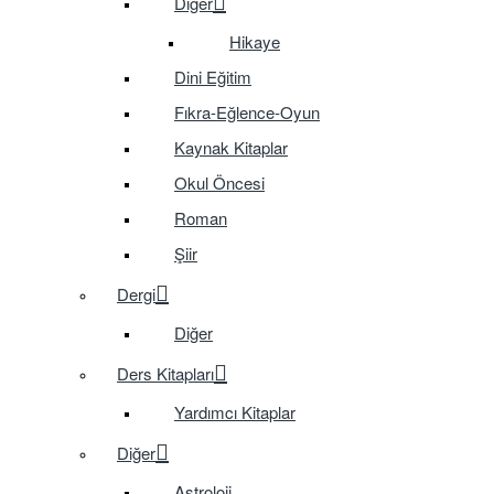
Diğer
Hikaye
Dini Eğitim
Fıkra-Eğlence-Oyun
Kaynak Kitaplar
Okul Öncesi
Roman
Şiir
Dergi
Diğer
Ders Kitapları
Yardımcı Kitaplar
Diğer
Astroloji