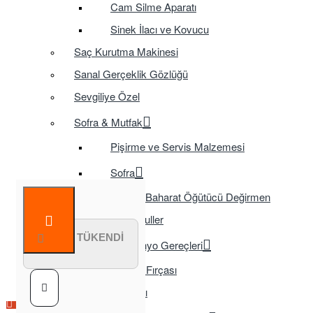
Cam Silme Aparatı
Sinek İlacı ve Kovucu
Saç Kurutma Makinesi
Sanal Gerçeklik Gözlüğü
Sevgiliye Özel
Sofra & Mutfak
Pişirme ve Servis Malzemesi
Sofra
Baharat Öğütücü Değirmen
Tasarruflu Ampuller
STOK TÜKENDİ
Temizlik ve Banyo Gereçleri
Tuvalet Fırçası
TV Aksesuarları
Çok Satılan Ürün
Çok Satılan Ürün
Çok Satılan Ürün
Çok Satılan Ürün
Çok Satılan Ürün