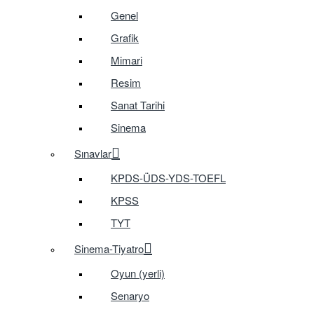
Genel
Grafik
Mimari
Resim
Sanat Tarihi
Sinema
Sınavlar
KPDS-ÜDS-YDS-TOEFL
KPSS
TYT
Sinema-Tiyatro
Oyun (yerli)
Senaryo