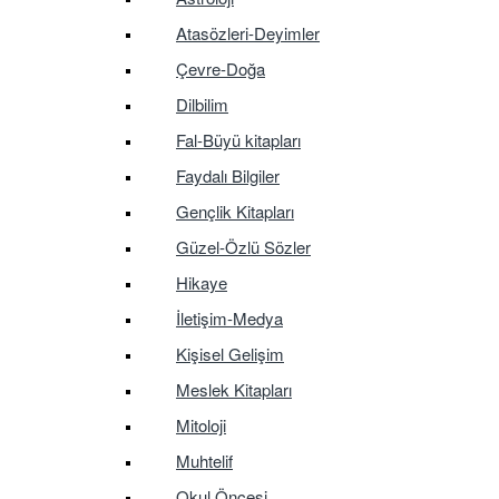
Atasözleri-Deyimler
Çevre-Doğa
Dilbilim
Fal-Büyü kitapları
Faydalı Bilgiler
Gençlik Kitapları
Güzel-Özlü Sözler
Hikaye
İletişim-Medya
Kişisel Gelişim
Meslek Kitapları
Mitoloji
Muhtelif
Okul Öncesi