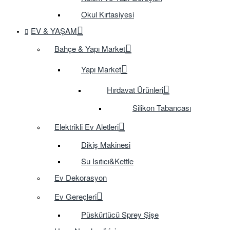
Okul Kırtasiyesi
EV & YAŞAM
Bahçe & Yapı Market
Yapı Market
Hırdavat Ürünleri
Silikon Tabancası
Elektrikli Ev Aletleri
Dikiş Makinesi
Su Isıtıcı&Kettle
Ev Dekorasyon
Ev Gereçleri
Püskürtücü Sprey Şişe