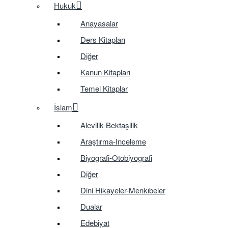
Hukuk
Anayasalar
Ders Kitapları
Diğer
Kanun Kitapları
Temel Kitaplar
İslam
Alevilik-Bektaşilik
Araştırma-Inceleme
Biyografi-Otobiyografi
Diğer
Dini Hikayeler-Menkıbeler
Dualar
Edebiyat