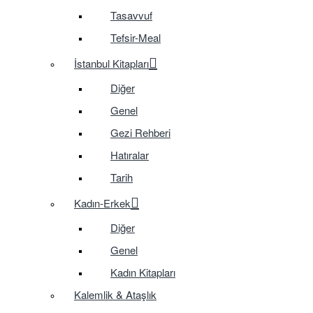
Tasavvuf
Tefsir-Meal
İstanbul Kitapları
Diğer
Genel
Gezi Rehberi
Hatıralar
Tarih
Kadın-Erkek
Diğer
Genel
Kadın Kitapları
Kalemlik & Ataşlık