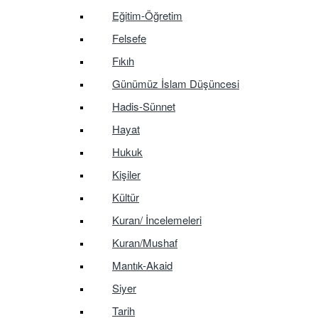
Eğitim-Öğretim
Felsefe
Fıkıh
Günümüz İslam Düşüncesi
Hadis-Sünnet
Hayat
Hukuk
Kişiler
Kültür
Kuran/ İncelemeleri
Kuran/Mushaf
Mantık-Akaid
Siyer
Tarih