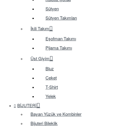
Sütyen
Sütyen Takımları
İkili Takım
Eşofman Takımı
Pijama Takımı
Üst Giyim
Bluz
Ceket
T-Shirt
Yelek
BIJUTERI
Bayan Yüzük ve Kombinler
Bijuteri Bileklik