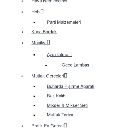
Hava Nemlendirici
Hobi
Parti Malzemeleri
Kupa Bardak
Mobilya
Aydınlatma
Gece Lambası
Mutfak Gereçleri
Buharda Pişirme Aparatı
Buz Kalıbı
Mikser & Mikser Seti
Mutfak Tartısı
Pratik Ev Gereci