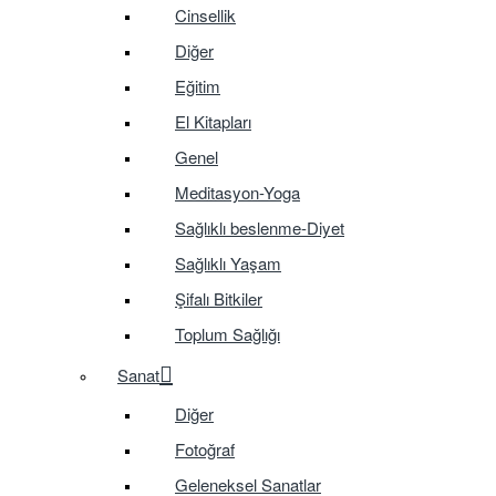
Cinsellik
Diğer
Eğitim
El Kitapları
Genel
Meditasyon-Yoga
Sağlıklı beslenme-Diyet
Sağlıklı Yaşam
Şifalı Bitkiler
Toplum Sağlığı
Sanat
Diğer
Fotoğraf
Geleneksel Sanatlar