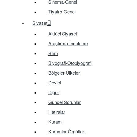
Sinema-Genel
Tiyatro-Genel
Siyaset
Aktüel Siyaset
Araştırma-İnceleme
Bilim
Biyografi-Otobiyografi
Bölgeler-Ülkeler
Devlet
Diğer
Güncel Sorunlar
Hatıralar
Kuram
Kurumlar-Örgütler