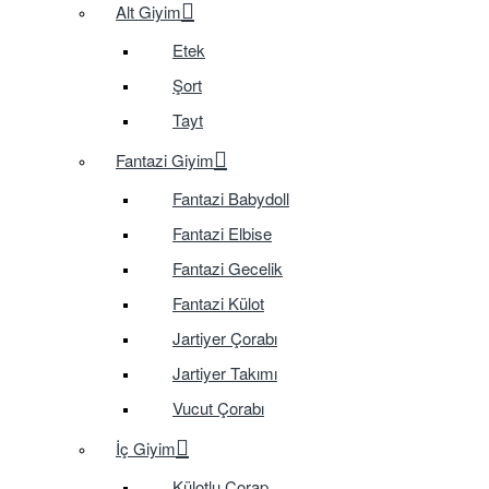
Alt Giyim
Etek
Şort
Tayt
Fantazi Giyim
Fantazi Babydoll
Fantazi Elbise
Fantazi Gecelik
Fantazi Külot
Jartiyer Çorabı
Jartiyer Takımı
Vucut Çorabı
İç Giyim
Külotlu Çorap