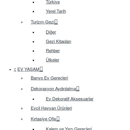
Türkiye
Yerel Tarih
Turizm-Gezi
Diğer
Gezi Kitapları
Rehber
Ülkeler
EV YAŞAM
Banyo Ev Gereçleri
Dekorasyon Aydınlatma
Ev Dekoratif Aksesuarlar
Evcil Hayvan Ürünleri
Kırtasiye Ofis
Kalem ve Yazı Gereçleri