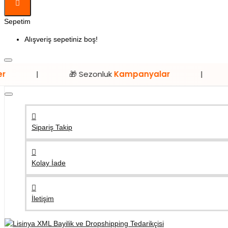
Sepetim
Alışveriş sepetiniz boş!
🎁 Sezonluk
Kampanyalar
|
⭐ Sadece
L
Sipariş Takip
Kolay İade
İletişim