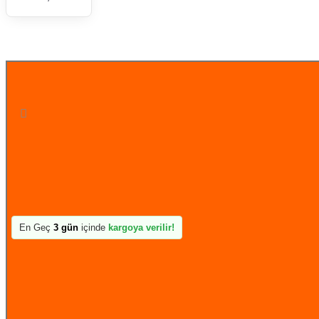
STOK TÜKENDİ
En Geç
3 gün
içinde
kargoya verilir!