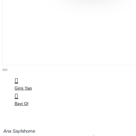
Bijuteri
Saç Aksesuarları
Kitap & Kırtasiye
Ev Yaşam
Oyuncak
Hırdavat
Tüm Ürünler
Giriş Yap
Bayi Ol
home