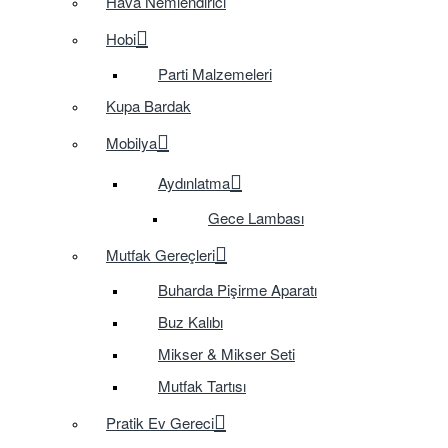
Hava Nemlendirici
Hobi
Parti Malzemeleri
Kupa Bardak
Mobilya
Aydınlatma
Gece Lambası
Mutfak Gereçleri
Buharda Pişirme Aparatı
Buz Kalıbı
Mikser & Mikser Seti
Mutfak Tartısı
Pratik Ev Gereci