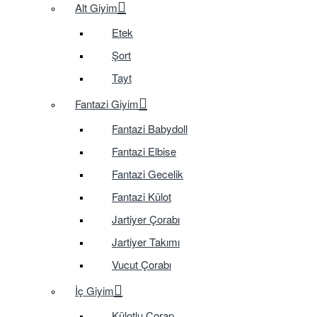
Alt Giyim
Etek
Şort
Tayt
Fantazi Giyim
Fantazi Babydoll
Fantazi Elbise
Fantazi Gecelik
Fantazi Külot
Jartiyer Çorabı
Jartiyer Takımı
Vucut Çorabı
İç Giyim
Külotlu Çorap