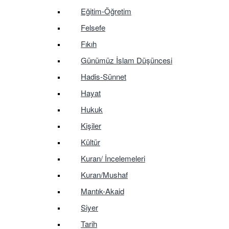
Eğitim-Öğretim
Felsefe
Fıkıh
Günümüz İslam Düşüncesi
Hadis-Sünnet
Hayat
Hukuk
Kişiler
Kültür
Kuran/ İncelemeleri
Kuran/Mushaf
Mantık-Akaid
Siyer
Tarih