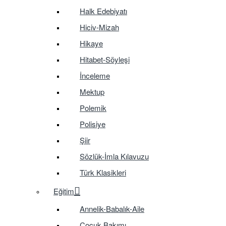
Halk Edebiyatı
Hiciv-Mizah
Hikaye
Hitabet-Söyleşi
İnceleme
Mektup
Polemik
Polisiye
Şiir
Sözlük-İmla Kılavuzu
Türk Klasikleri
Eğitim
Annelik-Babalık-Aile
Çocuk Bakımı