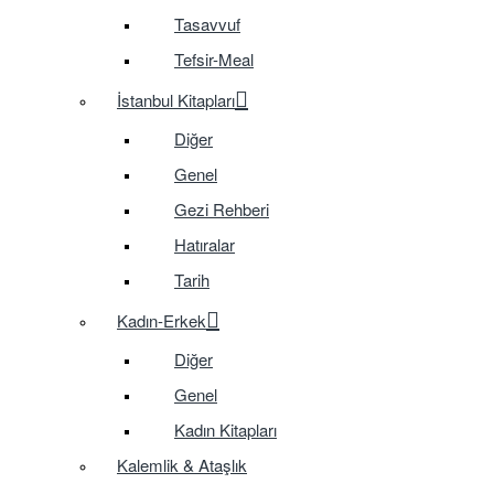
Tasavvuf
Tefsir-Meal
İstanbul Kitapları
Diğer
Genel
Gezi Rehberi
Hatıralar
Tarih
Kadın-Erkek
Diğer
Genel
Kadın Kitapları
Kalemlik & Ataşlık