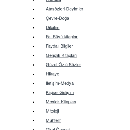
Atasözleri-Deyimler
Çevre-Doğa
Dilbilim
Fal-Büyü kitapları
Faydalı Bilgiler
Gençlik Kitapları
Güzel-Özlü Sözler
Hikaye
İletişim-Medya
Kişisel Gelişim
Meslek Kitapları
Mitoloji
Muhtelif
Okul Öncesi