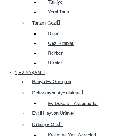
Türkiye
Yerel Tarih
Turizm-Gezi
Diğer
Gezi Kitapları
Rehber
Ülkeler
EV YAŞAM
Banyo Ev Gereçleri
Dekorasyon Aydınlatma
Ev Dekoratif Aksesuarlar
Evcil Hayvan Ürünleri
Kırtasiye Ofis
Kalem ve Yazı Gereçleri