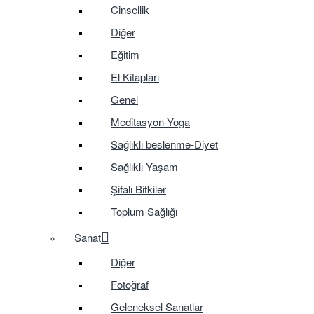
Cinsellik
Diğer
Eğitim
El Kitapları
Genel
Meditasyon-Yoga
Sağlıklı beslenme-Diyet
Sağlıklı Yaşam
Şifalı Bitkiler
Toplum Sağlığı
Sanat
Diğer
Fotoğraf
Geleneksel Sanatlar