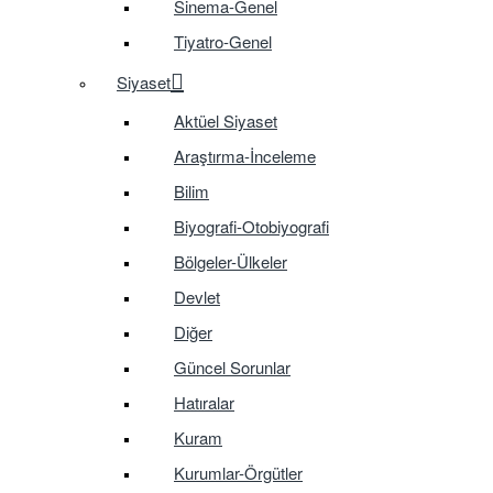
Sinema-Genel
Tiyatro-Genel
Siyaset
Aktüel Siyaset
Araştırma-İnceleme
Bilim
Biyografi-Otobiyografi
Bölgeler-Ülkeler
Devlet
Diğer
Güncel Sorunlar
Hatıralar
Kuram
Kurumlar-Örgütler