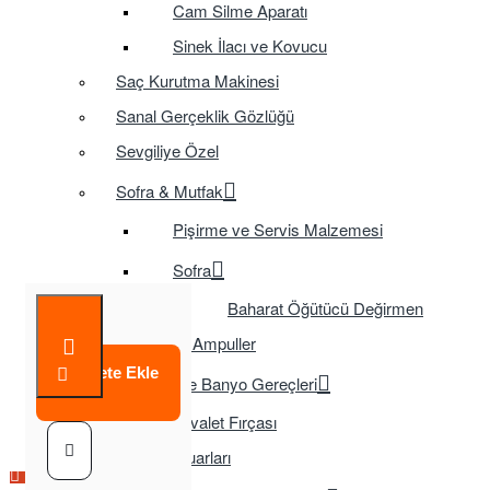
Cam Silme Aparatı
Sinek İlacı ve Kovucu
Saç Kurutma Makinesi
Sanal Gerçeklik Gözlüğü
Sevgiliye Özel
Sofra & Mutfak
Pişirme ve Servis Malzemesi
Sofra
Baharat Öğütücü Değirmen
Tasarruflu Ampuller
Sepete Ekle
Temizlik ve Banyo Gereçleri
Tuvalet Fırçası
TV Aksesuarları
Çok Satılan Ürün
Çok Satılan Ürün
Çok Satılan Ürün
Çok Satılan Ürün
Çok Satılan Ürün