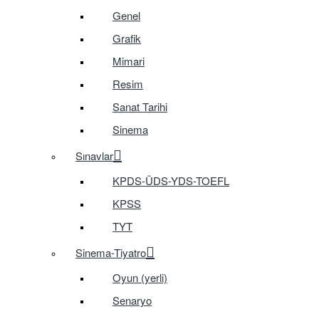
Genel
Grafik
Mimari
Resim
Sanat Tarihi
Sinema
Sınavlar
KPDS-ÜDS-YDS-TOEFL
KPSS
TYT
Sinema-Tiyatro
Oyun (yerli)
Senaryo