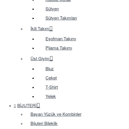
Sütyen
Sütyen Takımları
İkili Takım
Eşofman Takımı
Pijama Takımı
Üst Giyim
Bluz
Ceket
T-Shirt
Yelek
BIJUTERI
Bayan Yüzük ve Kombinler
Bijuteri Bileklik