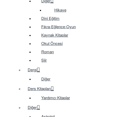
Diğer
Hikaye
Dini Eğitim
Fıkra-Eğlence-Oyun
Kaynak Kitaplar
Okul Öncesi
Roman
Şiir
Dergi
Diğer
Ders Kitapları
Yardımcı Kitaplar
Diğer
Astroloji