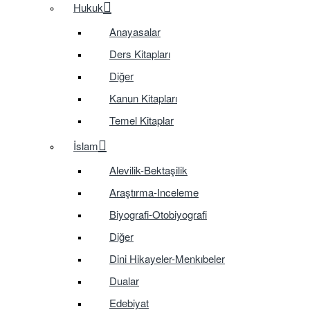
Hukuk
Anayasalar
Ders Kitapları
Diğer
Kanun Kitapları
Temel Kitaplar
İslam
Alevilik-Bektaşilik
Araştırma-Inceleme
Biyografi-Otobiyografi
Diğer
Dini Hikayeler-Menkıbeler
Dualar
Edebiyat