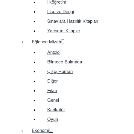
İlköğretim
Lise ve Dengi
Sınavlara Hazırlık Kitapları
Yardımcı Kitaplar
Eğlence-Mizah
Antoloji
Bilmece-Bulmaca
Çizgi Roman
Diğer
Fıkra
Genel
Karikatür
Oyun
Ekonomi