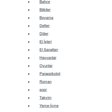
Bahçe
Bitkiler
Boyama
Defter
Diğer
El İşleri
El Sanatları
Hayvanlar
Oyunlar
Parapsikoloji
Roman
spor
Takvim
Yeme-İçme