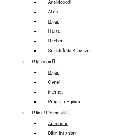
Ansiklopedi
Atlas
Diğer
Harita
Rehber
Sözlük-İmla Kılavuzu
Bilgisayar
Diğer
Genel
internet
Program Eğitimi
Bilim-Mühendislik
Astronomi
Bilim İnsanları