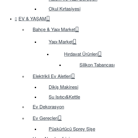
Okul Kırtasiyesi
EV & YAŞAM
Bahçe & Yapı Market
Yapı Market
Hırdavat Ürünleri
Silikon Tabancası
Elektrikli Ev Aletleri
Dikiş Makinesi
Su Isıtıcı&Kettle
Ev Dekorasyon
Ev Gereçleri
Püskürtücü Sprey Şişe