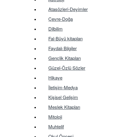
Atasözleri-Deyimler
Çevre-Doğa
Dilbilim
Fal-Büyü kitapları
Faydalı Bilgiler
Gençlik Kitapları
Güzel-Özlü Sözler
Hikaye
İletişim-Medya
Kişisel Gelişim
Meslek Kitapları
Mitoloji
Muhtelif
Okul Öncesi