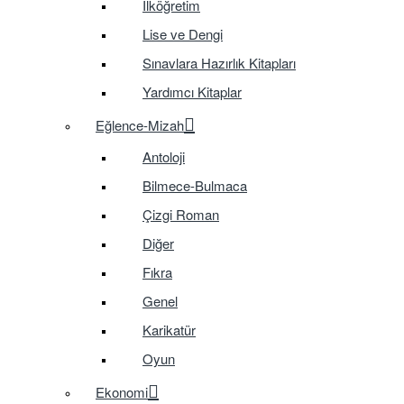
İlköğretim
Lise ve Dengi
Sınavlara Hazırlık Kitapları
Yardımcı Kitaplar
Eğlence-Mizah
Antoloji
Bilmece-Bulmaca
Çizgi Roman
Diğer
Fıkra
Genel
Karikatür
Oyun
Ekonomi