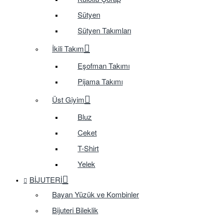
Sütyen
Sütyen Takımları
İkili Takım
Eşofman Takımı
Pijama Takımı
Üst Giyim
Bluz
Ceket
T-Shirt
Yelek
BIJUTERI
Bayan Yüzük ve Kombinler
Bijuteri Bileklik