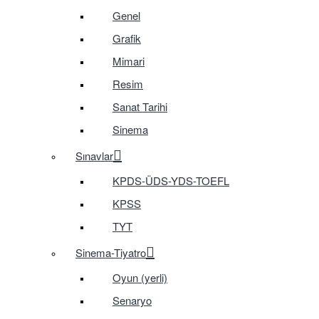
Genel
Grafik
Mimari
Resim
Sanat Tarihi
Sinema
Sınavlar
KPDS-ÜDS-YDS-TOEFL
KPSS
TYT
Sinema-Tiyatro
Oyun (yerli)
Senaryo