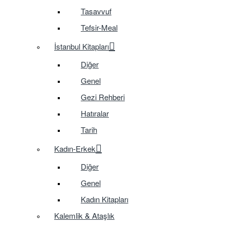
Tasavvuf
Tefsir-Meal
İstanbul Kitapları
Diğer
Genel
Gezi Rehberi
Hatıralar
Tarih
Kadın-Erkek
Diğer
Genel
Kadın Kitapları
Kalemlik & Ataşlık