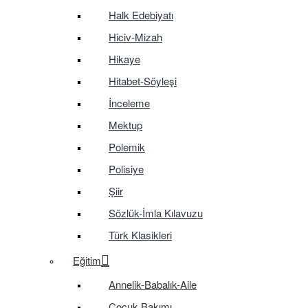
Halk Edebiyatı
Hiciv-Mizah
Hikaye
Hitabet-Söyleşi
İnceleme
Mektup
Polemik
Polisiye
Şiir
Sözlük-İmla Kılavuzu
Türk Klasikleri
Eğitim
Annelik-Babalık-Aile
Çocuk Bakımı