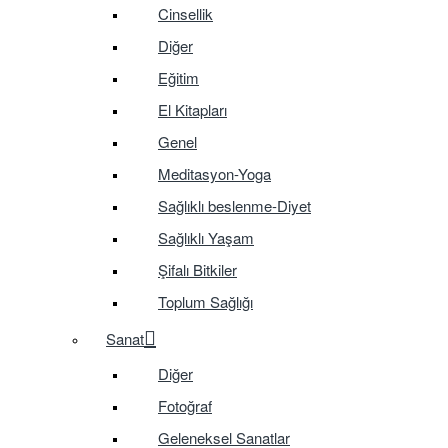
Cinsellik
Diğer
Eğitim
El Kitapları
Genel
Meditasyon-Yoga
Sağlıklı beslenme-Diyet
Sağlıklı Yaşam
Şifalı Bitkiler
Toplum Sağlığı
Sanat
Diğer
Fotoğraf
Geleneksel Sanatlar