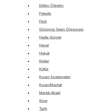
Eğitim-Öğretim
Felsefe
Fıkıh
Günümüz İslam Düşüncesi
Hadis-Sünnet
Hayat
Hukuk
Kişiler
Kültür
Kuran/ İncelemeleri
Kuran/Mushaf
Mantık-Akaid
Siyer
Tarih