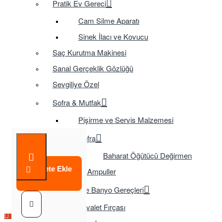
Pratik Ev Gereci
Cam Silme Aparatı
Sinek İlacı ve Kovucu
Saç Kurutma Makinesi
Sanal Gerçeklik Gözlüğü
Sevgiliye Özel
Sofra & Mutfak
Pişirme ve Servis Malzemesi
Sofra
Baharat Öğütücü Değirmen
Sepete Ekle
Tasarruflu Ampuller
Temizlik ve Banyo Gereçleri
Tuvalet Fırçası
Çok Satılan Ürün
Çok Satılan Ürün
Çok Satılan Ürün
Çok Satılan Ürün