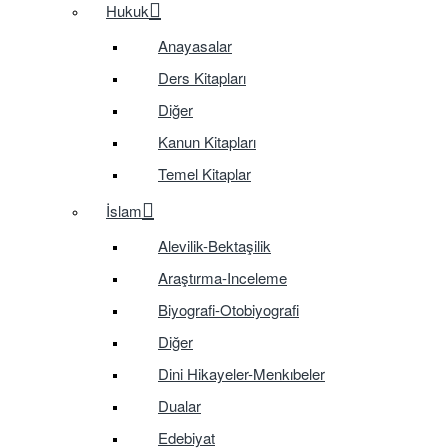
Hukuk
Anayasalar
Ders Kitapları
Diğer
Kanun Kitapları
Temel Kitaplar
İslam
Alevilik-Bektaşilik
Araştırma-Inceleme
Biyografi-Otobiyografi
Diğer
Dini Hikayeler-Menkıbeler
Dualar
Edebiyat