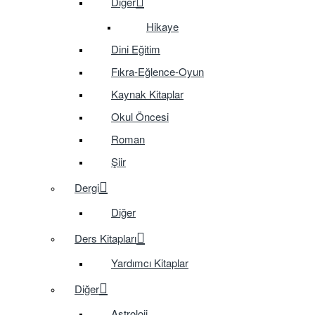
Diğer
Hikaye
Dini Eğitim
Fıkra-Eğlence-Oyun
Kaynak Kitaplar
Okul Öncesi
Roman
Şiir
Dergi
Diğer
Ders Kitapları
Yardımcı Kitaplar
Diğer
Astroloji