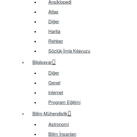
Ansiklopedi
Atlas
Diğer
Harita
Rehber
Sözlük-İmla Kılavuzu
Bilgisayar
Diğer
Genel
internet
Program Eğitimi
Bilim-Mühendislik
Astronomi
Bilim İnsanları