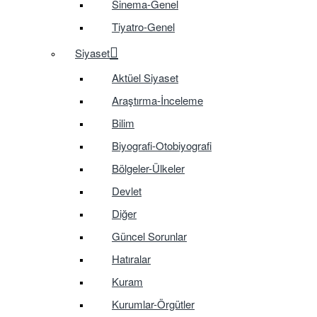
Sinema-Genel
Tiyatro-Genel
Siyaset
Aktüel Siyaset
Araştırma-İnceleme
Bilim
Biyografi-Otobiyografi
Bölgeler-Ülkeler
Devlet
Diğer
Güncel Sorunlar
Hatıralar
Kuram
Kurumlar-Örgütler