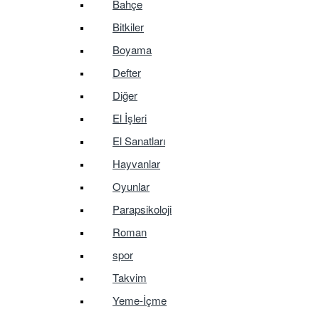
Bahçe
Bitkiler
Boyama
Defter
Diğer
El İşleri
El Sanatları
Hayvanlar
Oyunlar
Parapsikoloji
Roman
spor
Takvim
Yeme-İçme