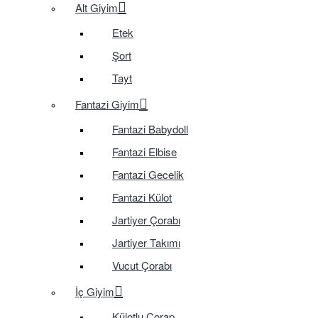
Alt Giyim
Etek
Şort
Tayt
Fantazi Giyim
Fantazi Babydoll
Fantazi Elbise
Fantazi Gecelik
Fantazi Külot
Jartiyer Çorabı
Jartiyer Takımı
Vucut Çorabı
İç Giyim
Külotlu Çorap