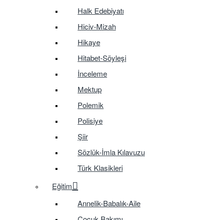
Halk Edebiyatı
Hiciv-Mizah
Hikaye
Hitabet-Söyleşi
İnceleme
Mektup
Polemik
Polisiye
Şiir
Sözlük-İmla Kılavuzu
Türk Klasikleri
Eğitim
Annelik-Babalık-Aile
Çocuk Bakımı