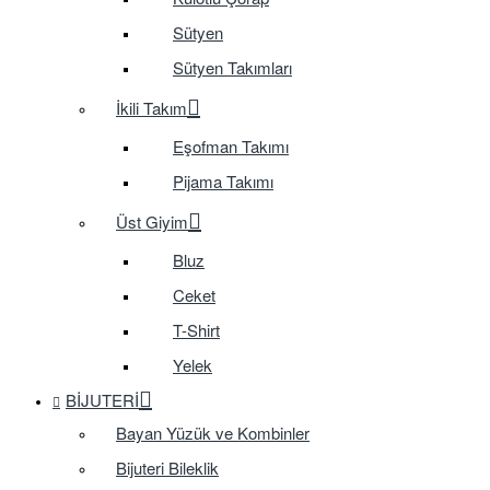
Sütyen
Sütyen Takımları
İkili Takım
Eşofman Takımı
Pijama Takımı
Üst Giyim
Bluz
Ceket
T-Shirt
Yelek
BIJUTERI
Bayan Yüzük ve Kombinler
Bijuteri Bileklik