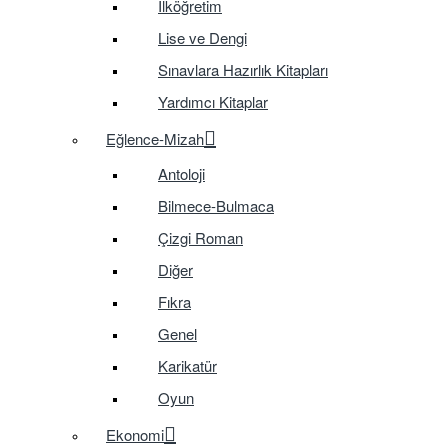
İlköğretim
Lise ve Dengi
Sınavlara Hazırlık Kitapları
Yardımcı Kitaplar
Eğlence-Mizah
Antoloji
Bilmece-Bulmaca
Çizgi Roman
Diğer
Fıkra
Genel
Karikatür
Oyun
Ekonomi