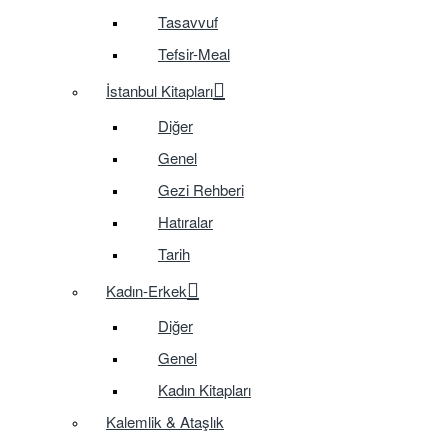
Tasavvuf
Tefsir-Meal
İstanbul Kitapları
Diğer
Genel
Gezi Rehberi
Hatıralar
Tarih
Kadın-Erkek
Diğer
Genel
Kadın Kitapları
Kalemlik & Ataşlık