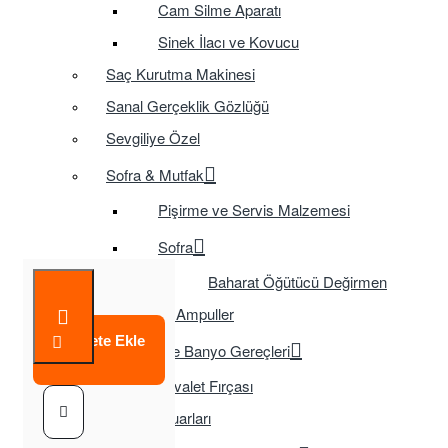
Cam Silme Aparatı
Sinek İlacı ve Kovucu
Saç Kurutma Makinesi
Sanal Gerçeklik Gözlüğü
Sevgiliye Özel
Sofra & Mutfak
Pişirme ve Servis Malzemesi
Sofra
Baharat Öğütücü Değirmen
Tasarruflu Ampuller
Sepete Ekle
Temizlik ve Banyo Gereçleri
Tuvalet Fırçası
TV Aksesuarları