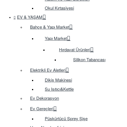
Okul Kırtasiyesi
EV & YAŞAM
Bahçe & Yapı Market
Yapı Market
Hırdavat Ürünleri
Silikon Tabancası
Elektrikli Ev Aletleri
Dikiş Makinesi
Su Isıtıcı&Kettle
Ev Dekorasyon
Ev Gereçleri
Püskürtücü Sprey Şişe