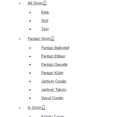
Alt Giyim
Etek
Şort
Tayt
Fantazi Giyim
Fantazi Babydoll
Fantazi Elbise
Fantazi Gecelik
Fantazi Külot
Jartiyer Çorabı
Jartiyer Takımı
Vucut Çorabı
İç Giyim
Külotlu Çorap