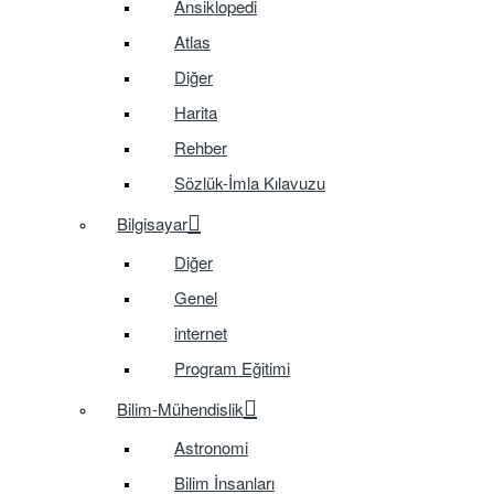
Ansiklopedi
Atlas
Diğer
Harita
Rehber
Sözlük-İmla Kılavuzu
Bilgisayar
Diğer
Genel
internet
Program Eğitimi
Bilim-Mühendislik
Astronomi
Bilim İnsanları