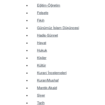
Eğitim-Öğretim
Felsefe
Fıkıh
Günümüz İslam Düşüncesi
Hadis-Sünnet
Hayat
Hukuk
Kişiler
Kültür
Kuran/ İncelemeleri
Kuran/Mushaf
Mantık-Akaid
Siyer
Tarih