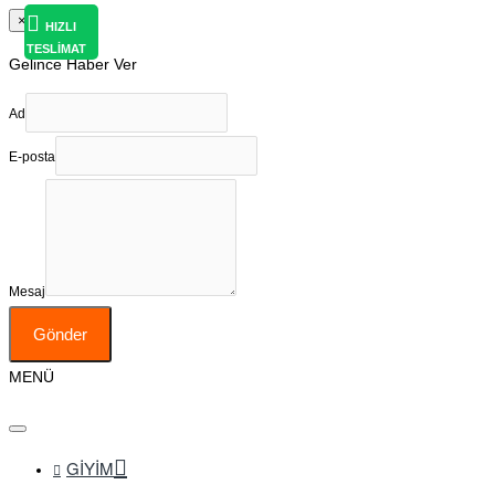
×
HIZLI
TESLİMAT
Gelince Haber Ver
Ad
E-posta
Mesaj
Gönder
MENÜ
GIYIM