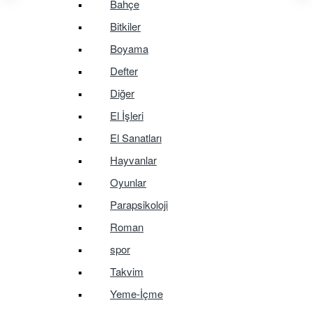
Bahçe
Bitkiler
Boyama
Defter
Diğer
El İşleri
El Sanatları
Hayvanlar
Oyunlar
Parapsikoloji
Roman
spor
Takvim
Yeme-İçme