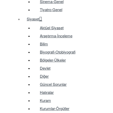
Sinema-Genel
Tiyatro-Genel
Siyaset
Aktüel Siyaset
Araştırma-İnceleme
Bilim
Biyografi-Otobiyografi
Bölgeler-Ülkeler
Devlet
Diğer
Güncel Sorunlar
Hatıralar
Kuram
Kurumlar-Örgütler