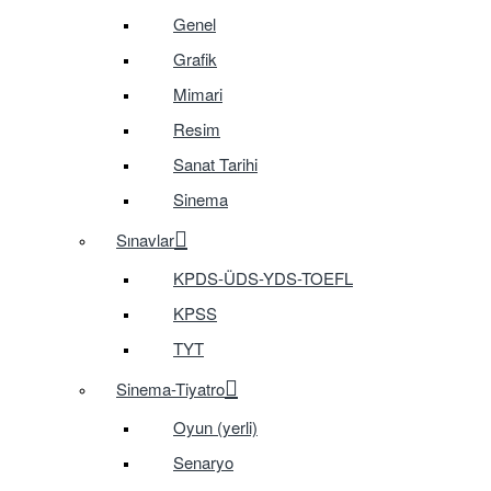
Genel
Grafik
Mimari
Resim
Sanat Tarihi
Sinema
Sınavlar
KPDS-ÜDS-YDS-TOEFL
KPSS
TYT
Sinema-Tiyatro
Oyun (yerli)
Senaryo