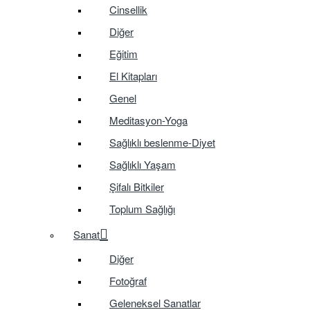
Cinsellik
Diğer
Eğitim
El Kitapları
Genel
Meditasyon-Yoga
Sağlıklı beslenme-Diyet
Sağlıklı Yaşam
Şifalı Bitkiler
Toplum Sağlığı
Sanat
Diğer
Fotoğraf
Geleneksel Sanatlar