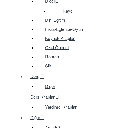
Diğer
Hikaye
Dini Eğitim
Fıkra-Eğlence-Oyun
Kaynak Kitaplar
Okul Öncesi
Roman
Şiir
Dergi
Diğer
Ders Kitapları
Yardımcı Kitaplar
Diğer
Astroloji