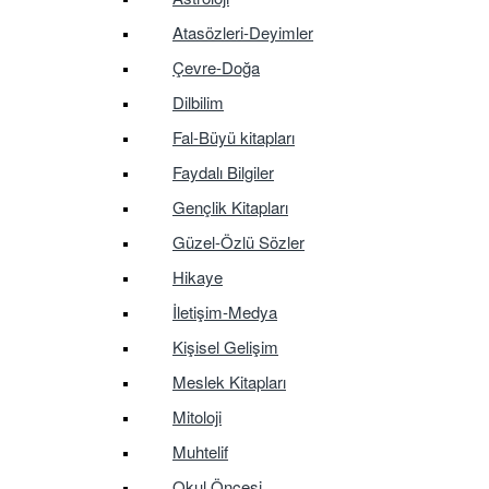
Atasözleri-Deyimler
Çevre-Doğa
Dilbilim
Fal-Büyü kitapları
Faydalı Bilgiler
Gençlik Kitapları
Güzel-Özlü Sözler
Hikaye
İletişim-Medya
Kişisel Gelişim
Meslek Kitapları
Mitoloji
Muhtelif
Okul Öncesi