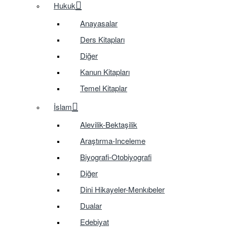
Hukuk
Anayasalar
Ders Kitapları
Diğer
Kanun Kitapları
Temel Kitaplar
İslam
Alevilik-Bektaşilik
Araştırma-Inceleme
Biyografi-Otobiyografi
Diğer
Dini Hikayeler-Menkıbeler
Dualar
Edebiyat