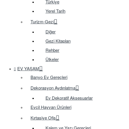
Türkiye
Yerel Tarih
Turizm-Gezi
Diğer
Gezi Kitapları
Rehber
Ülkeler
EV YAŞAM
Banyo Ev Gereçleri
Dekorasyon Aydınlatma
Ev Dekoratif Aksesuarlar
Evcil Hayvan Ürünleri
Kırtasiye Ofis
Kalem ve Yazı Gereçleri