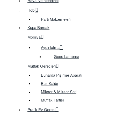
Hava Nemlendirici
Hobi
Parti Malzemeleri
Kupa Bardak
Mobilya
Aydınlatma
Gece Lambası
Mutfak Gereçleri
Buharda Pişirme Aparatı
Buz Kalıbı
Mikser & Mikser Seti
Mutfak Tartısı
Pratik Ev Gereci