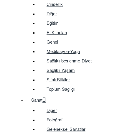
Cinsellik
Diğer
Eğitim
El Kitapları
Genel
Meditasyon-Yoga
Sağlıklı beslenme-Diyet
Sağlıklı Yaşam
Şifalı Bitkiler
Toplum Sağlığı
Sanat
Diğer
Fotoğraf
Geleneksel Sanatlar