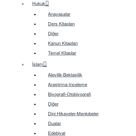
Hukuk
Anayasalar
Ders Kitapları
Diğer
Kanun Kitapları
Temel Kitaplar
İslam
Alevilik-Bektaşilik
Araştırma-Inceleme
Biyografi-Otobiyografi
Diğer
Dini Hikayeler-Menkıbeler
Dualar
Edebiyat