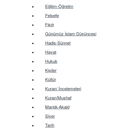
Eğitim-Öğretim
Felsefe
Fıkıh
Günümüz İslam Düşüncesi
Hadis-Sünnet
Hayat
Hukuk
Kişiler
Kültür
Kuran/ İncelemeleri
Kuran/Mushaf
Mantık-Akaid
Siyer
Tarih