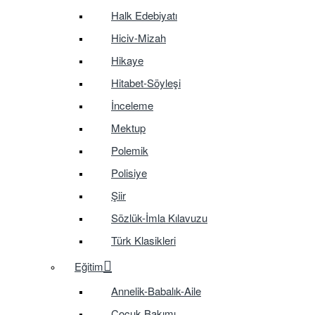
Halk Edebiyatı
Hiciv-Mizah
Hikaye
Hitabet-Söyleşi
İnceleme
Mektup
Polemik
Polisiye
Şiir
Sözlük-İmla Kılavuzu
Türk Klasikleri
Eğitim
Annelik-Babalık-Aile
Çocuk Bakımı