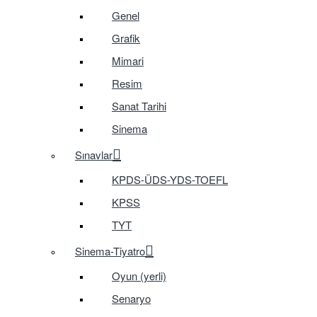
Genel
Grafik
Mimari
Resim
Sanat Tarihi
Sinema
Sınavlar
KPDS-ÜDS-YDS-TOEFL
KPSS
TYT
Sinema-Tiyatro
Oyun (yerli)
Senaryo