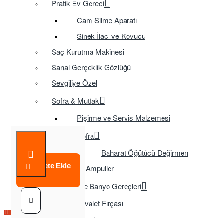
Pratik Ev Gereci
Cam Silme Aparatı
Sinek İlacı ve Kovucu
Saç Kurutma Makinesi
Sanal Gerçeklik Gözlüğü
Sevgiliye Özel
Sofra & Mutfak
Pişirme ve Servis Malzemesi
Sofra
Baharat Öğütücü Değirmen
Sepete Ekle
Tasarruflu Ampuller
Temizlik ve Banyo Gereçleri
Tuvalet Fırçası
Çok Satılan Ürün
Çok Satılan Ürün
Çok Satılan Ürün