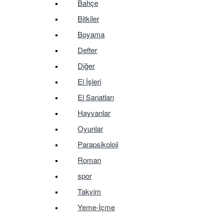
Bahçe
Bitkiler
Boyama
Defter
Diğer
El İşleri
El Sanatları
Hayvanlar
Oyunlar
Parapsikoloji
Roman
spor
Takvim
Yeme-İçme