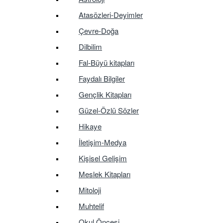
Atasözleri-Deyimler
Çevre-Doğa
Dilbilim
Fal-Büyü kitapları
Faydalı Bilgiler
Gençlik Kitapları
Güzel-Özlü Sözler
Hikaye
İletişim-Medya
Kişisel Gelişim
Meslek Kitapları
Mitoloji
Muhtelif
Okul Öncesi