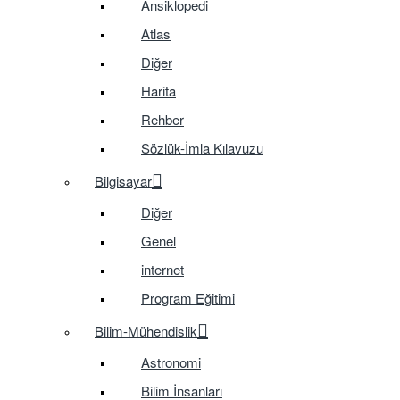
Ansiklopedi
Atlas
Diğer
Harita
Rehber
Sözlük-İmla Kılavuzu
Bilgisayar
Diğer
Genel
internet
Program Eğitimi
Bilim-Mühendislik
Astronomi
Bilim İnsanları