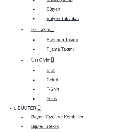
Sütyen
Sütyen Takımları
İkili Takım
Eşofman Takımı
Pijama Takımı
Üst Giyim
Bluz
Ceket
T-Shirt
Yelek
BIJUTERI
Bayan Yüzük ve Kombinler
Bijuteri Bileklik