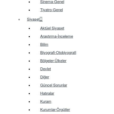
Sinema-Genel
Tiyatro-Genel
Siyaset
Aktüel Siyaset
Araştırma-İnceleme
Bilim
Biyografi-Otobiyografi
Bölgeler-Ülkeler
Devlet
Diğer
Güncel Sorunlar
Hatıralar
Kuram
Kurumlar-Örgütler