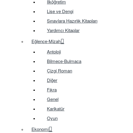
İlköğretim
Lise ve Dengi
Sınavlara Hazırlık Kitapları
Yardımcı Kitaplar
Eğlence-Mizah
Antoloji
Bilmece-Bulmaca
Çizgi Roman
Diğer
Fıkra
Genel
Karikatür
Oyun
Ekonomi