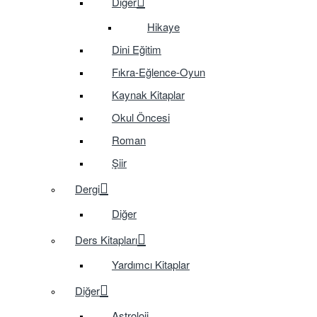
Diğer
Hikaye
Dini Eğitim
Fıkra-Eğlence-Oyun
Kaynak Kitaplar
Okul Öncesi
Roman
Şiir
Dergi
Diğer
Ders Kitapları
Yardımcı Kitaplar
Diğer
Astroloji