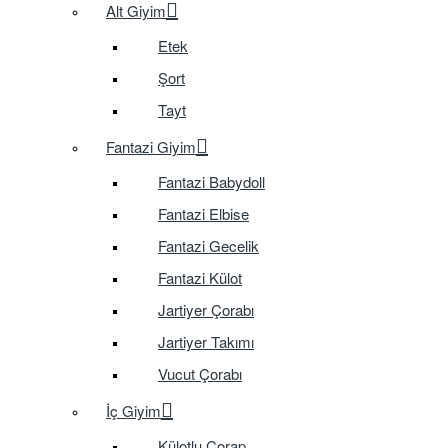
Alt Giyim
Etek
Şort
Tayt
Fantazi Giyim
Fantazi Babydoll
Fantazi Elbise
Fantazi Gecelik
Fantazi Külot
Jartiyer Çorabı
Jartiyer Takımı
Vucut Çorabı
İç Giyim
Külotlu Çorap