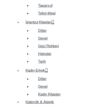
Tasavvuf
Tefsir-Meal
İstanbul Kitapları
Diğer
Genel
Gezi Rehberi
Hatıralar
Tarih
Kadın-Erkek
Diğer
Genel
Kadın Kitapları
Kalemlik & Ataşlık