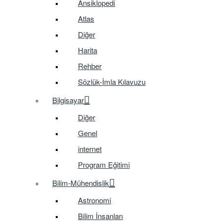
Ansiklopedi
Atlas
Diğer
Harita
Rehber
Sözlük-İmla Kılavuzu
Bilgisayar
Diğer
Genel
internet
Program Eğitimi
Bilim-Mühendislik
Astronomi
Bilim İnsanları