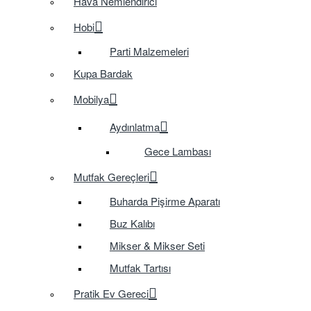
Hava Nemlendirici
Hobi
Parti Malzemeleri
Kupa Bardak
Mobilya
Aydınlatma
Gece Lambası
Mutfak Gereçleri
Buharda Pişirme Aparatı
Buz Kalıbı
Mikser & Mikser Seti
Mutfak Tartısı
Pratik Ev Gereci