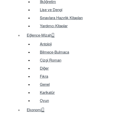
İlköğretim
Lise ve Dengi
Sınavlara Hazırlık Kitapları
Yardımcı Kitaplar
Eğlence-Mizah
Antoloji
Bilmece-Bulmaca
Çizgi Roman
Diğer
Fıkra
Genel
Karikatür
Oyun
Ekonomi