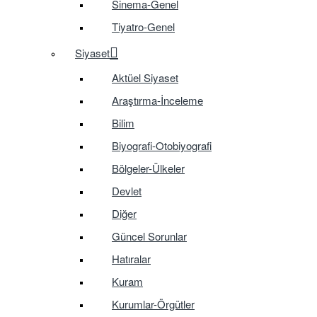
Sinema-Genel
Tiyatro-Genel
Siyaset
Aktüel Siyaset
Araştırma-İnceleme
Bilim
Biyografi-Otobiyografi
Bölgeler-Ülkeler
Devlet
Diğer
Güncel Sorunlar
Hatıralar
Kuram
Kurumlar-Örgütler