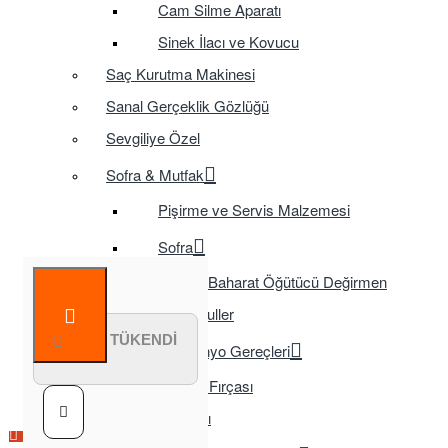
Cam Silme Aparatı
Sinek İlacı ve Kovucu
Saç Kurutma Makinesi
Sanal Gerçeklik Gözlüğü
Sevgiliye Özel
Sofra & Mutfak
Pişirme ve Servis Malzemesi
Sofra
Baharat Öğütücü Değirmen
Tasarruflu Ampuller
STOK TÜKENDİ
Temizlik ve Banyo Gereçleri
Tuvalet Fırçası
TV Aksesuarları
Çok Satılan Ürün