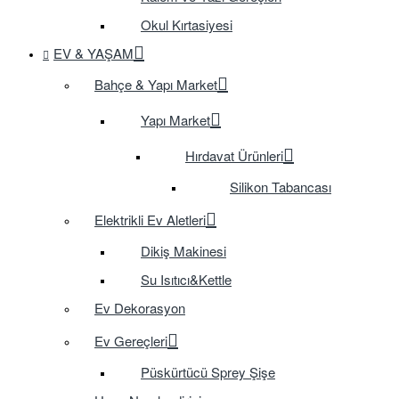
Okul Kırtasiyesi
EV & YAŞAM
Bahçe & Yapı Market
Yapı Market
Hırdavat Ürünleri
Silikon Tabancası
Elektrikli Ev Aletleri
Dikiş Makinesi
Su Isıtıcı&Kettle
Ev Dekorasyon
Ev Gereçleri
Püskürtücü Sprey Şişe