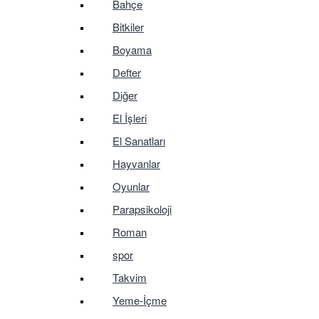
Bahçe
Bitkiler
Boyama
Defter
Diğer
El İşleri
El Sanatları
Hayvanlar
Oyunlar
Parapsikoloji
Roman
spor
Takvim
Yeme-İçme