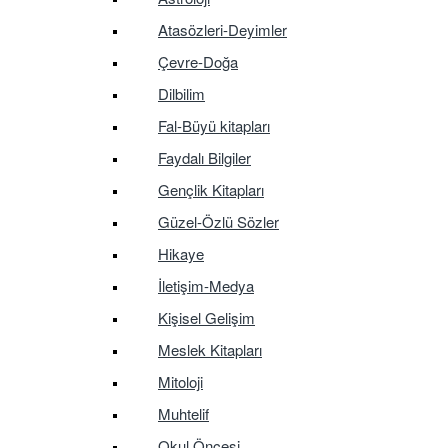
Atasözleri-Deyimler
Çevre-Doğa
Dilbilim
Fal-Büyü kitapları
Faydalı Bilgiler
Gençlik Kitapları
Güzel-Özlü Sözler
Hikaye
İletişim-Medya
Kişisel Gelişim
Meslek Kitapları
Mitoloji
Muhtelif
Okul Öncesi