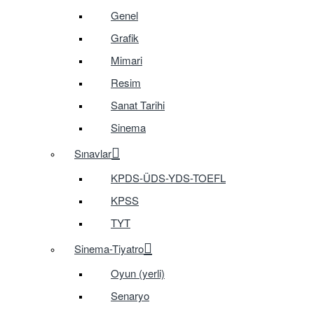
Genel
Grafik
Mimari
Resim
Sanat Tarihi
Sinema
Sınavlar
KPDS-ÜDS-YDS-TOEFL
KPSS
TYT
Sinema-Tiyatro
Oyun (yerli)
Senaryo