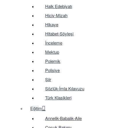
Halk Edebiyatı
Hiciv-Mizah
Hikaye
Hitabet-Söyleşi
İnceleme
Mektup
Polemik
Polisiye
Şiir
Sözlük-İmla Kılavuzu
Türk Klasikleri
Eğitim
Annelik-Babalık-Aile
Çocuk Bakımı