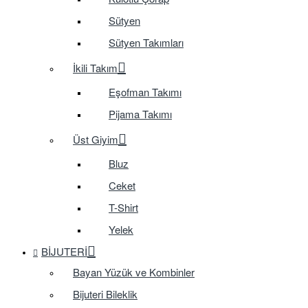
Sütyen
Sütyen Takımları
İkili Takım
Eşofman Takımı
Pijama Takımı
Üst Giyim
Bluz
Ceket
T-Shirt
Yelek
BIJUTERI
Bayan Yüzük ve Kombinler
Bijuteri Bileklik