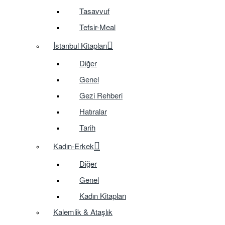
Tasavvuf
Tefsir-Meal
İstanbul Kitapları
Diğer
Genel
Gezi Rehberi
Hatıralar
Tarih
Kadın-Erkek
Diğer
Genel
Kadın Kitapları
Kalemlik & Ataşlık