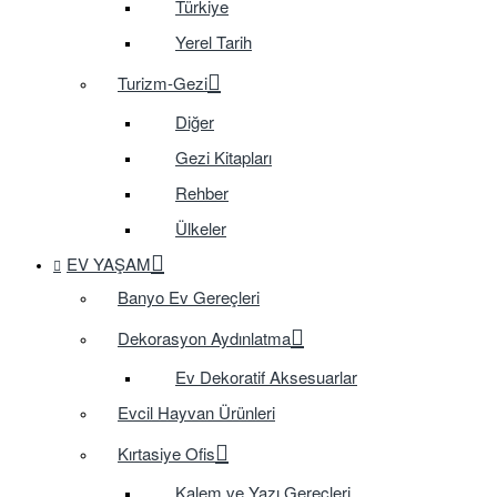
Türkiye
Yerel Tarih
Turizm-Gezi
Diğer
Gezi Kitapları
Rehber
Ülkeler
EV YAŞAM
Banyo Ev Gereçleri
Dekorasyon Aydınlatma
Ev Dekoratif Aksesuarlar
Evcil Hayvan Ürünleri
Kırtasiye Ofis
Kalem ve Yazı Gereçleri