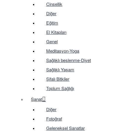
Cinsellik
Diğer
Eğitim
El Kitapları
Genel
Meditasyon-Yoga
Sağlıklı beslenme-Diyet
Sağlıklı Yaşam
Şifalı Bitkiler
Toplum Sağlığı
Sanat
Diğer
Fotoğraf
Geleneksel Sanatlar