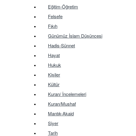
Eğitim-Öğretim
Felsefe
Fıkıh
Günümüz İslam Düşüncesi
Hadis-Sünnet
Hayat
Hukuk
Kişiler
Kültür
Kuran/ İncelemeleri
Kuran/Mushaf
Mantık-Akaid
Siyer
Tarih