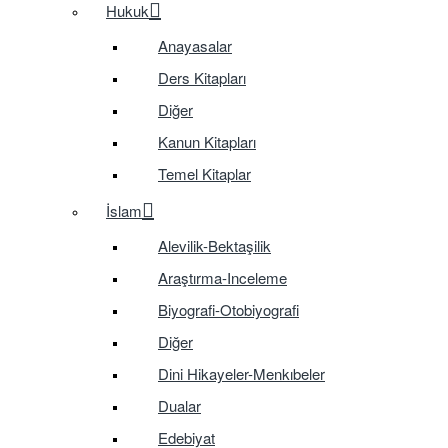
Hukuk
Anayasalar
Ders Kitapları
Diğer
Kanun Kitapları
Temel Kitaplar
İslam
Alevilik-Bektaşilik
Araştırma-Inceleme
Biyografi-Otobiyografi
Diğer
Dini Hikayeler-Menkıbeler
Dualar
Edebiyat