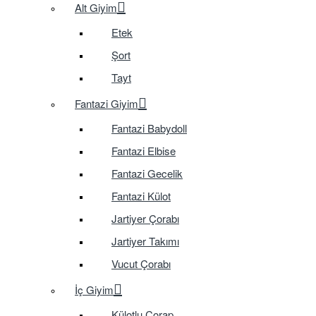
Alt Giyim
Etek
Şort
Tayt
Fantazi Giyim
Fantazi Babydoll
Fantazi Elbise
Fantazi Gecelik
Fantazi Külot
Jartiyer Çorabı
Jartiyer Takımı
Vucut Çorabı
İç Giyim
Külotlu Çorap