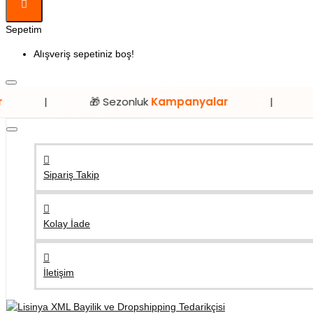
Sepetim
Alışveriş sepetiniz boş!
🎁 Sezonluk
Kampanyalar
|
⭐ Sadece
L
Sipariş Takip
Kolay İade
İletişim