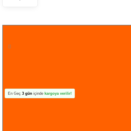
STOK TÜKENDİ
En Geç
3 gün
içinde
kargoya verilir!