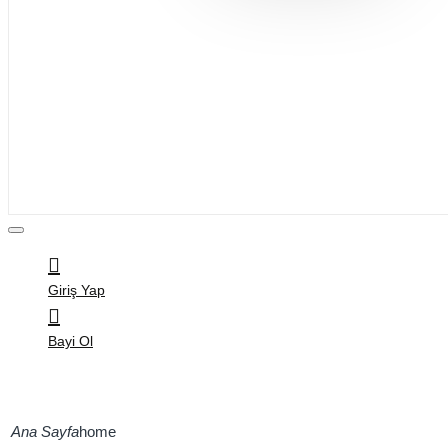
Bijuteri
Saç Aksesuarları
Kitap & Kırtasiye
Ev Yaşam
Oyuncak
Hırdavat
Tüm Ürünler
Giriş Yap
Bayi Ol
home