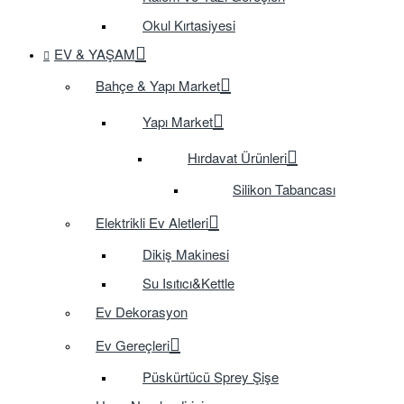
Okul Kırtasiyesi
EV & YAŞAM
Bahçe & Yapı Market
Yapı Market
Hırdavat Ürünleri
Silikon Tabancası
Elektrikli Ev Aletleri
Dikiş Makinesi
Su Isıtıcı&Kettle
Ev Dekorasyon
Ev Gereçleri
Püskürtücü Sprey Şişe