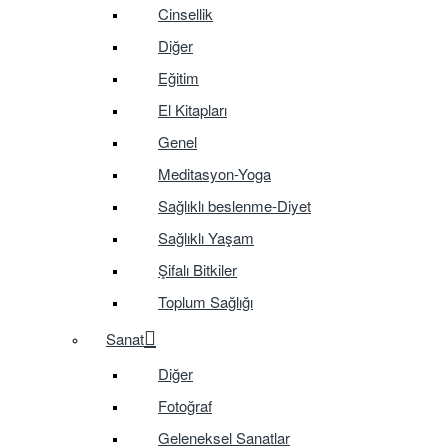
Cinsellik
Diğer
Eğitim
El Kitapları
Genel
Meditasyon-Yoga
Sağlıklı beslenme-Diyet
Sağlıklı Yaşam
Şifalı Bitkiler
Toplum Sağlığı
Sanat
Diğer
Fotoğraf
Geleneksel Sanatlar