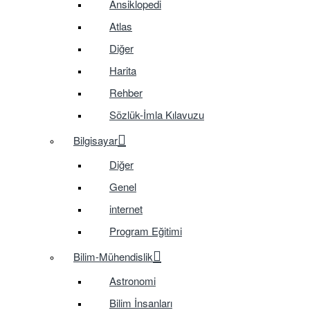
Ansiklopedi
Atlas
Diğer
Harita
Rehber
Sözlük-İmla Kılavuzu
Bilgisayar
Diğer
Genel
internet
Program Eğitimi
Bilim-Mühendislik
Astronomi
Bilim İnsanları