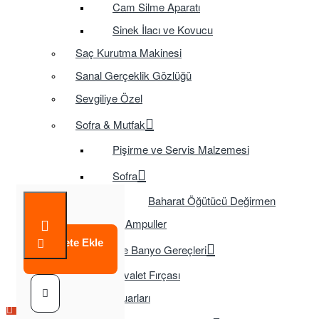
Cam Silme Aparatı
Sinek İlacı ve Kovucu
Saç Kurutma Makinesi
Sanal Gerçeklik Gözlüğü
Sevgiliye Özel
Sofra & Mutfak
Pişirme ve Servis Malzemesi
Sofra
Baharat Öğütücü Değirmen
Tasarruflu Ampuller
Sepete Ekle
Temizlik ve Banyo Gereçleri
Tuvalet Fırçası
TV Aksesuarları
Çok Satılan Ürün
Çok Satılan Ürün
Çok Satılan Ürün
Çok Satılan Ürün
Çok Satılan Ürün
Çok Satılan Ürün