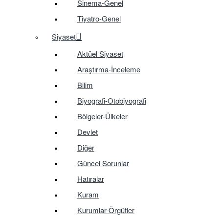
Sinema-Genel
Tiyatro-Genel
Siyaset
Aktüel Siyaset
Araştırma-İnceleme
Bilim
Biyografi-Otobiyografi
Bölgeler-Ülkeler
Devlet
Diğer
Güncel Sorunlar
Hatıralar
Kuram
Kurumlar-Örgütler