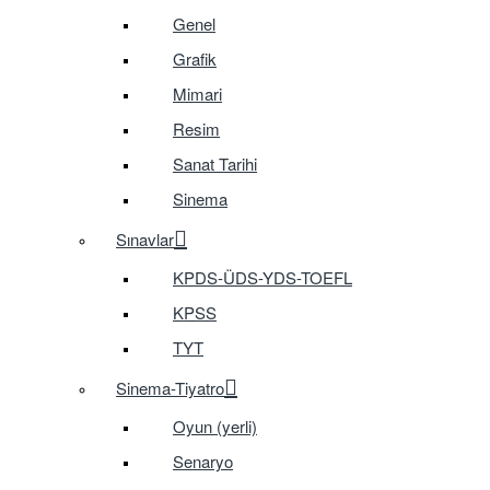
Genel
Grafik
Mimari
Resim
Sanat Tarihi
Sinema
Sınavlar
KPDS-ÜDS-YDS-TOEFL
KPSS
TYT
Sinema-Tiyatro
Oyun (yerli)
Senaryo