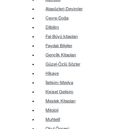
Atasözleri-Deyimler
Çevre-Doğa
Dilbilim
Fal-Büyü kitapları
Faydalı Bilgiler
Gençlik Kitapları
Güzel-Özlü Sözler
Hikaye
İletişim-Medya
Kişisel Gelişim
Meslek Kitapları
Mitoloji
Muhtelif
Okul Öncesi