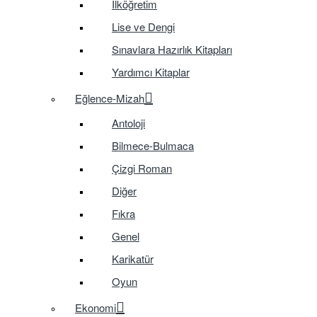
İlköğretim
Lise ve Dengi
Sınavlara Hazırlık Kitapları
Yardımcı Kitaplar
Eğlence-Mizah
Antoloji
Bilmece-Bulmaca
Çizgi Roman
Diğer
Fıkra
Genel
Karikatür
Oyun
Ekonomi