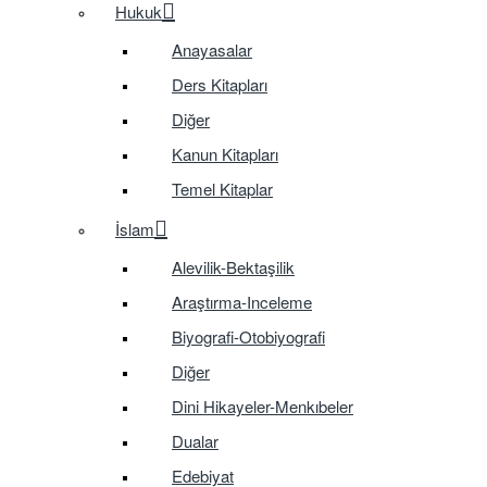
Hukuk
Anayasalar
Ders Kitapları
Diğer
Kanun Kitapları
Temel Kitaplar
İslam
Alevilik-Bektaşilik
Araştırma-Inceleme
Biyografi-Otobiyografi
Diğer
Dini Hikayeler-Menkıbeler
Dualar
Edebiyat