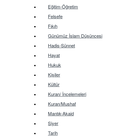
Eğitim-Öğretim
Felsefe
Fıkıh
Günümüz İslam Düşüncesi
Hadis-Sünnet
Hayat
Hukuk
Kişiler
Kültür
Kuran/ İncelemeleri
Kuran/Mushaf
Mantık-Akaid
Siyer
Tarih