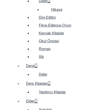
Diğer
Hikaye
Dini Eğitim
Fıkra-Eğlence-Oyun
Kaynak Kitaplar
Okul Öncesi
Roman
Şiir
Dergi
Diğer
Ders Kitapları
Yardımcı Kitaplar
Diğer
Astroloji