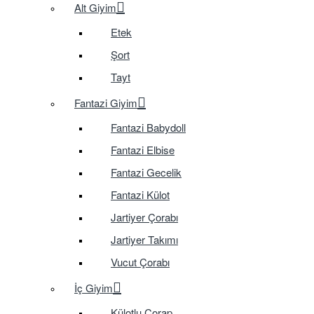
Alt Giyim
Etek
Şort
Tayt
Fantazi Giyim
Fantazi Babydoll
Fantazi Elbise
Fantazi Gecelik
Fantazi Külot
Jartiyer Çorabı
Jartiyer Takımı
Vucut Çorabı
İç Giyim
Külotlu Çorap