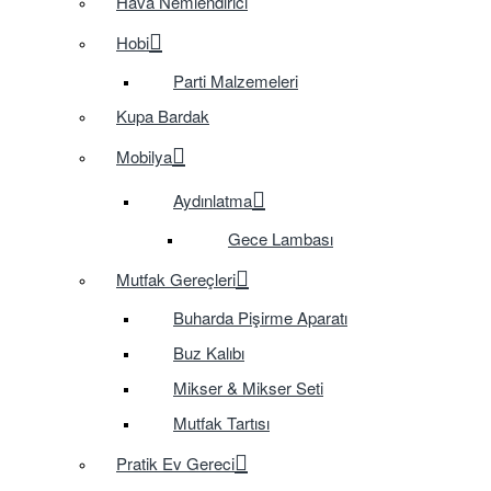
Hava Nemlendirici
Hobi
Parti Malzemeleri
Kupa Bardak
Mobilya
Aydınlatma
Gece Lambası
Mutfak Gereçleri
Buharda Pişirme Aparatı
Buz Kalıbı
Mikser & Mikser Seti
Mutfak Tartısı
Pratik Ev Gereci