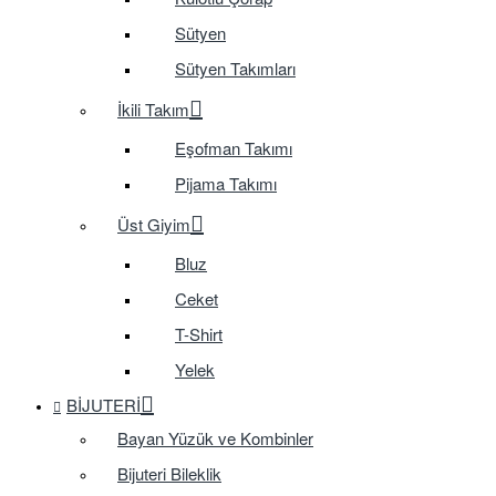
Sütyen
Sütyen Takımları
İkili Takım
Eşofman Takımı
Pijama Takımı
Üst Giyim
Bluz
Ceket
T-Shirt
Yelek
BIJUTERI
Bayan Yüzük ve Kombinler
Bijuteri Bileklik