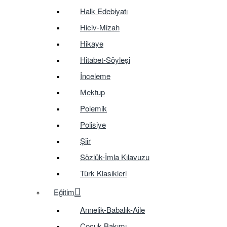
Halk Edebiyatı
Hiciv-Mizah
Hikaye
Hitabet-Söyleşi
İnceleme
Mektup
Polemik
Polisiye
Şiir
Sözlük-İmla Kılavuzu
Türk Klasikleri
Eğitim
Annelik-Babalık-Aile
Çocuk Bakımı