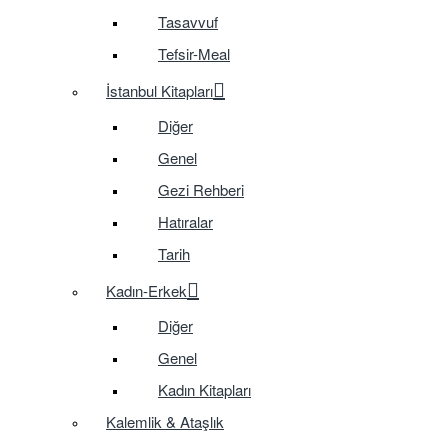
Tasavvuf
Tefsir-Meal
İstanbul Kitapları
Diğer
Genel
Gezi Rehberi
Hatıralar
Tarih
Kadın-Erkek
Diğer
Genel
Kadın Kitapları
Kalemlik & Ataşlık