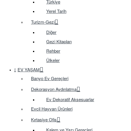
Türkiye
Yerel Tarih
Turizm-Gezi
Diğer
Gezi Kitapları
Rehber
Ülkeler
EV YAŞAM
Banyo Ev Gereçleri
Dekorasyon Aydınlatma
Ev Dekoratif Aksesuarlar
Evcil Hayvan Ürünleri
Kırtasiye Ofis
Kalem ve Yazı Gereçleri