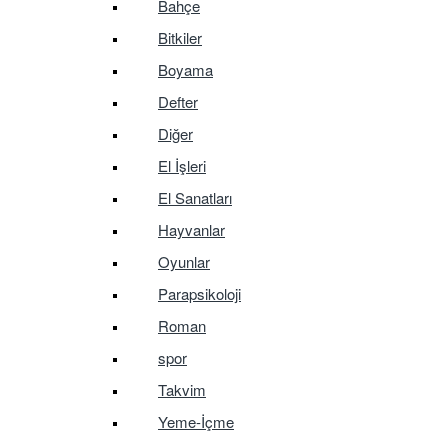
Bahçe
Bitkiler
Boyama
Defter
Diğer
El İşleri
El Sanatları
Hayvanlar
Oyunlar
Parapsikoloji
Roman
spor
Takvim
Yeme-İçme