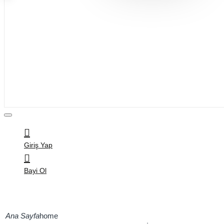
Bijuteri
Saç Aksesuarları
Kitap & Kırtasiye
Ev Yaşam
Oyuncak
Hırdavat
Tüm Ürünler
Giriş Yap
Bayi Ol
home