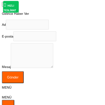
×
HIZLI
TESLİMAT
Gelince Haber Ver
Ad
E-posta
Mesaj
Gönder
MENÜ
MENÜ