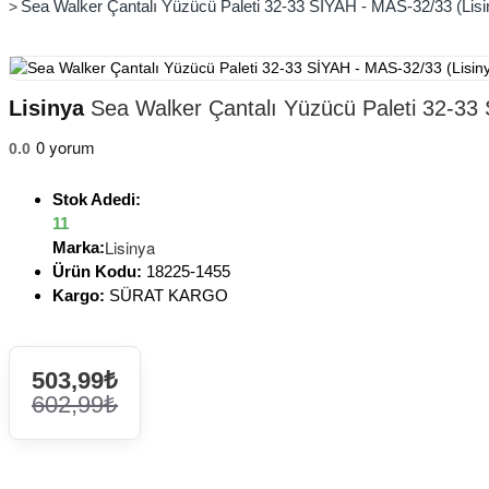
Sea Walker Çantalı Yüzücü Paleti 32-33 SİYAH - MAS-32/33 (Lisi
Lisinya
Sea Walker Çantalı Yüzücü Paleti 32-33 
0 yorum
0.0
Stok Adedi:
11
Lisinya
Marka:
Ürün Kodu:
18225-1455
Kargo:
SÜRAT KARGO
503,99₺
602,99₺