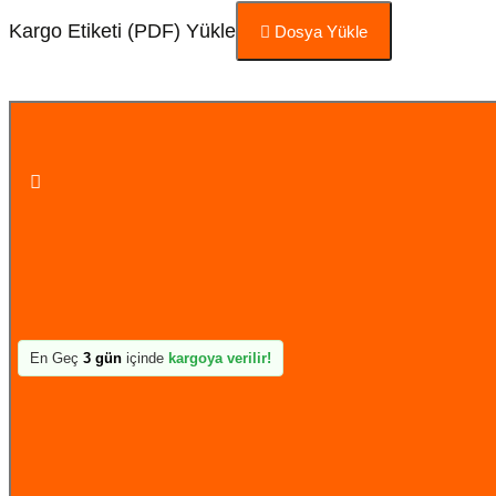
Kargo Etiketi (PDF) Yükle
Dosya Yükle
Sepete Ekle
En Geç
3 gün
içinde
kargoya verilir!