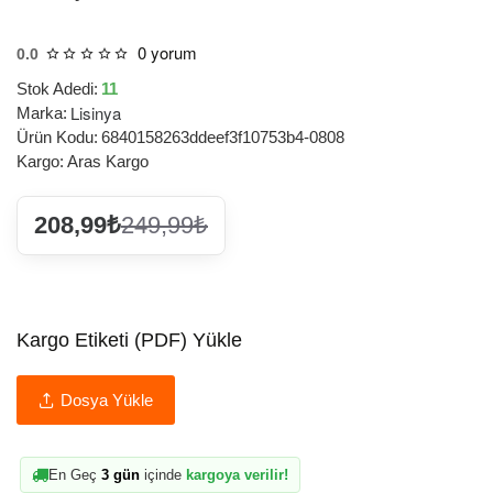
0 yorum
0.0
Stok Adedi:
11
Lisinya
Marka:
Ürün Kodu:
6840158263ddeef3f10753b4-0808
Kargo:
Aras Kargo
208,99₺
249,99₺
Kargo Etiketi (PDF) Yükle
Dosya Yükle
En Geç
3 gün
içinde
kargoya verilir!