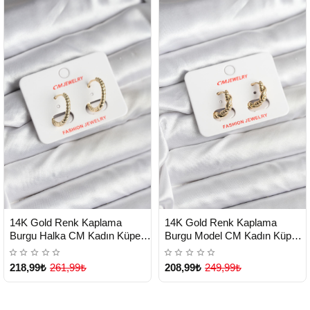
HIZLI
HIZLI
Yeni Ürün
Yeni Ürün
14K Gold Renk Kaplama
14K Gold Renk Kaplama
TESLİMAT
TESLİMAT
Burgu Halka CM Kadın Küpe -
Burgu Model CM Kadın Küpe -
Lisinya
Lisinya
218,99₺
261,99₺
208,99₺
249,99₺