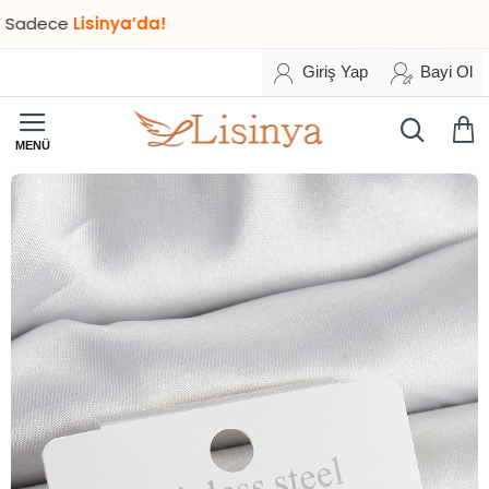
ece
Lisinya’da!
Giriş Yap
Bayi Ol