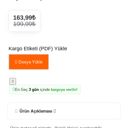
163,99₺
199,99₺
Kargo Etiketi (PDF) Yükle
Dosya Yükle
En Geç
3 gün
içinde
kargoya verilir!
Ürün Açıklaması
Ürün materyali pirinçtir.- Yüzük ölçüsü ayarlanabilir