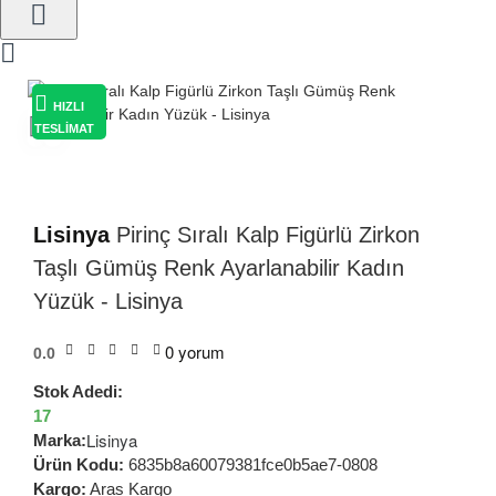
HIZLI
TESLİMAT
Lisinya
Pirinç Sıralı Kalp Figürlü Zirkon
Taşlı Gümüş Renk Ayarlanabilir Kadın
Yüzük - Lisinya
0 yorum
0.0
Stok Adedi:
17
Lisinya
Marka:
Ürün Kodu:
6835b8a60079381fce0b5ae7-0808
Kargo:
Aras Kargo