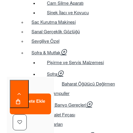
Cam Silme Aparatı
Sinek İlacı ve Kovucu
Saç Kurutma Makinesi
Sanal Gerçeklik Gözlüğü
Sevgiliye Özel
Sofra & Mutfak
Pişirme ve Servis Malzemesi
Sofra
Baharat Öğütücü Değirmen
Tasarruflu Ampuller
Sepete Ekle
Temizlik ve Banyo Gereçleri
Tuvalet Fırçası
TV Aksesuarları