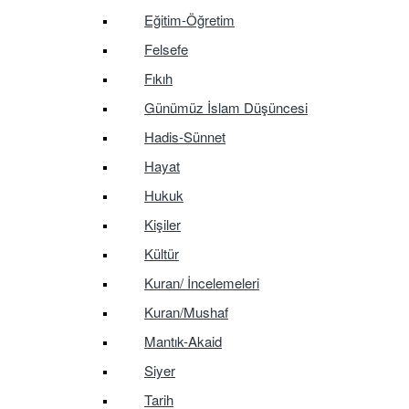
Eğitim-Öğretim
Felsefe
Fıkıh
Günümüz İslam Düşüncesi
Hadis-Sünnet
Hayat
Hukuk
Kişiler
Kültür
Kuran/ İncelemeleri
Kuran/Mushaf
Mantık-Akaid
Siyer
Tarih