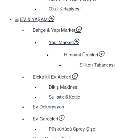
Okul Kırtasiyesi
EV & YAŞAM
Bahçe & Yapı Market
Yapı Market
Hırdavat Ürünleri
Silikon Tabancası
Elektrikli Ev Aletleri
Dikiş Makinesi
Su Isıtıcı&Kettle
Ev Dekorasyon
Ev Gereçleri
Püskürtücü Sprey Şişe