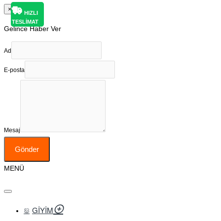
×
HIZLI
TESLİMAT
Gelince Haber Ver
Ad
E-posta
Mesaj
Gönder
MENÜ
GIYIM