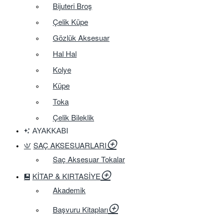
Bijuteri Broş
Çelik Küpe
Gözlük Aksesuar
Hal Hal
Kolye
Küpe
Toka
Çelik Bileklik
AYAKKABI
SAÇ AKSESUARLARI
Saç Aksesuar Tokalar
KITAP & KIRTASIYE
Akademik
Başvuru Kitapları