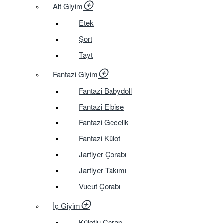
Alt Giyim
Etek
Şort
Tayt
Fantazi Giyim
Fantazi Babydoll
Fantazi Elbise
Fantazi Gecelik
Fantazi Külot
Jartiyer Çorabı
Jartiyer Takımı
Vucut Çorabı
İç Giyim
Külotlu Çorap