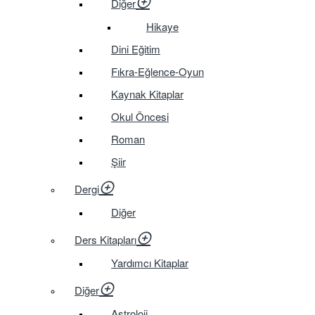
Diğer
Hikaye
Dini Eğitim
Fıkra-Eğlence-Oyun
Kaynak Kitaplar
Okul Öncesi
Roman
Şiir
Dergi
Diğer
Ders Kitapları
Yardımcı Kitaplar
Diğer
Astroloji