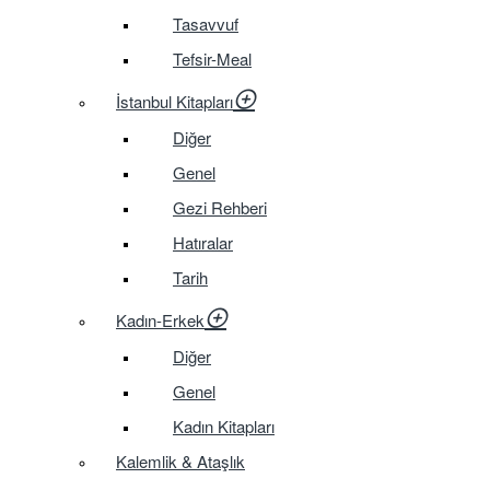
Tasavvuf
Tefsir-Meal
İstanbul Kitapları
Diğer
Genel
Gezi Rehberi
Hatıralar
Tarih
Kadın-Erkek
Diğer
Genel
Kadın Kitapları
Kalemlik & Ataşlık