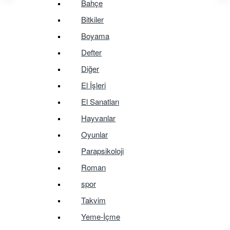
Bahçe
Bitkiler
Boyama
Defter
Diğer
El İşleri
El Sanatları
Hayvanlar
Oyunlar
Parapsikoloji
Roman
spor
Takvim
Yeme-İçme