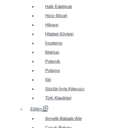
Halk Edebiyatı
Hiciv-Mizah
Hikaye
Hitabet-Söyleşi
İnceleme
Mektup
Polemik
Polisiye
Şiir
Sözlük-İmla Kılavuzu
Türk Klasikleri
Eğitim
Annelik-Babalık-Aile
Çocuk Bakımı