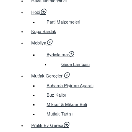
Hava Nemlendirici
Hobi
Parti Malzemeleri
Kupa Bardak
Mobilya
Aydınlatma
Gece Lambası
Mutfak Gereçleri
Buharda Pişirme Aparatı
Buz Kalıbı
Mikser & Mikser Seti
Mutfak Tartısı
Pratik Ev Gereci