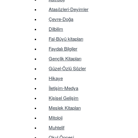
Atasözleri-Deyimler
Çevre-Doğa
Dilbilim
Fal-Büyü kitapları
Faydalı Bilgiler
Gençlik Kitapları
Güzel-Özlü Sözler
Hikaye
İletişim-Medya
Kişisel Gelişim
Meslek Kitapları
Mitoloji
Muhtelif
Okul Öncesi