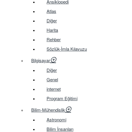
Ansiklopedi
Atlas
Diğer
Harita
Rehber
Sözlük-İmla Kılavuzu
Bilgisayar
Diğer
Genel
internet
Program Eğitimi
Bilim-Mühendislik
Astronomi
Bilim İnsanları