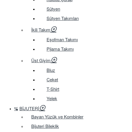
Sütyen
Sütyen Takımları
İkili Takım
Eşofman Takımı
Pijama Takımı
Üst Giyim
Bluz
Ceket
T-Shirt
Yelek
BIJUTERI
Bayan Yüzük ve Kombinler
Bijuteri Bileklik