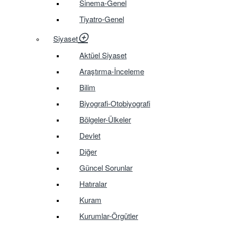
Sinema-Genel
Tiyatro-Genel
Siyaset
Aktüel Siyaset
Araştırma-İnceleme
Bilim
Biyografi-Otobiyografi
Bölgeler-Ülkeler
Devlet
Diğer
Güncel Sorunlar
Hatıralar
Kuram
Kurumlar-Örgütler