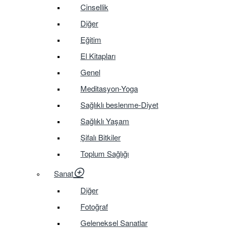
Cinsellik
Diğer
Eğitim
El Kitapları
Genel
Meditasyon-Yoga
Sağlıklı beslenme-Diyet
Sağlıklı Yaşam
Şifalı Bitkiler
Toplum Sağlığı
Sanat
Diğer
Fotoğraf
Geleneksel Sanatlar