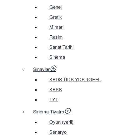
Genel
Grafik
Mimari
Resim
Sanat Tarihi
Sinema
Sınavlar
KPDS-ÜDS-YDS-TOEFL
KPSS
TYT
Sinema-Tiyatro
Oyun (yerli)
Senaryo