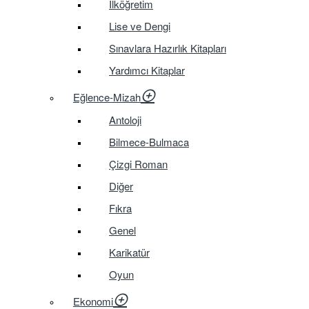
İlköğretim
Lise ve Dengi
Sınavlara Hazırlık Kitapları
Yardımcı Kitaplar
Eğlence-Mizah
Antoloji
Bilmece-Bulmaca
Çizgi Roman
Diğer
Fıkra
Genel
Karikatür
Oyun
Ekonomi