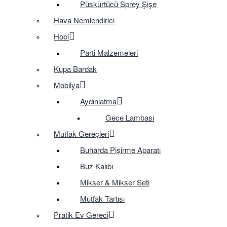
Püskürtücü Sprey Şişe
Hava Nemlendirici
Hobi
Parti Malzemeleri
Kupa Bardak
Mobilya
Aydınlatma
Gece Lambası
Mutfak Gereçleri
Buharda Pişirme Aparatı
Buz Kalıbı
Mikser & Mikser Seti
Mutfak Tartısı
Pratik Ev Gereci