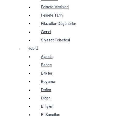
Felsefe Metinleri
Felsefe Tarihi
Filozoflar-Düşünürler
Genel
Siyaset Felsefesi
Hobi
Ajanda
Bahçe
Bitkiler
Boyama
Defter
Diğer
El İşleri
El Sanatları