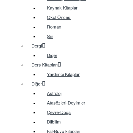
Kaynak Kitaplar
Okul Öncesi
Roman
Şiir
Dergi
Diğer
Ders Kitapları
Yardımcı Kitaplar
Diğer
Astroloji
Atasözleri-Deyimler
Çevre-Doğa
Dilbilim
Fal-Büyü kitapları