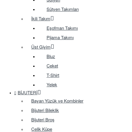
Sütyen Takımları
İkili Takım
Eşofman Takımı
Pijama Takımı
Üst Giyim
Bluz
Ceket
T-Shirt
Yelek
BIJUTERI
Bayan Yüzük ve Kombinler
Bijuteri Bileklik
Bijuteri Broş
Çelik Küpe