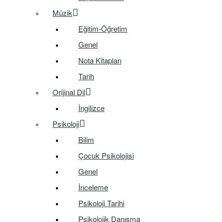
Müzik
Eğitim-Öğretim
Genel
Nota Kitapları
Tarih
Orijinal Dil
İngilizce
Psikoloji
Bilim
Çocuk Psikolojisi
Genel
İnceleme
Psikoloji Tarihi
Psikolojik Danışma