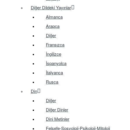
Diğer Dildeki Yayınlar
Almanca
Arapça
Diğer
Fransızca
İngilizce
İspanyolca
İtalyanca
Rusça
Din
Diğer
Diğer Dinler
Dini Metinler
Felsefe-Sosyoloji-Psikoloji-Mitoloji