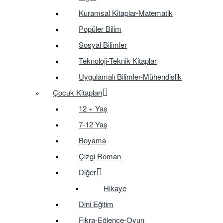
Kuramsal Kitaplar-Matematik
Popüler Bilim
Sosyal Bilimler
Teknoloji-Teknik Kitaplar
Uygulamalı Bilimler-Mühendislik
Çocuk Kitapları
12 + Yaş
7-12 Yaş
Boyama
Çizgi Roman
Diğer
Hikaye
Dini Eğitim
Fıkra-Eğlence-Oyun