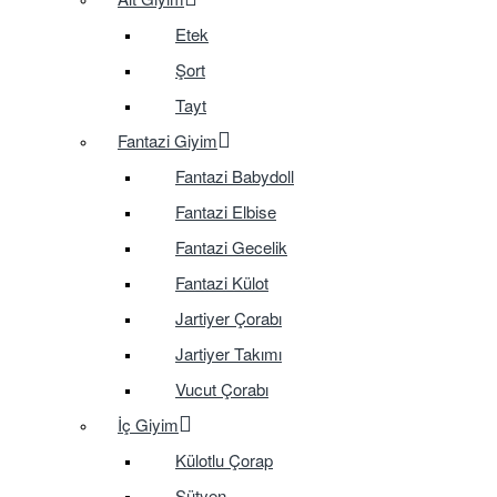
Etek
Şort
Tayt
Fantazi Giyim
Fantazi Babydoll
Fantazi Elbise
Fantazi Gecelik
Fantazi Külot
Jartiyer Çorabı
Jartiyer Takımı
Vucut Çorabı
İç Giyim
Külotlu Çorap
Sütyen