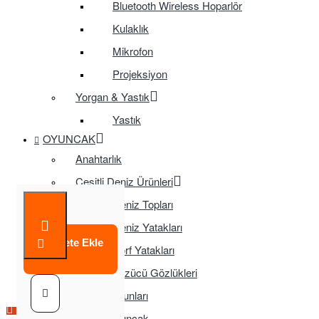
Bluetooth Wireless Hoparlör
Kulaklık
Mikrofon
Projeksiyon
Yorgan & Yastık
Yastık
OYUNCAK
Anahtarlık
Çeşitli Deniz Ürünleri
Deniz Topları
Deniz Yatakları
Sepete Ekle
Sörf Yatakları
Yüzücü Gözlükleri
Çocuk Oyunları
Çok Satılan Ürün
Çok Satılan Ürün
Eğitici Oyuncak