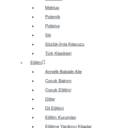
Mektup
Polemik
Polisiye
Şiir
Sözlük-İmla Kılavuzu
Türk Klasikleri
Eğitim
Annelik-Babalık-Aile
Çocuk Bakımı
Çocuk Eğitimi
Diğer
Dil Eğitimi
Eğitim Kurumları
Eğitime Yardımcı Kitaplar