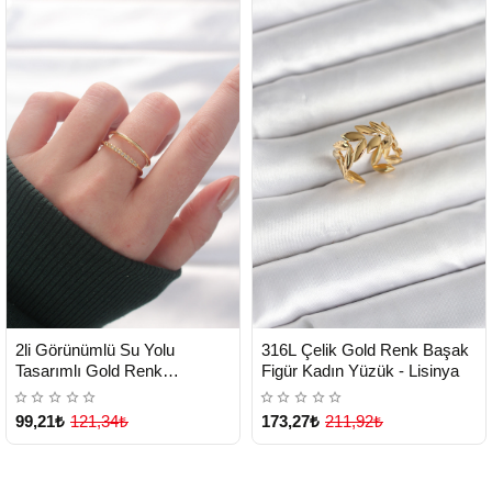
HIZLI
HIZLI
Yeni Ürün
Yeni Ürün
2li Görünümlü Su Yolu
316L Çelik Gold Renk Başak
TESLİMAT
TESLİMAT
Tasarımlı Gold Renk
Figür Kadın Yüzük - Lisinya
Ayarlanabilir Yüzük - Lisinya
99,21₺
121,34₺
173,27₺
211,92₺