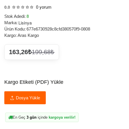
0 yorum
0.0
Stok Adedi:
8
Lisinya
Marka:
Ürün Kodu:
677e6730928c8cfd380570f9-0808
Kargo:
Aras Kargo
163,26₺
199,68₺
Kargo Etiketi (PDF) Yükle
Dosya Yükle
En Geç
3 gün
içinde
kargoya verilir!