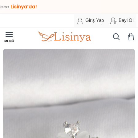
inya’da!
Giriş Yap
Bayi Ol