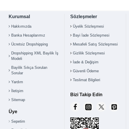
Kurumsal
Sözleşmeler
Hakkımızda
Üyelik Sözleşmesi
Banka Hesaplarımız
Bayi İade Sözleşmesi
Ücretsiz Dropshipping
Mesafeli Satış Sözleşmesi
Çok Satılan Ürün
Dropshipping XML Bayilik İş
Gizlilik Sözleşmesi
Modeli
İade & Değişim
Bayilik Sıkça Sorulan
Güvenli Ödeme
Sorular
Teslimat Bilgileri
Yardım
İletişim
Bizi Takip Edin
Sitemap
Üye
Sepetim