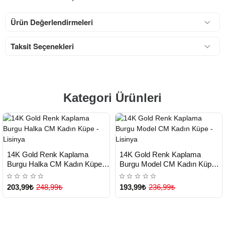
Ürün Değerlendirmeleri
Taksit Seçenekleri
Kategori Ürünleri
HIZLI
HIZLI
Yeni Ürün
Yeni Ürün
14K Gold Renk Kaplama
14K Gold Renk Kaplama
TESLİMAT
TESLİMAT
Burgu Halka CM Kadın Küpe -
Burgu Model CM Kadın Küpe -
Lisinya
Lisinya
203,99₺
248,99₺
193,99₺
236,99₺