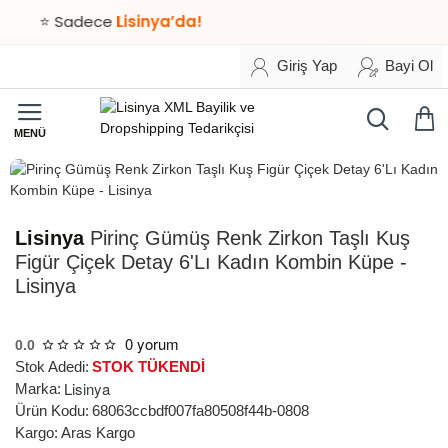
⭐ Sadece
Lisinya’da!
Giriş Yap
Bayi Ol
STOK TÜKENDİ
Lisinya
Pirinç Gümüş Renk Zirkon Taşlı Kuş
Figür Çiçek Detay 6'Lı Kadın Kombin Küpe -
Lisinya
0 yorum
0.0
Stok Adedi:
STOK TÜKENDİ
Lisinya
Marka:
Ürün Kodu:
68063ccbdf007fa80508f44b-0808
Kargo:
Aras Kargo