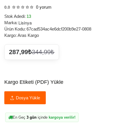
0 yorum
0.0
Stok Adedi:
13
Lisinya
Marka:
Ürün Kodu:
67cad534ac4e6dcf200b9e27-0808
Kargo:
Aras Kargo
287,99₺
344,99₺
Kargo Etiketi (PDF) Yükle
Dosya Yükle
En Geç
3 gün
içinde
kargoya verilir!