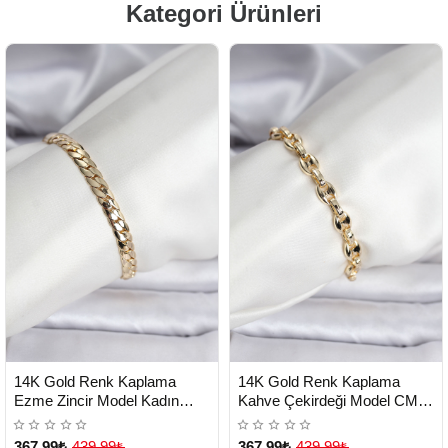
Kategori Ürünleri
HIZLI
HIZLI
Yeni Ürün
Yeni Ürün
14K Gold Renk Kaplama
14K Gold Renk Kaplama
TESLİMAT
TESLİMAT
Ezme Zincir Model Kadın
Kahve Çekirdeği Model CM
Bileklik - Lisinya
Kadın Bileklik - Lisinya
367,99₺
439,99₺
367,99₺
439,99₺