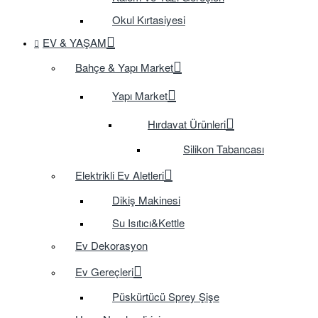
Okul Kırtasiyesi
EV & YAŞAM
Bahçe & Yapı Market
Yapı Market
Hırdavat Ürünleri
Silikon Tabancası
Elektrikli Ev Aletleri
Dikiş Makinesi
Su Isıtıcı&Kettle
Ev Dekorasyon
Ev Gereçleri
Püskürtücü Sprey Şişe