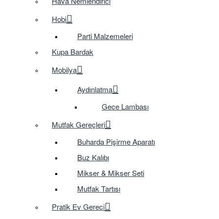
Hava Nemlendirici
Hobi
Parti Malzemeleri
Kupa Bardak
Mobilya
Aydınlatma
Gece Lambası
Mutfak Gereçleri
Buharda Pişirme Aparatı
Buz Kalıbı
Mikser & Mikser Seti
Mutfak Tartısı
Pratik Ev Gereci