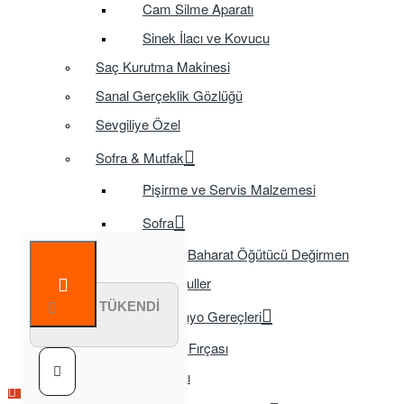
Cam Silme Aparatı
Sinek İlacı ve Kovucu
Saç Kurutma Makinesi
Sanal Gerçeklik Gözlüğü
Sevgiliye Özel
Sofra & Mutfak
Pişirme ve Servis Malzemesi
Sofra
Baharat Öğütücü Değirmen
Tasarruflu Ampuller
STOK TÜKENDİ
Temizlik ve Banyo Gereçleri
Tuvalet Fırçası
TV Aksesuarları
Çok Satılan Ürün