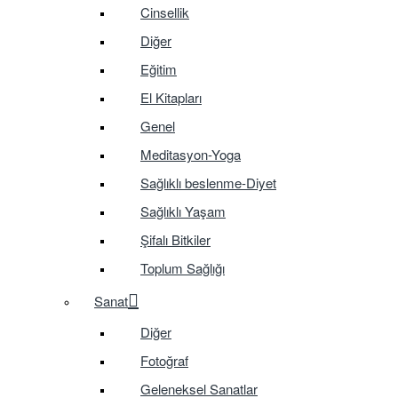
Cinsellik
Diğer
Eğitim
El Kitapları
Genel
Meditasyon-Yoga
Sağlıklı beslenme-Diyet
Sağlıklı Yaşam
Şifalı Bitkiler
Toplum Sağlığı
Sanat
Diğer
Fotoğraf
Geleneksel Sanatlar