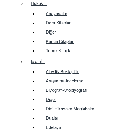
Hukuk
Anayasalar
Ders Kitapları
Diğer
Kanun Kitapları
Temel Kitaplar
İslam
Alevilik-Bektaşilik
Araştırma-Inceleme
Biyografi-Otobiyografi
Diğer
Dini Hikayeler-Menkıbeler
Dualar
Edebiyat