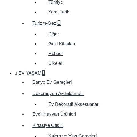
Türkiye
Yerel Tarih
Turizm-Gezi
Diğer
Gezi Kitapları
Rehber
Ülkeler
EV YAŞAM
Banyo Ev Gereçleri
Dekorasyon Aydınlatma
Ev Dekoratif Aksesuarlar
Evcil Hayvan Ürünleri
Kırtasiye Ofis
Kalem ve Yazı Gereçleri