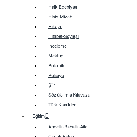
Halk Edebiyatı
Hiciv-Mizah
Hikaye
Hitabet-Söyleşi
İnceleme
Mektup
Polemik
Polisiye
Şiir
Sözlük-İmla Kılavuzu
Türk Klasikleri
Eğitim
Annelik-Babalık-Aile
Çocuk Bakımı