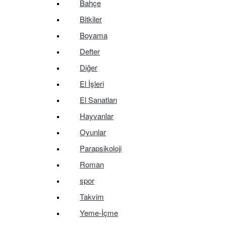
Bahçe
Bitkiler
Boyama
Defter
Diğer
El İşleri
El Sanatları
Hayvanlar
Oyunlar
Parapsikoloji
Roman
spor
Takvim
Yeme-İçme