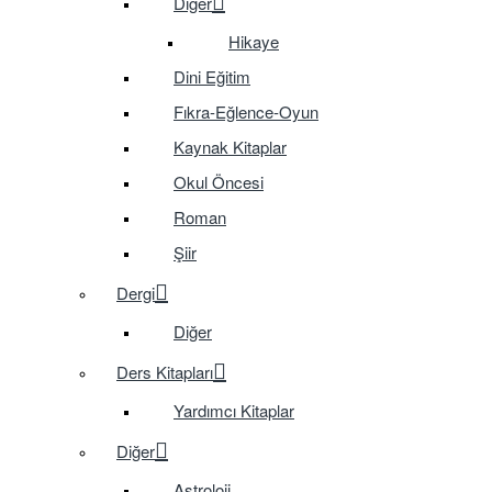
Diğer
Hikaye
Dini Eğitim
Fıkra-Eğlence-Oyun
Kaynak Kitaplar
Okul Öncesi
Roman
Şiir
Dergi
Diğer
Ders Kitapları
Yardımcı Kitaplar
Diğer
Astroloji