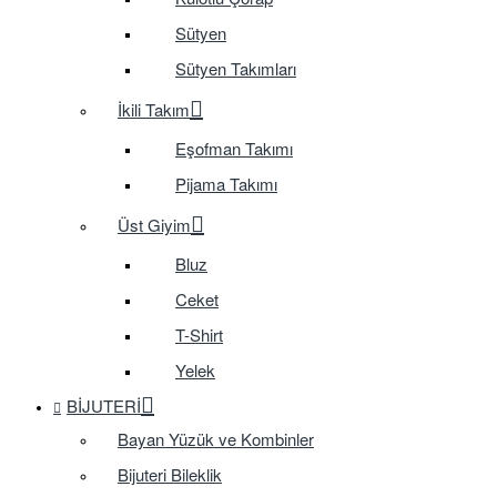
Sütyen
Sütyen Takımları
İkili Takım
Eşofman Takımı
Pijama Takımı
Üst Giyim
Bluz
Ceket
T-Shirt
Yelek
BIJUTERI
Bayan Yüzük ve Kombinler
Bijuteri Bileklik