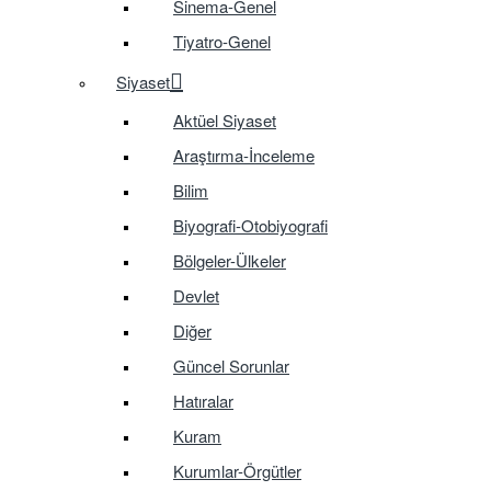
Sinema-Genel
Tiyatro-Genel
Siyaset
Aktüel Siyaset
Araştırma-İnceleme
Bilim
Biyografi-Otobiyografi
Bölgeler-Ülkeler
Devlet
Diğer
Güncel Sorunlar
Hatıralar
Kuram
Kurumlar-Örgütler