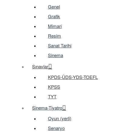
Genel
Grafik
Mimari
Resim
Sanat Tarihi
Sinema
Sınavlar
KPDS-ÜDS-YDS-TOEFL
KPSS
TYT
Sinema-Tiyatro
Oyun (yerli)
Senaryo