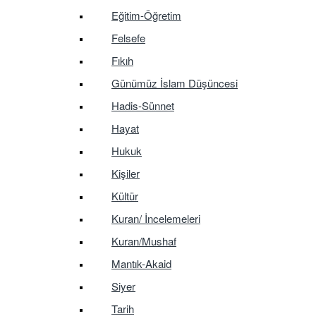
Eğitim-Öğretim
Felsefe
Fıkıh
Günümüz İslam Düşüncesi
Hadis-Sünnet
Hayat
Hukuk
Kişiler
Kültür
Kuran/ İncelemeleri
Kuran/Mushaf
Mantık-Akaid
Siyer
Tarih