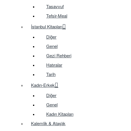
Tasavvuf
Tefsir-Meal
İstanbul Kitapları
Diğer
Genel
Gezi Rehberi
Hatıralar
Tarih
Kadın-Erkek
Diğer
Genel
Kadın Kitapları
Kalemlik & Ataşlık