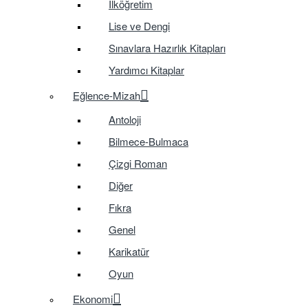
İlköğretim
Lise ve Dengi
Sınavlara Hazırlık Kitapları
Yardımcı Kitaplar
Eğlence-Mizah
Antoloji
Bilmece-Bulmaca
Çizgi Roman
Diğer
Fıkra
Genel
Karikatür
Oyun
Ekonomi