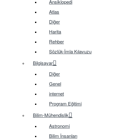
Ansiklopedi
Atlas
Diğer
Harita
Rehber
Sözlük-İmla Kılavuzu
Bilgisayar
Diğer
Genel
internet
Program Eğitimi
Bilim-Mühendislik
Astronomi
Bilim İnsanları