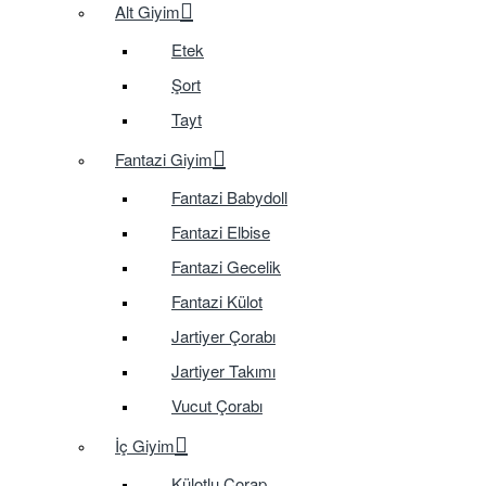
Alt Giyim
Etek
Şort
Tayt
Fantazi Giyim
Fantazi Babydoll
Fantazi Elbise
Fantazi Gecelik
Fantazi Külot
Jartiyer Çorabı
Jartiyer Takımı
Vucut Çorabı
İç Giyim
Külotlu Çorap