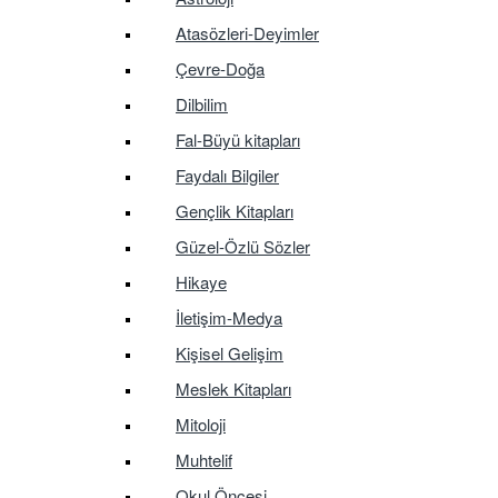
Atasözleri-Deyimler
Çevre-Doğa
Dilbilim
Fal-Büyü kitapları
Faydalı Bilgiler
Gençlik Kitapları
Güzel-Özlü Sözler
Hikaye
İletişim-Medya
Kişisel Gelişim
Meslek Kitapları
Mitoloji
Muhtelif
Okul Öncesi