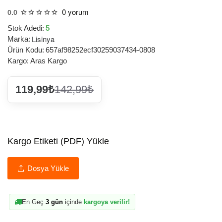
0 yorum
0.0
Stok Adedi:
5
Lisinya
Marka:
Ürün Kodu:
657af98252ecf30259037434-0808
Kargo:
Aras Kargo
119,99₺
142,99₺
Kargo Etiketi (PDF) Yükle
Dosya Yükle
En Geç
3 gün
içinde
kargoya verilir!