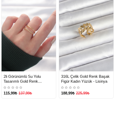
HIZLI
HIZLI
Yeni Ürün
Yeni Ürün
2li Görünümlü Su Yolu
316L Çelik Gold Renk Başak
TESLİMAT
TESLİMAT
Tasarımlı Gold Renk
Figür Kadın Yüzük - Lisinya
Ayarlanabilir Yüzük - Lisinya
115,99₺
137,99₺
188,99₺
225,99₺