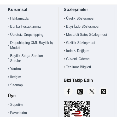
Kurumsal
Sözleşmeler
Hakkımızda
Üyelik Sözleşmesi
Banka Hesaplarımız
Bayi İade Sözleşmesi
Ücretsiz Dropshipping
Mesafeli Satış Sözleşmesi
Çok Satılan Ürün
Dropshipping XML Bayilik İş
Gizlilik Sözleşmesi
Modeli
İade & Değişim
Bayilik Sıkça Sorulan
Güvenli Ödeme
Sorular
Teslimat Bilgileri
Yardım
İletişim
Bizi Takip Edin
Sitemap
Üye
Sepetim
Favorilerim