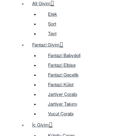
Alt Giyim
Etek
Şort
Tayt
Fantazi Giyim
Fantazi Babydoll
Fantazi Elbise
Fantazi Gecelik
Fantazi Külot
Jartiyer Çorabı
Jartiyer Takımı
Vucut Çorabı
İç Giyim
Külotlu Çorap