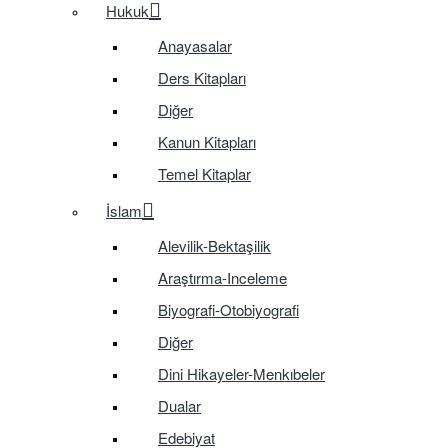
Hukuk
Anayasalar
Ders Kitapları
Diğer
Kanun Kitapları
Temel Kitaplar
İslam
Alevilik-Bektaşilik
Araştırma-Inceleme
Biyografi-Otobiyografi
Diğer
Dini Hikayeler-Menkıbeler
Dualar
Edebiyat