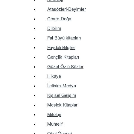
Atasözleri-Deyimler
Çevre-Doğa
Dilbilim
Fal-Büyü kitapları
Faydalı Bilgiler
Gençlik Kitapları
Güzel-Özlü Sözler
Hikaye
İletişim-Medya
Kişisel Gelişim
Meslek Kitapları
Mitoloji
Muhtelif
Okul Öncesi