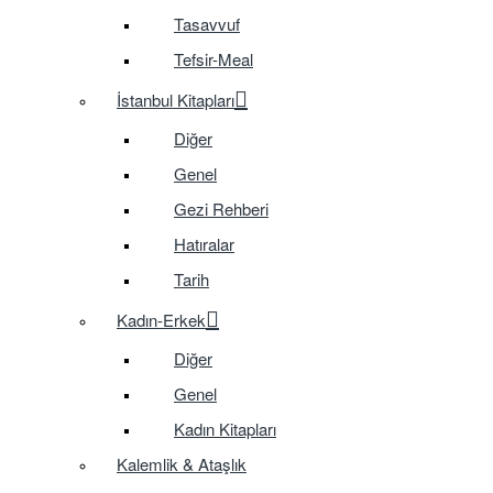
Tasavvuf
Tefsir-Meal
İstanbul Kitapları
Diğer
Genel
Gezi Rehberi
Hatıralar
Tarih
Kadın-Erkek
Diğer
Genel
Kadın Kitapları
Kalemlik & Ataşlık