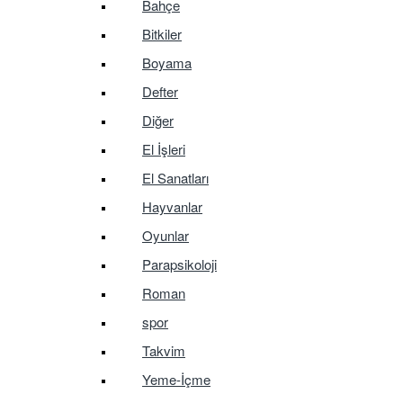
Bahçe
Bitkiler
Boyama
Defter
Diğer
El İşleri
El Sanatları
Hayvanlar
Oyunlar
Parapsikoloji
Roman
spor
Takvim
Yeme-İçme