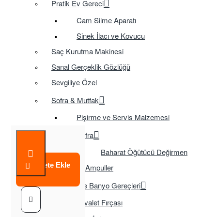
Pratik Ev Gereci
Cam Silme Aparatı
Sinek İlacı ve Kovucu
Saç Kurutma Makinesi
Sanal Gerçeklik Gözlüğü
Sevgiliye Özel
Sofra & Mutfak
Pişirme ve Servis Malzemesi
Sofra
Baharat Öğütücü Değirmen
Sepete Ekle
Tasarruflu Ampuller
Temizlik ve Banyo Gereçleri
Tuvalet Fırçası