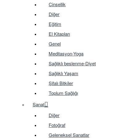
Cinsellik
Diğer
Eğitim
El Kitapları
Genel
Meditasyon-Yoga
Sağlıklı beslenme-Diyet
Sağlıklı Yaşam
Şifalı Bitkiler
Toplum Sağlığı
Sanat
Diğer
Fotoğraf
Geleneksel Sanatlar