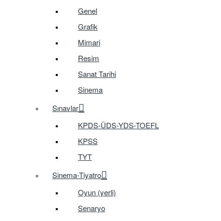
Genel
Grafik
Mimari
Resim
Sanat Tarihi
Sinema
Sınavlar
KPDS-ÜDS-YDS-TOEFL
KPSS
TYT
Sinema-Tiyatro
Oyun (yerli)
Senaryo