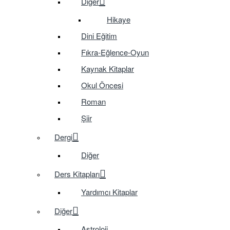
Diğer
Hikaye
Dini Eğitim
Fıkra-Eğlence-Oyun
Kaynak Kitaplar
Okul Öncesi
Roman
Şiir
Dergi
Diğer
Ders Kitapları
Yardımcı Kitaplar
Diğer
Astroloji