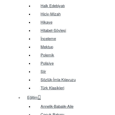
Halk Edebiyatı
Hiciv-Mizah
Hikaye
Hitabet-Söyleşi
İnceleme
Mektup
Polemik
Polisiye
Şiir
Sözlük-İmla Kılavuzu
Türk Klasikleri
Eğitim
Annelik-Babalık-Aile
Çocuk Bakımı