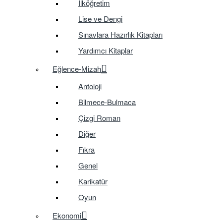
İlköğretim
Lise ve Dengi
Sınavlara Hazırlık Kitapları
Yardımcı Kitaplar
Eğlence-Mizah
Antoloji
Bilmece-Bulmaca
Çizgi Roman
Diğer
Fıkra
Genel
Karikatür
Oyun
Ekonomi