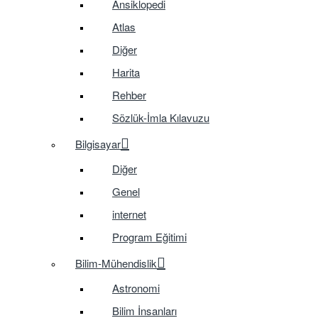
Ansiklopedi
Atlas
Diğer
Harita
Rehber
Sözlük-İmla Kılavuzu
Bilgisayar
Diğer
Genel
internet
Program Eğitimi
Bilim-Mühendislik
Astronomi
Bilim İnsanları