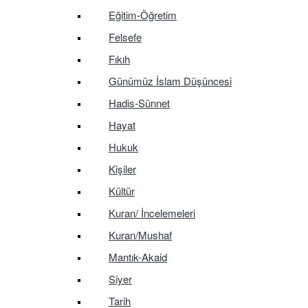
Eğitim-Öğretim
Felsefe
Fıkıh
Günümüz İslam Düşüncesi
Hadis-Sünnet
Hayat
Hukuk
Kişiler
Kültür
Kuran/ İncelemeleri
Kuran/Mushaf
Mantık-Akaid
Siyer
Tarih