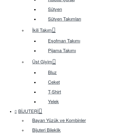
Sütyen
Sütyen Takımları
İkili Takım
Eşofman Takımı
Pijama Takımı
Üst Giyim
Bluz
Ceket
T-Shirt
Yelek
BIJUTERI
Bayan Yüzük ve Kombinler
Bijuteri Bileklik