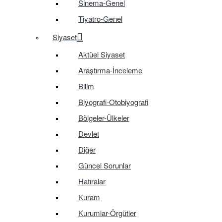
Sinema-Genel
Tiyatro-Genel
Siyaset
Aktüel Siyaset
Araştırma-İnceleme
Bilim
Biyografi-Otobiyografi
Bölgeler-Ülkeler
Devlet
Diğer
Güncel Sorunlar
Hatıralar
Kuram
Kurumlar-Örgütler