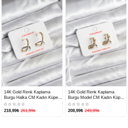
HIZLI
HIZLI
Yeni Ürün
Yeni Ürün
14K Gold Renk Kaplama
14K Gold Renk Kaplama
TESLİMAT
TESLİMAT
Burgu Halka CM Kadın Küpe -
Burgu Model CM Kadın Küpe -
Lisinya
Lisinya
218,99₺
261,99₺
208,99₺
249,99₺