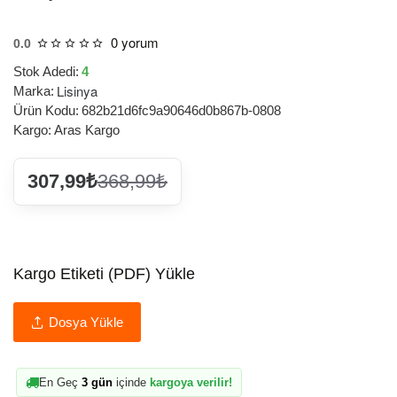
0 yorum
0.0
Stok Adedi:
4
Lisinya
Marka:
Ürün Kodu:
682b21d6fc9a90646d0b867b-0808
Kargo:
Aras Kargo
307,99₺
368,99₺
Kargo Etiketi (PDF) Yükle
Dosya Yükle
En Geç
3 gün
içinde
kargoya verilir!