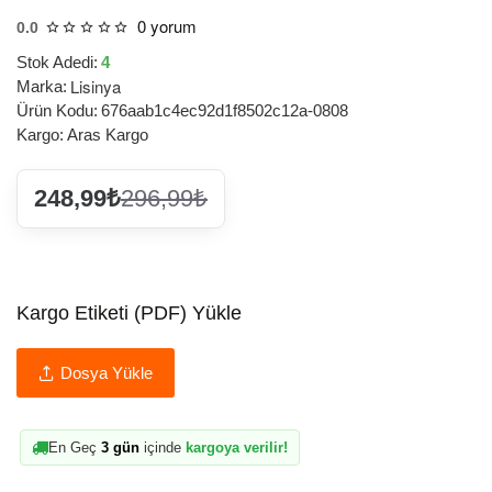
0 yorum
0.0
Stok Adedi:
4
Lisinya
Marka:
Ürün Kodu:
676aab1c4ec92d1f8502c12a-0808
Kargo:
Aras Kargo
248,99₺
296,99₺
Kargo Etiketi (PDF) Yükle
Dosya Yükle
En Geç
3 gün
içinde
kargoya verilir!