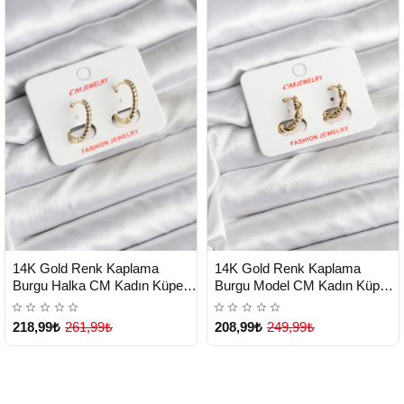
HIZLI
HIZLI
Yeni Ürün
Yeni Ürün
14K Gold Renk Kaplama
14K Gold Renk Kaplama
TESLİMAT
TESLİMAT
Burgu Halka CM Kadın Küpe -
Burgu Model CM Kadın Küpe -
Lisinya
Lisinya
218,99₺
261,99₺
208,99₺
249,99₺