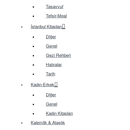
Tasavvuf
Tefsir-Meal
İstanbul Kitapları
Diğer
Genel
Gezi Rehberi
Hatıralar
Tarih
Kadın-Erkek
Diğer
Genel
Kadın Kitapları
Kalemlik & Ataşlık