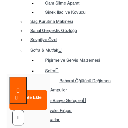
Cam Silme Aparatı
Sinek İlacı ve Kovucu
Saç Kurutma Makinesi
Sanal Gerçeklik Gözlüğü
Sevgiliye Özel
Sofra & Mutfak
Pişirme ve Servis Malzemesi
Sofra
Baharat Öğütücü Değirmen
Tasarruflu Ampuller
Sepete Ekle
Temizlik ve Banyo Gereçleri
Tuvalet Fırçası
TV Aksesuarları