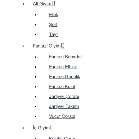
Alt Giyim
Etek
Şort
Tayt
Fantazi Giyim
Fantazi Babydoll
Fantazi Elbise
Fantazi Gecelik
Fantazi Külot
Jartiyer Çorabı
Jartiyer Takımı
Vucut Çorabı
İç Giyim
Külotlu Çorap