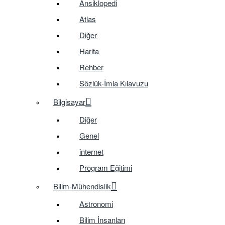
Ansiklopedi
Atlas
Diğer
Harita
Rehber
Sözlük-İmla Kılavuzu
Bilgisayar
Diğer
Genel
internet
Program Eğitimi
Bilim-Mühendislik
Astronomi
Bilim İnsanları