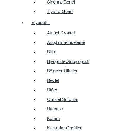
Sinema-Genel
Tiyatro-Genel
Siyaset
Aktüel Siyaset
Araştırma-İnceleme
Bilim
Biyografi-Otobiyografi
Bölgeler-Ülkeler
Devlet
Diğer
Güncel Sorunlar
Hatıralar
Kuram
Kurumlar-Örgütler