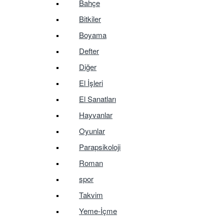
Bahçe
Bitkiler
Boyama
Defter
Diğer
El İşleri
El Sanatları
Hayvanlar
Oyunlar
Parapsikoloji
Roman
spor
Takvim
Yeme-İçme