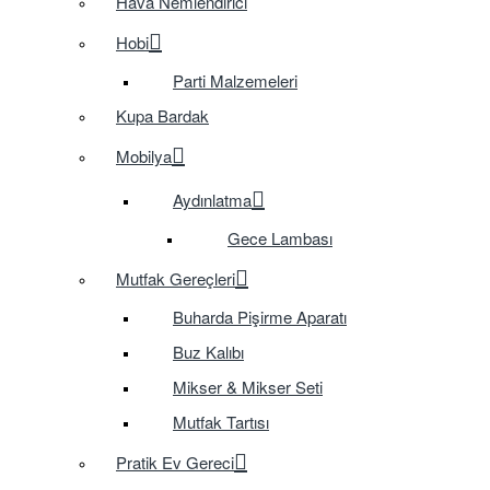
Hava Nemlendirici
Hobi
Parti Malzemeleri
Kupa Bardak
Mobilya
Aydınlatma
Gece Lambası
Mutfak Gereçleri
Buharda Pişirme Aparatı
Buz Kalıbı
Mikser & Mikser Seti
Mutfak Tartısı
Pratik Ev Gereci