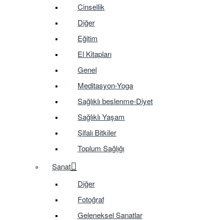
Cinsellik
Diğer
Eğitim
El Kitapları
Genel
Meditasyon-Yoga
Sağlıklı beslenme-Diyet
Sağlıklı Yaşam
Şifalı Bitkiler
Toplum Sağlığı
Sanat
Diğer
Fotoğraf
Geleneksel Sanatlar