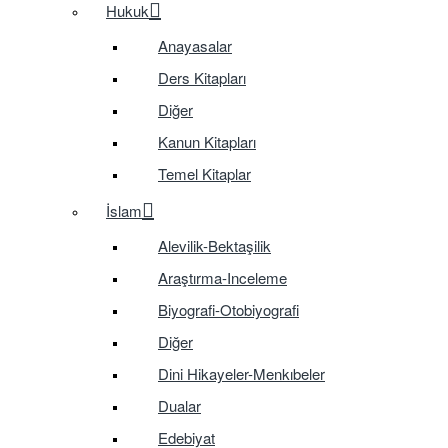
Hukuk
Anayasalar
Ders Kitapları
Diğer
Kanun Kitapları
Temel Kitaplar
İslam
Alevilik-Bektaşilik
Araştırma-Inceleme
Biyografi-Otobiyografi
Diğer
Dini Hikayeler-Menkıbeler
Dualar
Edebiyat