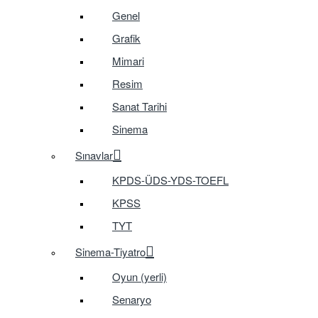
Genel
Grafik
Mimari
Resim
Sanat Tarihi
Sinema
Sınavlar
KPDS-ÜDS-YDS-TOEFL
KPSS
TYT
Sinema-Tiyatro
Oyun (yerli)
Senaryo