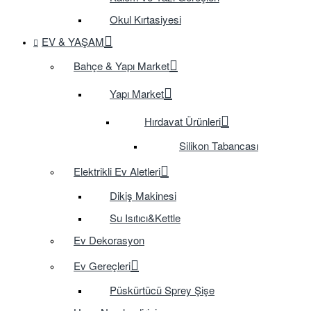
Okul Kırtasiyesi
EV & YAŞAM
Bahçe & Yapı Market
Yapı Market
Hırdavat Ürünleri
Silikon Tabancası
Elektrikli Ev Aletleri
Dikiş Makinesi
Su Isıtıcı&Kettle
Ev Dekorasyon
Ev Gereçleri
Püskürtücü Sprey Şişe