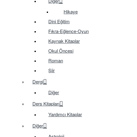
Diğer
Hikaye
Dini Eğitim
Fıkra-Eğlence-Oyun
Kaynak Kitaplar
Okul Öncesi
Roman
Şiir
Dergi
Diğer
Ders Kitapları
Yardımcı Kitaplar
Diğer
Astroloji