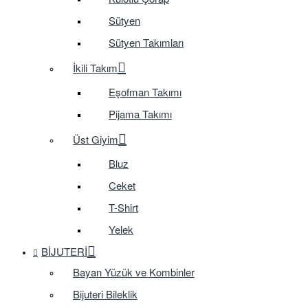
Sütyen
Sütyen Takımları
İkili Takım
Eşofman Takımı
Pijama Takımı
Üst Giyim
Bluz
Ceket
T-Shirt
Yelek
BIJUTERI
Bayan Yüzük ve Kombinler
Bijuteri Bileklik