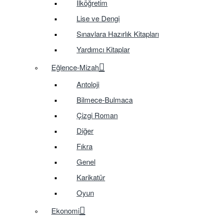
İlköğretim
Lise ve Dengi
Sınavlara Hazırlık Kitapları
Yardımcı Kitaplar
Eğlence-Mizah
Antoloji
Bilmece-Bulmaca
Çizgi Roman
Diğer
Fıkra
Genel
Karikatür
Oyun
Ekonomi