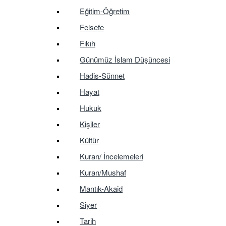
Eğitim-Öğretim
Felsefe
Fıkıh
Günümüz İslam Düşüncesi
Hadis-Sünnet
Hayat
Hukuk
Kişiler
Kültür
Kuran/ İncelemeleri
Kuran/Mushaf
Mantık-Akaid
Siyer
Tarih