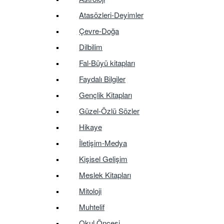
Atasözleri-Deyimler
Çevre-Doğa
Dilbilim
Fal-Büyü kitapları
Faydalı Bilgiler
Gençlik Kitapları
Güzel-Özlü Sözler
Hikaye
İletişim-Medya
Kişisel Gelişim
Meslek Kitapları
Mitoloji
Muhtelif
Okul Öncesi