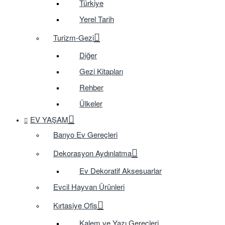
Türkiye
Yerel Tarih
Turizm-Gezi
Diğer
Gezi Kitapları
Rehber
Ülkeler
EV YAŞAM
Banyo Ev Gereçleri
Dekorasyon Aydınlatma
Ev Dekoratif Aksesuarlar
Evcil Hayvan Ürünleri
Kırtasiye Ofis
Kalem ve Yazı Gereçleri