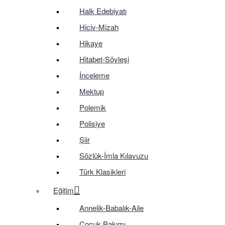
Halk Edebiyatı
Hiciv-Mizah
Hikaye
Hitabet-Söyleşi
İnceleme
Mektup
Polemik
Polisiye
Şiir
Sözlük-İmla Kılavuzu
Türk Klasikleri
Eğitim
Annelik-Babalık-Aile
Çocuk Bakımı