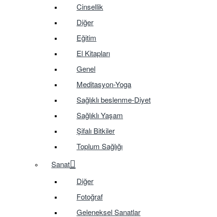
Cinsellik
Diğer
Eğitim
El Kitapları
Genel
Meditasyon-Yoga
Sağlıklı beslenme-Diyet
Sağlıklı Yaşam
Şifalı Bitkiler
Toplum Sağlığı
Sanat
Diğer
Fotoğraf
Geleneksel Sanatlar