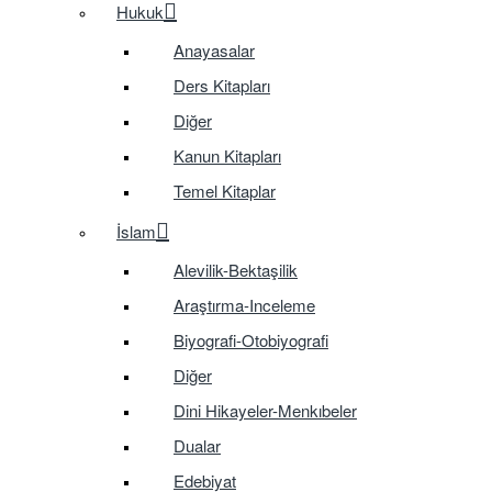
Hukuk
Anayasalar
Ders Kitapları
Diğer
Kanun Kitapları
Temel Kitaplar
İslam
Alevilik-Bektaşilik
Araştırma-Inceleme
Biyografi-Otobiyografi
Diğer
Dini Hikayeler-Menkıbeler
Dualar
Edebiyat