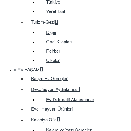
Türkiye
Yerel Tarih
Turizm-Gezi
Diğer
Gezi Kitapları
Rehber
Ülkeler
EV YAŞAM
Banyo Ev Gereçleri
Dekorasyon Aydınlatma
Ev Dekoratif Aksesuarlar
Evcil Hayvan Ürünleri
Kırtasiye Ofis
Kalem ve Yazı Gereçleri