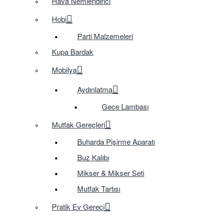
Hava Nemlendirici
Hobi
Parti Malzemeleri
Kupa Bardak
Mobilya
Aydınlatma
Gece Lambası
Mutfak Gereçleri
Buharda Pişirme Aparatı
Buz Kalıbı
Mikser & Mikser Seti
Mutfak Tartısı
Pratik Ev Gereci