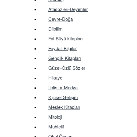
Atasözleri-Deyimler
Çevre-Doğa
Dilbilim
Fal-Büyü kitapları
Faydalı Bilgiler
Gençlik Kitapları
Güzel-Özlü Sözler
Hikaye
İletişim-Medya
Kişisel Gelişim
Meslek Kitapları
Mitoloji
Muhtelif
Okul Öncesi