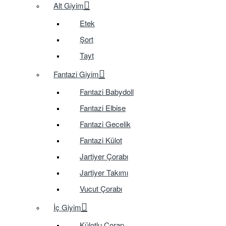
Alt Giyim
Etek
Şort
Tayt
Fantazi Giyim
Fantazi Babydoll
Fantazi Elbise
Fantazi Gecelik
Fantazi Külot
Jartiyer Çorabı
Jartiyer Takımı
Vucut Çorabı
İç Giyim
Külotlu Çorap