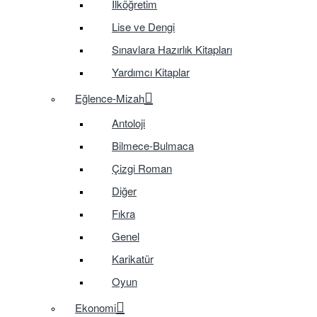
İlköğretim
Lise ve Dengi
Sınavlara Hazırlık Kitapları
Yardımcı Kitaplar
Eğlence-Mizah
Antoloji
Bilmece-Bulmaca
Çizgi Roman
Diğer
Fıkra
Genel
Karikatür
Oyun
Ekonomi