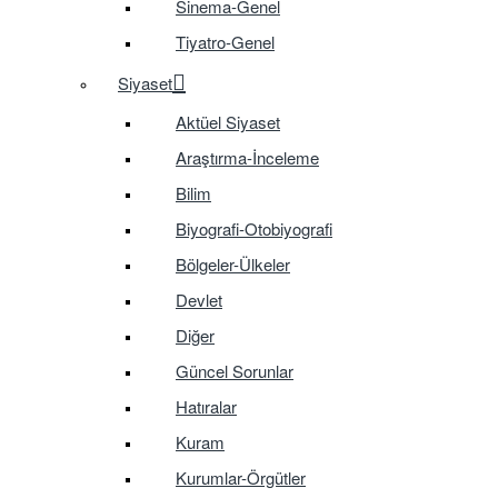
Sinema-Genel
Tiyatro-Genel
Siyaset
Aktüel Siyaset
Araştırma-İnceleme
Bilim
Biyografi-Otobiyografi
Bölgeler-Ülkeler
Devlet
Diğer
Güncel Sorunlar
Hatıralar
Kuram
Kurumlar-Örgütler