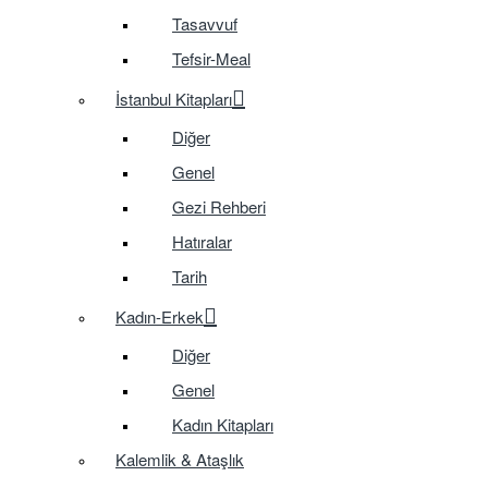
Tasavvuf
Tefsir-Meal
İstanbul Kitapları
Diğer
Genel
Gezi Rehberi
Hatıralar
Tarih
Kadın-Erkek
Diğer
Genel
Kadın Kitapları
Kalemlik & Ataşlık