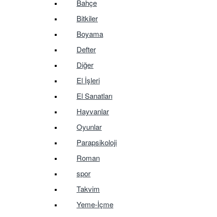
Bahçe
Bitkiler
Boyama
Defter
Diğer
El İşleri
El Sanatları
Hayvanlar
Oyunlar
Parapsikoloji
Roman
spor
Takvim
Yeme-İçme