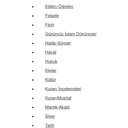
Eğitim-Öğretim
Felsefe
Fıkıh
Günümüz İslam Düşüncesi
Hadis-Sünnet
Hayat
Hukuk
Kişiler
Kültür
Kuran/ İncelemeleri
Kuran/Mushaf
Mantık-Akaid
Siyer
Tarih