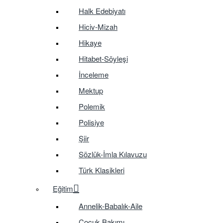
Halk Edebiyatı
Hiciv-Mizah
Hikaye
Hitabet-Söyleşi
İnceleme
Mektup
Polemik
Polisiye
Şiir
Sözlük-İmla Kılavuzu
Türk Klasikleri
Eğitim
Annelik-Babalık-Aile
Çocuk Bakımı