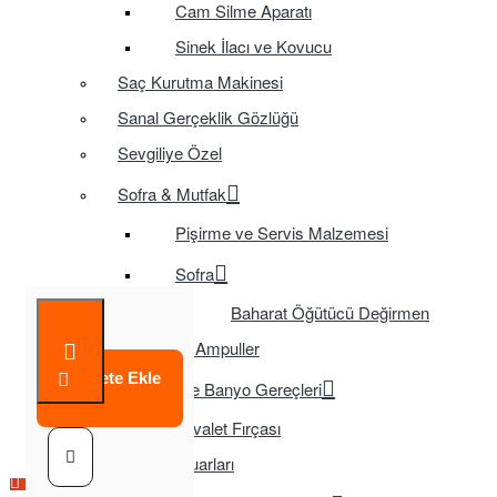
Cam Silme Aparatı
Sinek İlacı ve Kovucu
Saç Kurutma Makinesi
Sanal Gerçeklik Gözlüğü
Sevgiliye Özel
Sofra & Mutfak
Pişirme ve Servis Malzemesi
Sofra
Baharat Öğütücü Değirmen
Tasarruflu Ampuller
Sepete Ekle
Temizlik ve Banyo Gereçleri
Tuvalet Fırçası
TV Aksesuarları
Çok Satılan Ürün
Çok Satılan Ürün