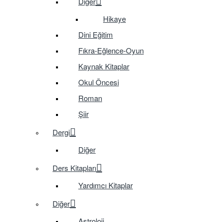
Diğer
Hikaye
Dini Eğitim
Fıkra-Eğlence-Oyun
Kaynak Kitaplar
Okul Öncesi
Roman
Şiir
Dergi
Diğer
Ders Kitapları
Yardımcı Kitaplar
Diğer
Astroloji