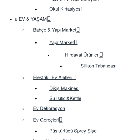
Okul Kırtasiyesi
EV & YAŞAM
Bahçe & Yapı Market
Yapı Market
Hırdavat Ürünleri
Silikon Tabancası
Elektrikli Ev Aletleri
Dikiş Makinesi
Su Isıtıcı&Kettle
Ev Dekorasyon
Ev Gereçleri
Püskürtücü Sprey Şişe