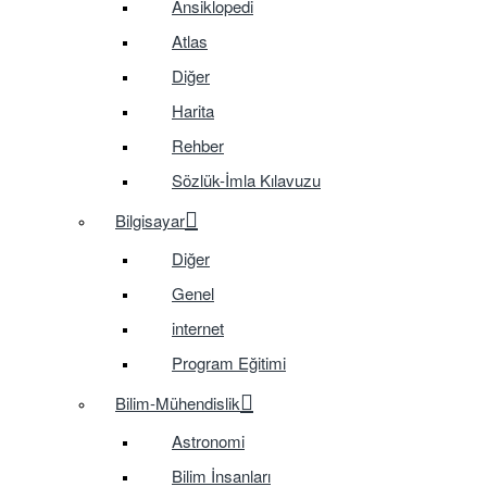
Ansiklopedi
Atlas
Diğer
Harita
Rehber
Sözlük-İmla Kılavuzu
Bilgisayar
Diğer
Genel
internet
Program Eğitimi
Bilim-Mühendislik
Astronomi
Bilim İnsanları