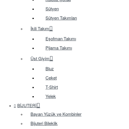
Sütyen
Sütyen Takımları
İkili Takım
Eşofman Takımı
Pijama Takımı
Üst Giyim
Bluz
Ceket
T-Shirt
Yelek
BIJUTERI
Bayan Yüzük ve Kombinler
Bijuteri Bileklik