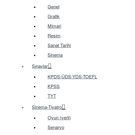
Genel
Grafik
Mimari
Resim
Sanat Tarihi
Sinema
Sınavlar
KPDS-ÜDS-YDS-TOEFL
KPSS
TYT
Sinema-Tiyatro
Oyun (yerli)
Senaryo