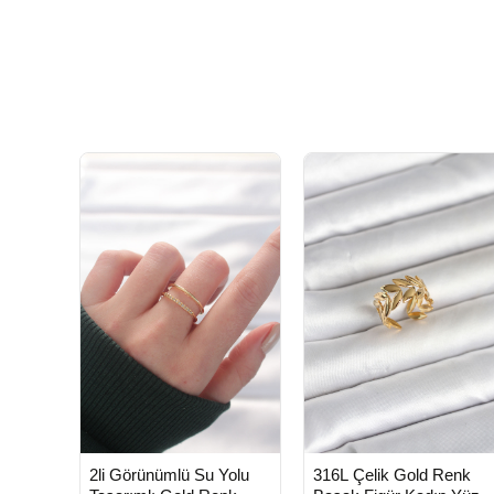
HIZLI
HIZLI
Yeni Ürün
Yeni Ürü
2li Görünümlü Su Yolu
316L Çelik Gold Renk
TESLİMAT
TESLİMAT