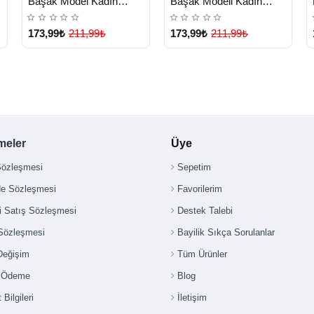
k
Başak Model Kadın
Başak Modeli Kadın
Yüzük - Lisinya
Yüzük - Lisinya
173,99₺
211,99₺
173,99₺
211,99₺
meler
Üye
Sözleşmesi
Sepetim
de Sözleşmesi
Favorilerim
i Satış Sözleşmesi
Destek Talebi
 Sözleşmesi
Bayilik Sıkça Sorulanlar
Değişim
Tüm Ürünler
i Ödeme
Blog
 Bilgileri
İletişim