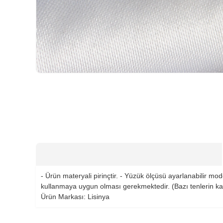
HIZLI
TESLİMAT
- Ürün materyali pirinçtir. - Yüzük ölçüsü ayarlanabilir mo
kullanmaya uygun olması gerekmektedir. (Bazı tenlerin kar
Ürün Markası: Lisinya