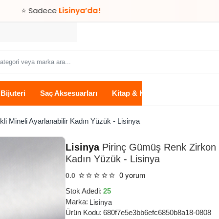
ece
Lisinya’da!
Bijuteri
Saç Aksesuarları
Kitap & Kırtasiye
Ev Yaşam
i Mineli Ayarlanabilir Kadın Yüzük - Lisinya
Lisinya
Pirinç Gümüş Renk Zirkon Ta
Kadın Yüzük - Lisinya
0 yorum
0.0
Stok Adedi:
25
Lisinya
Marka:
Ürün Kodu:
680f7e5e3bb6efc6850b8a18-0808