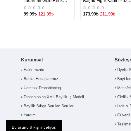
Tasarımlı Gold Renk
Başak Figür Kadın Yüzü
Ayarlanabilir Yüzük -
- Lisinya
Lisinya
99,99₺
121,99₺
173,99₺
211,99₺
Kurumsal
Sözleş
Çok Satılan Ürün
Hakkımızda
Üyelik 
Banka Hesaplarımız
Bayi İa
Ücretsiz Dropshipping
Mesafel
Dropshipping XML Bayilik İş Modeli
Gizlilik
Bayilik Sıkça Sorulan Sorular
İade & 
Yardım
Güvenl
İletişim
Teslimat
Bu ürünü 9 kişi inceliyor.