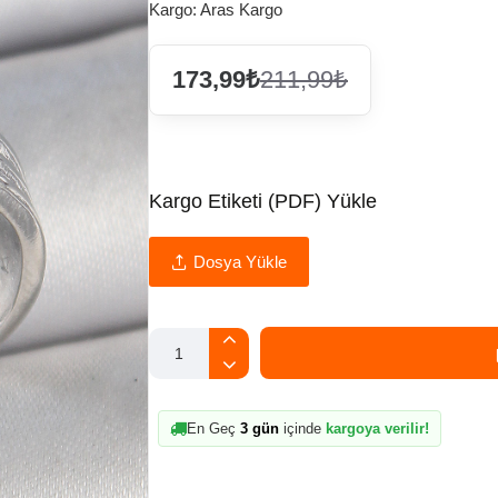
Kargo:
Aras Kargo
173,99₺
211,99₺
Kargo Etiketi (PDF) Yükle
Dosya Yükle
En Geç
3 gün
içinde
kargoya verilir!