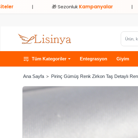
|
🎁 Sezonluk
Kampanyalar
|
⭐ Sad
Ürün,
kategori
veya
Tüm Kategoriler
Entegrasyon
Giyim
marka
ara...
Pirinç Gümüş Renk Zirkon Taş Detaylı Renkl
home