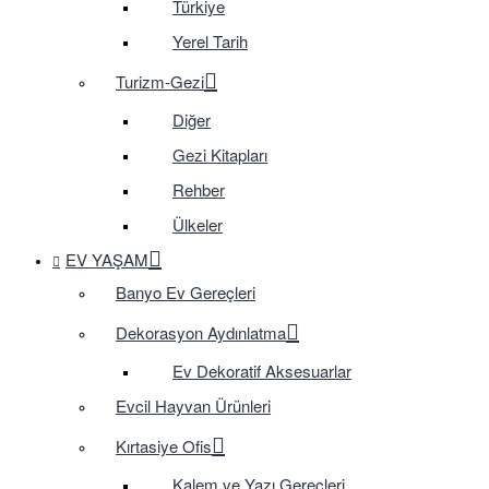
Türkiye
Yerel Tarih
Turizm-Gezi
Diğer
Gezi Kitapları
Rehber
Ülkeler
EV YAŞAM
Banyo Ev Gereçleri
Dekorasyon Aydınlatma
Ev Dekoratif Aksesuarlar
Evcil Hayvan Ürünleri
Kırtasiye Ofis
Kalem ve Yazı Gereçleri