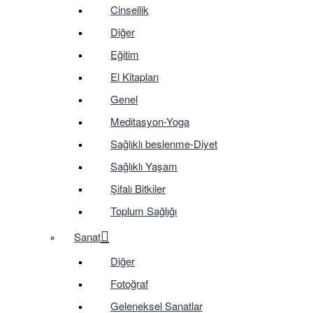
Cinsellik
Diğer
Eğitim
El Kitapları
Genel
Meditasyon-Yoga
Sağlıklı beslenme-Diyet
Sağlıklı Yaşam
Şifalı Bitkiler
Toplum Sağlığı
Sanat
Diğer
Fotoğraf
Geleneksel Sanatlar