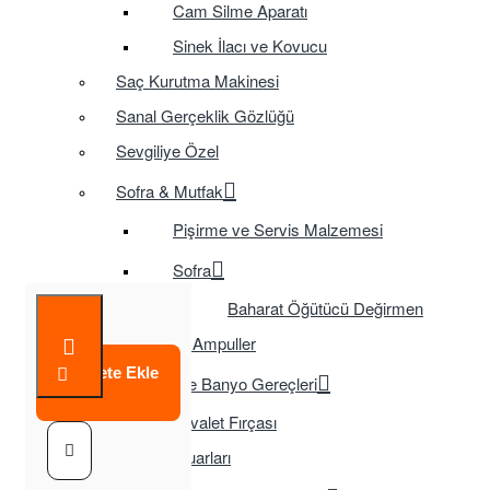
Cam Silme Aparatı
Sinek İlacı ve Kovucu
Saç Kurutma Makinesi
Sanal Gerçeklik Gözlüğü
Sevgiliye Özel
Sofra & Mutfak
Pişirme ve Servis Malzemesi
Sofra
Baharat Öğütücü Değirmen
Tasarruflu Ampuller
Sepete Ekle
Temizlik ve Banyo Gereçleri
Tuvalet Fırçası
TV Aksesuarları