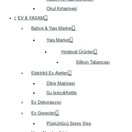
Okul Kırtasiyesi
EV & YAŞAM
Bahçe & Yapı Market
Yapı Market
Hırdavat Ürünleri
Silikon Tabancası
Elektrikli Ev Aletleri
Dikiş Makinesi
Su Isıtıcı&Kettle
Ev Dekorasyon
Ev Gereçleri
Püskürtücü Sprey Şişe