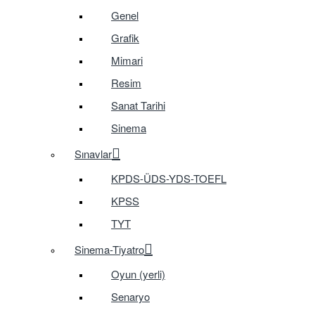
Genel
Grafik
Mimari
Resim
Sanat Tarihi
Sinema
Sınavlar
KPDS-ÜDS-YDS-TOEFL
KPSS
TYT
Sinema-Tiyatro
Oyun (yerli)
Senaryo