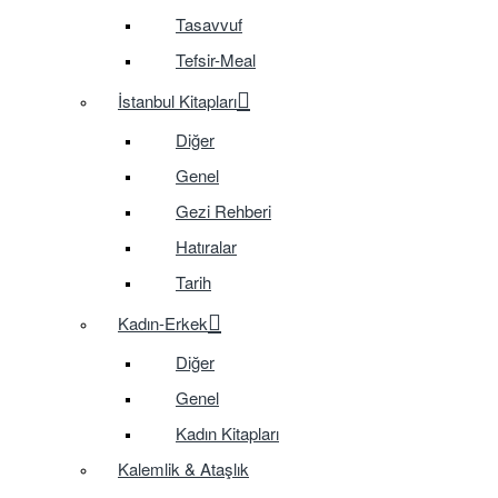
Tasavvuf
Tefsir-Meal
İstanbul Kitapları
Diğer
Genel
Gezi Rehberi
Hatıralar
Tarih
Kadın-Erkek
Diğer
Genel
Kadın Kitapları
Kalemlik & Ataşlık