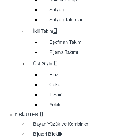
Sütyen
Sütyen Takımları
İkili Takım
Eşofman Takımı
Pijama Takımı
Üst Giyim
Bluz
Ceket
T-Shirt
Yelek
BIJUTERI
Bayan Yüzük ve Kombinler
Bijuteri Bileklik