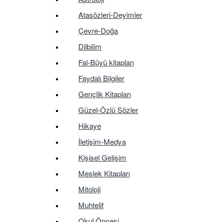
Atasözleri-Deyimler
Çevre-Doğa
Dilbilim
Fal-Büyü kitapları
Faydalı Bilgiler
Gençlik Kitapları
Güzel-Özlü Sözler
Hikaye
İletişim-Medya
Kişisel Gelişim
Meslek Kitapları
Mitoloji
Muhtelif
Okul Öncesi