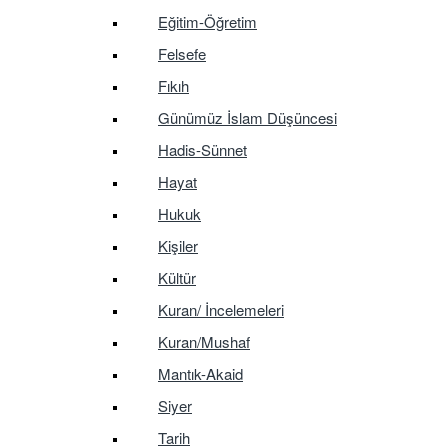
Eğitim-Öğretim
Felsefe
Fıkıh
Günümüz İslam Düşüncesi
Hadis-Sünnet
Hayat
Hukuk
Kişiler
Kültür
Kuran/ İncelemeleri
Kuran/Mushaf
Mantık-Akaid
Siyer
Tarih