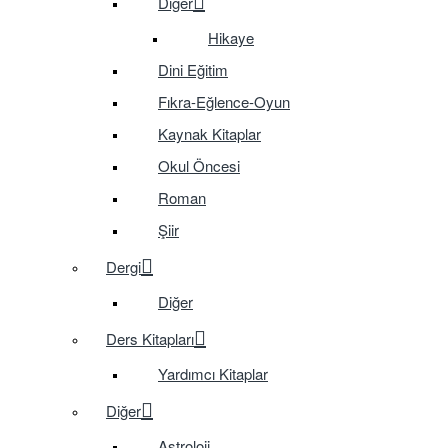
Diğer
Hikaye
Dini Eğitim
Fıkra-Eğlence-Oyun
Kaynak Kitaplar
Okul Öncesi
Roman
Şiir
Dergi
Diğer
Ders Kitapları
Yardımcı Kitaplar
Diğer
Astroloji