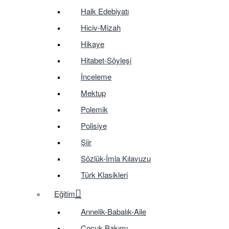
Halk Edebiyatı
Hiciv-Mizah
Hikaye
Hitabet-Söyleşi
İnceleme
Mektup
Polemik
Polisiye
Şiir
Sözlük-İmla Kılavuzu
Türk Klasikleri
Eğitim
Annelik-Babalık-Aile
Çocuk Bakımı