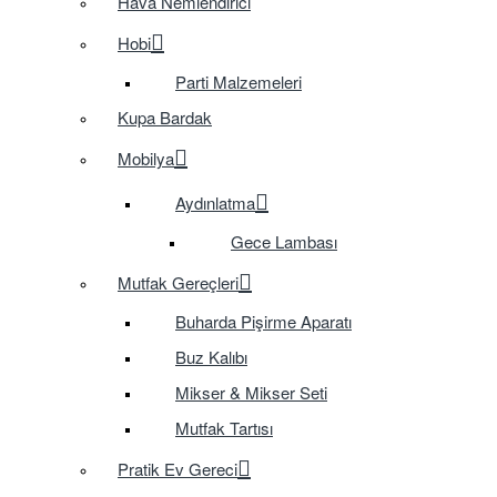
Hava Nemlendirici
Hobi
Parti Malzemeleri
Kupa Bardak
Mobilya
Aydınlatma
Gece Lambası
Mutfak Gereçleri
Buharda Pişirme Aparatı
Buz Kalıbı
Mikser & Mikser Seti
Mutfak Tartısı
Pratik Ev Gereci