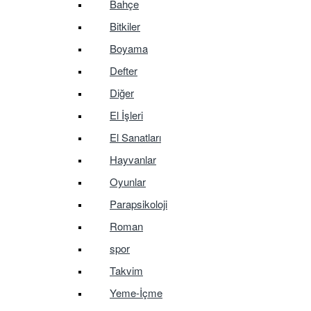
Bahçe
Bitkiler
Boyama
Defter
Diğer
El İşleri
El Sanatları
Hayvanlar
Oyunlar
Parapsikoloji
Roman
spor
Takvim
Yeme-İçme