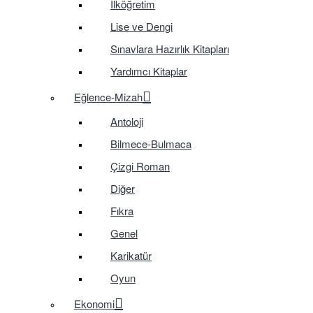
İlköğretim
Lise ve Dengi
Sınavlara Hazırlık Kitapları
Yardımcı Kitaplar
Eğlence-Mizah
Antoloji
Bilmece-Bulmaca
Çizgi Roman
Diğer
Fıkra
Genel
Karikatür
Oyun
Ekonomi