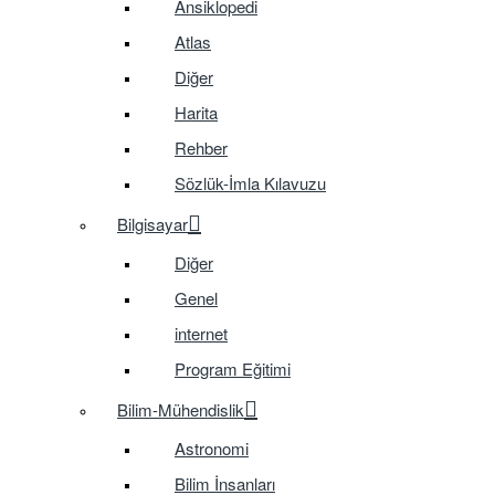
Ansiklopedi
Atlas
Diğer
Harita
Rehber
Sözlük-İmla Kılavuzu
Bilgisayar
Diğer
Genel
internet
Program Eğitimi
Bilim-Mühendislik
Astronomi
Bilim İnsanları