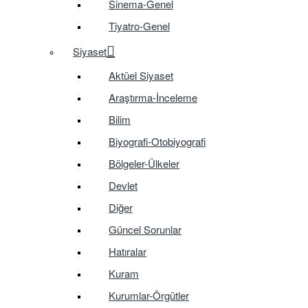
Sinema-Genel
Tiyatro-Genel
Siyaset
Aktüel Siyaset
Araştırma-İnceleme
Bilim
Biyografi-Otobiyografi
Bölgeler-Ülkeler
Devlet
Diğer
Güncel Sorunlar
Hatıralar
Kuram
Kurumlar-Örgütler