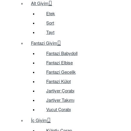
Alt Giyim
Etek
Şort
Tayt
Fantazi Giyim
Fantazi Babydoll
Fantazi Elbise
Fantazi Gecelik
Fantazi Külot
Jartiyer Çorabı
Jartiyer Takımı
Vucut Çorabı
İç Giyim
Külotlu Çorap