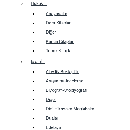
Hukuk
Anayasalar
Ders Kitapları
Diğer
Kanun Kitapları
Temel Kitaplar
İslam
Alevilik-Bektaşilik
Araştırma-Inceleme
Biyografi-Otobiyografi
Diğer
Dini Hikayeler-Menkıbeler
Dualar
Edebiyat