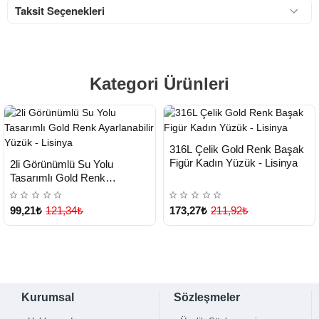
Taksit Seçenekleri
Kategori Ürünleri
HIZLI
Yeni Ürün
316L Çelik Gold Renk Başak
TESLİMAT
HIZLI
Yeni Ürün
Figür Kadın Yüzük - Lisinya
2li Görünümlü Su Yolu
TESLİMAT
Tasarımlı Gold Renk
Çok Satılan Ürün
Ayarlanabilir Yüzük - Lisinya
99,21₺
121,34₺
173,27₺
211,92₺
Kurumsal
Sözleşmeler