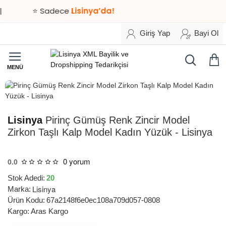
⭐ Sadece
Lisinya’da!
Giriş Yap
Bayi Ol
HIZLI
TESLİMAT
Lisinya
Pirinç Gümüş Renk Zincir Model
Zirkon Taşlı Kalp Model Kadın Yüzük - Lisinya
0 yorum
0.0
Stok Adedi:
20
Lisinya
Marka:
Ürün Kodu:
67a2148f6e0ec108a709d057-0808
Kargo:
Aras Kargo