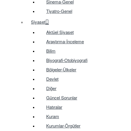
Sinema-Genel
Tiyatro-Genel
Siyaset
Aktüel Siyaset
Araştırma-İnceleme
Bilim
Biyografi-Otobiyografi
Bölgeler-Ülkeler
Devlet
Diğer
Güncel Sorunlar
Hatıralar
Kuram
Kurumlar-Örgütler