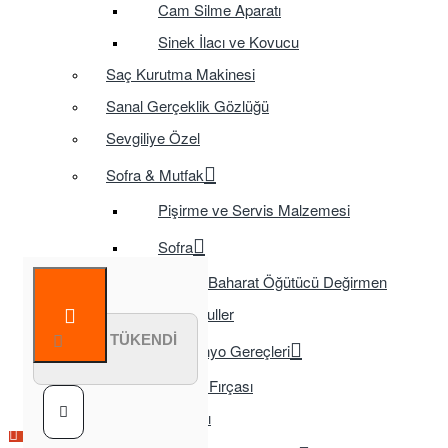
Cam Silme Aparatı
Sinek İlacı ve Kovucu
Saç Kurutma Makinesi
Sanal Gerçeklik Gözlüğü
Sevgiliye Özel
Sofra & Mutfak
Pişirme ve Servis Malzemesi
Sofra
Baharat Öğütücü Değirmen
Tasarruflu Ampuller
STOK TÜKENDİ
Temizlik ve Banyo Gereçleri
Tuvalet Fırçası
TV Aksesuarları
Çok Satılan Ürün