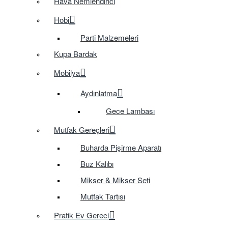
Hava Nemlendirici
Hobi
Parti Malzemeleri
Kupa Bardak
Mobilya
Aydınlatma
Gece Lambası
Mutfak Gereçleri
Buharda Pişirme Aparatı
Buz Kalıbı
Mikser & Mikser Seti
Mutfak Tartısı
Pratik Ev Gereci