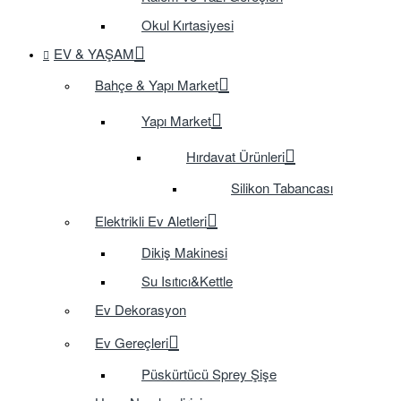
Okul Kırtasiyesi
EV & YAŞAM
Bahçe & Yapı Market
Yapı Market
Hırdavat Ürünleri
Silikon Tabancası
Elektrikli Ev Aletleri
Dikiş Makinesi
Su Isıtıcı&Kettle
Ev Dekorasyon
Ev Gereçleri
Püskürtücü Sprey Şişe