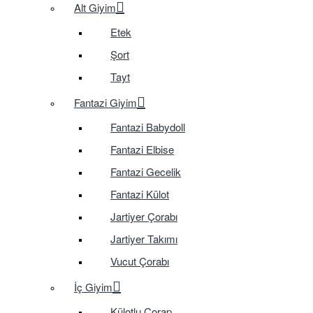
Alt Giyim
Etek
Şort
Tayt
Fantazi Giyim
Fantazi Babydoll
Fantazi Elbise
Fantazi Gecelik
Fantazi Külot
Jartiyer Çorabı
Jartiyer Takımı
Vucut Çorabı
İç Giyim
Külotlu Çorap