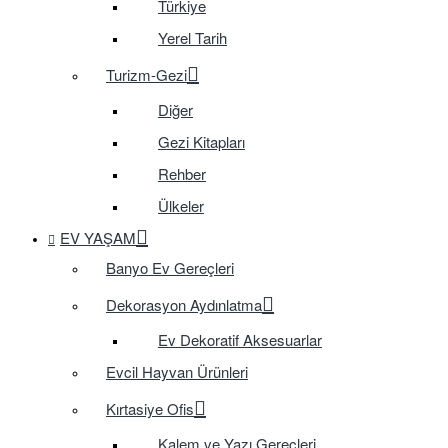
Türkiye
Yerel Tarih
Turizm-Gezi
Diğer
Gezi Kitapları
Rehber
Ülkeler
EV YAŞAM
Banyo Ev Gereçleri
Dekorasyon Aydınlatma
Ev Dekoratif Aksesuarlar
Evcil Hayvan Ürünleri
Kırtasiye Ofis
Kalem ve Yazı Gereçleri