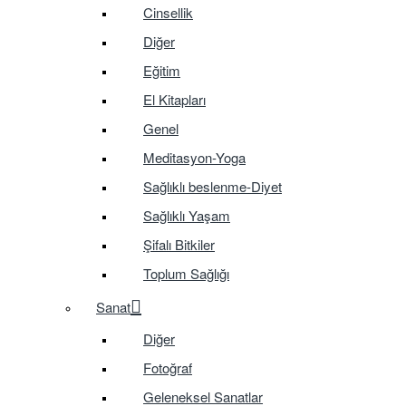
Cinsellik
Diğer
Eğitim
El Kitapları
Genel
Meditasyon-Yoga
Sağlıklı beslenme-Diyet
Sağlıklı Yaşam
Şifalı Bitkiler
Toplum Sağlığı
Sanat
Diğer
Fotoğraf
Geleneksel Sanatlar