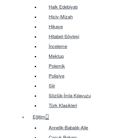
Halk Edebiyatı
Hiciv-Mizah
Hikaye
Hitabet-Söyleşi
İnceleme
Mektup
Polemik
Polisiye
Şiir
Sözlük-İmla Kılavuzu
Türk Klasikleri
Eğitim
Annelik-Babalık-Aile
Çocuk Bakımı