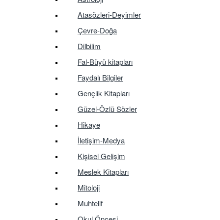
Atasözleri-Deyimler
Çevre-Doğa
Dilbilim
Fal-Büyü kitapları
Faydalı Bilgiler
Gençlik Kitapları
Güzel-Özlü Sözler
Hikaye
İletişim-Medya
Kişisel Gelişim
Meslek Kitapları
Mitoloji
Muhtelif
Okul Öncesi