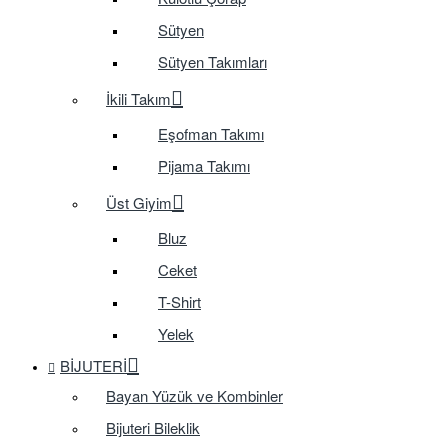
Sütyen
Sütyen Takımları
İkili Takım
Eşofman Takımı
Pijama Takımı
Üst Giyim
Bluz
Ceket
T-Shirt
Yelek
BIJUTERI
Bayan Yüzük ve Kombinler
Bijuteri Bileklik