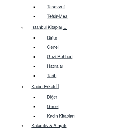
Tasavvuf
Tefsir-Meal
İstanbul Kitapları
Diğer
Genel
Gezi Rehberi
Hatıralar
Tarih
Kadın-Erkek
Diğer
Genel
Kadın Kitapları
Kalemlik & Ataşlık