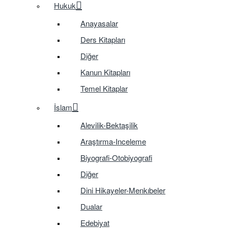
Hukuk
Anayasalar
Ders Kitapları
Diğer
Kanun Kitapları
Temel Kitaplar
İslam
Alevilik-Bektaşilik
Araştırma-Inceleme
Biyografi-Otobiyografi
Diğer
Dini Hikayeler-Menkıbeler
Dualar
Edebiyat