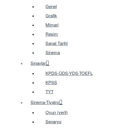
Genel
Grafik
Mimari
Resim
Sanat Tarihi
Sinema
Sınavlar
KPDS-ÜDS-YDS-TOEFL
KPSS
TYT
Sinema-Tiyatro
Oyun (yerli)
Senaryo