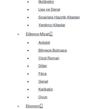
İlköğretim
Lise ve Dengi
Sınavlara Hazırlık Kitapları
Yardımcı Kitaplar
Eğlence-Mizah
Antoloji
Bilmece-Bulmaca
Çizgi Roman
Diğer
Fıkra
Genel
Karikatür
Oyun
Ekonomi