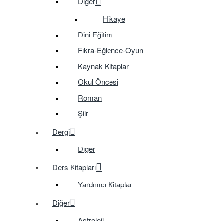
Diğer
Hikaye
Dini Eğitim
Fıkra-Eğlence-Oyun
Kaynak Kitaplar
Okul Öncesi
Roman
Şiir
Dergi
Diğer
Ders Kitapları
Yardımcı Kitaplar
Diğer
Astroloji