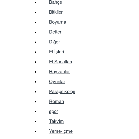
Bahçe
Bitkiler
Boyama
Defter
Diğer
El İşleri
El Sanatları
Hayvanlar
Oyunlar
Parapsikoloji
Roman
spor
Takvim
Yeme-İçme