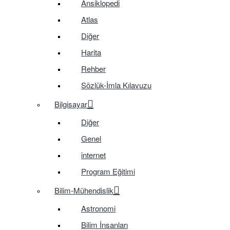
Ansiklopedi
Atlas
Diğer
Harita
Rehber
Sözlük-İmla Kılavuzu
Bilgisayar
Diğer
Genel
internet
Program Eğitimi
Bilim-Mühendislik
Astronomi
Bilim İnsanları