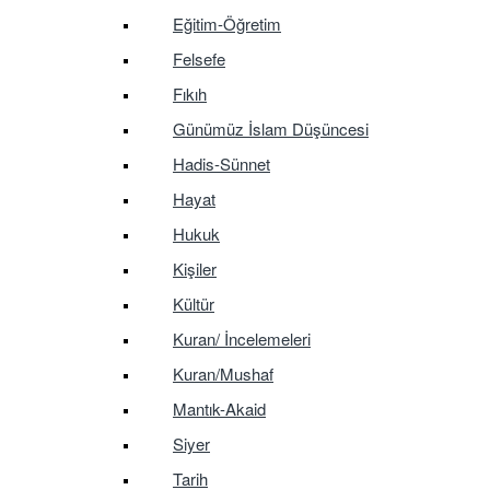
Eğitim-Öğretim
Felsefe
Fıkıh
Günümüz İslam Düşüncesi
Hadis-Sünnet
Hayat
Hukuk
Kişiler
Kültür
Kuran/ İncelemeleri
Kuran/Mushaf
Mantık-Akaid
Siyer
Tarih