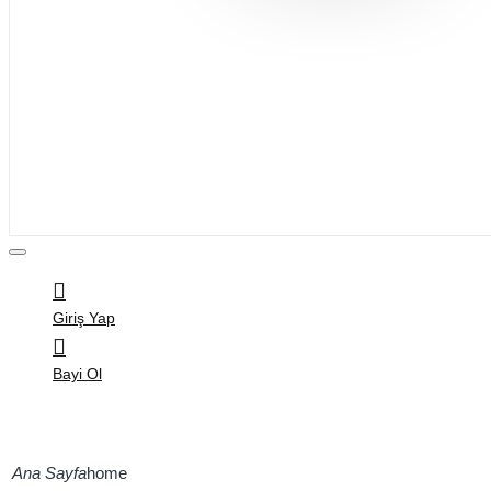
Bijuteri
Saç Aksesuarları
Kitap & Kırtasiye
Ev Yaşam
Oyuncak
Hırdavat
Tüm Ürünler
Giriş Yap
Bayi Ol
home