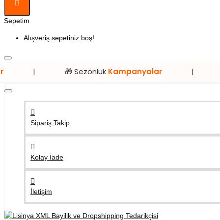
Sepetim
Alışveriş sepetiniz boş!
🎁 Sezonluk
Kampanyalar
|
⭐ Sadece
L
Sipariş Takip
Kolay İade
İletişim