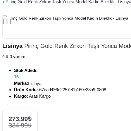
Pirinç Gold Renk Zirkon Taşlı Yonca Model Kadın Bileklik - Lisiny
Lisinya
Pirinç Gold Renk Zirkon Taşlı Yonca Model
0 yorum
0.0
Stok Adedi:
16
Lisinya
Marka:
Ürün Kodu:
67cad496e2257e0b160e38a9-0808
Kargo:
Aras Kargo
273,99₺
334,99₺