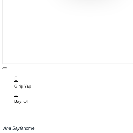
Bijuteri
Saç Aksesuarları
Kitap & Kırtasiye
Ev Yaşam
Oyuncak
Hırdavat
Tüm Ürünler
Giriş Yap
Bayi Ol
home