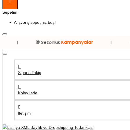
Sepetim
Alışveriş sepetiniz boş!
🎁 Sezonluk
Kampanyalar
|
⭐ Sadece
Li
Sipariş Takip
Kolay İade
İletişim