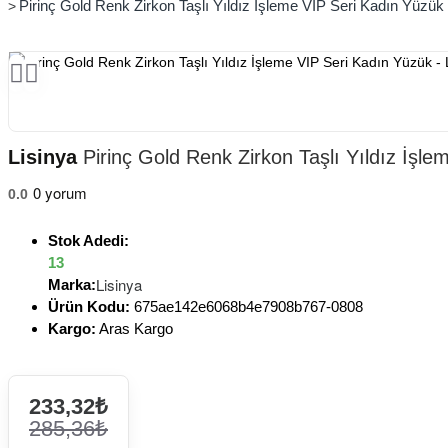
Pirinç Gold Renk Zirkon Taşlı Yıldız İşleme VIP Seri Kadın Yüzük 
Lisinya
Pirinç Gold Renk Zirkon Taşlı Yıldız İşle
0 yorum
0.0
Stok Adedi:
13
Lisinya
Marka:
Ürün Kodu:
675ae142e6068b4e7908b767-0808
Kargo:
Aras Kargo
233,32₺
285,36₺