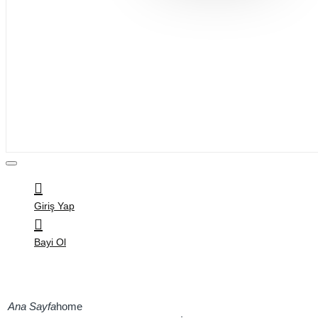
Bijuteri
Saç Aksesuarları
Kitap & Kırtasiye
Ev Yaşam
Oyuncak
Hırdavat
Tüm Ürünler
Giriş Yap
Bayi Ol
home