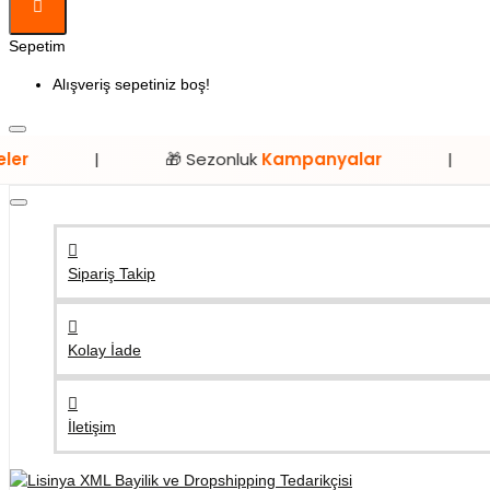
Sepetim
Alışveriş sepetiniz boş!
🎁 Sezonluk
Kampanyalar
|
⭐ Sadec
Sipariş Takip
Kolay İade
İletişim