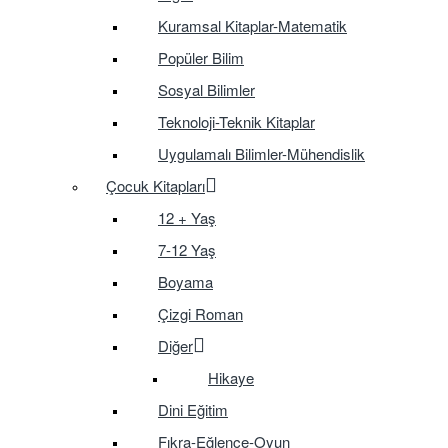
Kuramsal Kitaplar-Matematik
Popüler Bilim
Sosyal Bilimler
Teknoloji-Teknik Kitaplar
Uygulamalı Bilimler-Mühendislik
Çocuk Kitapları
12 + Yaş
7-12 Yaş
Boyama
Çizgi Roman
Diğer
Hikaye
Dini Eğitim
Fıkra-Eğlence-Oyun