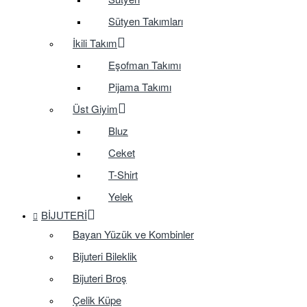
Sütyen Takımları
İkili Takım
Eşofman Takımı
Pijama Takımı
Üst Giyim
Bluz
Ceket
T-Shirt
Yelek
BIJUTERI
Bayan Yüzük ve Kombinler
Bijuteri Bileklik
Bijuteri Broş
Çelik Küpe