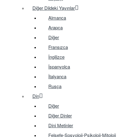
Diğer Dildeki Yayınlar
Almanca
Arapça
Diğer
Fransızca
İngilizce
İspanyolca
İtalyanca
Rusça
Din
Diğer
Diğer Dinler
Dini Metinler
Felsefe-Sosyoloji-Psikoloji-Mitoloji