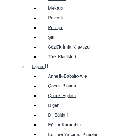
Mektup
Polemik
Polisiye
Şiir
Sözlük-İmla Kılavuzu
Türk Klasikleri
Eğitim
Annelik-Babalık-Aile
Çocuk Bakımı
Çocuk Eğitimi
Diğer
Dil Eğitimi
Eğitim Kurumları
Eğitime Yardımcı Kitaplar