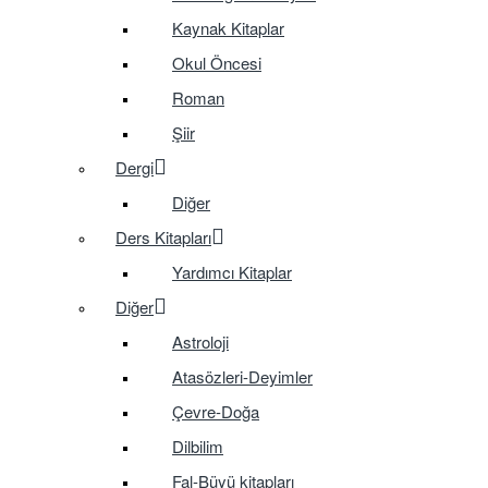
Kaynak Kitaplar
Okul Öncesi
Roman
Şiir
Dergi
Diğer
Ders Kitapları
Yardımcı Kitaplar
Diğer
Astroloji
Atasözleri-Deyimler
Çevre-Doğa
Dilbilim
Fal-Büyü kitapları