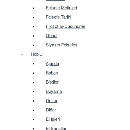
Felsefe Metinleri
Felsefe Tarihi
Filozoflar-Düşünürler
Genel
Siyaset Felsefesi
Hobi
Ajanda
Bahçe
Bitkiler
Boyama
Defter
Diğer
El İşleri
El Sanatları