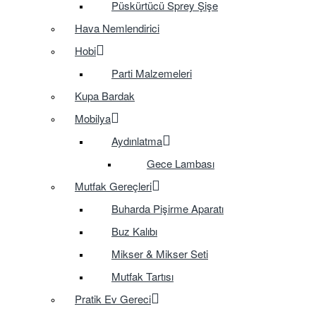
Püskürtücü Sprey Şişe
Hava Nemlendirici
Hobi
Parti Malzemeleri
Kupa Bardak
Mobilya
Aydınlatma
Gece Lambası
Mutfak Gereçleri
Buharda Pişirme Aparatı
Buz Kalıbı
Mikser & Mikser Seti
Mutfak Tartısı
Pratik Ev Gereci