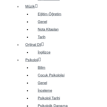
Müzik
Eğitim-Öğretim
Genel
Nota Kitapları
Tarih
Orijinal Dil
İngilizce
Psikoloji
Bilim
Çocuk Psikolojisi
Genel
İnceleme
Psikoloji Tarihi
Psikolojik Danışma