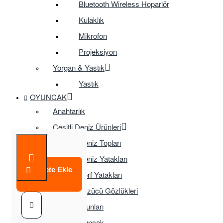
Bluetooth Wireless Hoparlör
Kulaklık
Mikrofon
Projeksiyon
Yorgan & Yastık
Yastık
OYUNCAK
Anahtarlık
Çeşitli Deniz Ürünleri
Deniz Topları
Deniz Yatakları
Sepete Ekle
Sörf Yatakları
Yüzücü Gözlükleri
Çocuk Oyunları
Eğitici Oyuncak