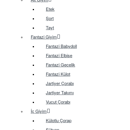
Etek
Şort
Tayt
Fantazi Giyim
Fantazi Babydoll
Fantazi Elbise
Fantazi Gecelik
Fantazi Külot
Jartiyer Çorabı
Jartiyer Takımı
Vucut Çorabı
İç Giyim
Külotlu Çorap
Sütyen