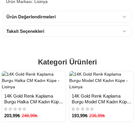
Ürün Markası: Lisinya
Ürün Değerlendirmeleri
Taksit Seçenekleri
Kategori Ürünleri
HIZLI
HIZLI
Yeni Ürün
Yeni Ürün
14K Gold Renk Kaplama
14K Gold Renk Kaplama
TESLİMAT
TESLİMAT
Burgu Halka CM Kadın Küpe -
Burgu Model CM Kadın Küpe -
Lisinya
Lisinya
203,99₺
248,99₺
193,99₺
236,99₺