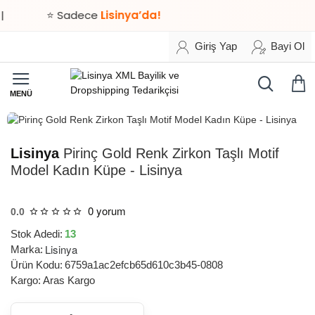
⭐ Sadece
Lisinya’da!
Giriş Yap
Bayi Ol
HIZLI
TESLİMAT
Lisinya
Pirinç Gold Renk Zirkon Taşlı Motif
Model Kadın Küpe - Lisinya
0 yorum
0.0
Stok Adedi:
13
Lisinya
Marka:
Ürün Kodu:
6759a1ac2efcb65d610c3b45-0808
Kargo:
Aras Kargo