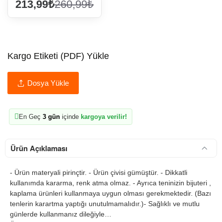
213,99₺
260,99₺
Kargo Etiketi (PDF) Yükle
Dosya Yükle
En Geç
3 gün
içinde
kargoya verilir!
Ürün Açıklaması
- Ürün materyali pirinçtir. - Ürün çivisi gümüştür. - Dikkatli
kullanımda kararma, renk atma olmaz. - Ayrıca teninizin bijuteri ,
kaplama ürünleri kullanmaya uygun olması gerekmektedir. (Bazı
tenlerin karartma yaptığı unutulmamalıdır.)- Sağlıklı ve mutlu
günlerde kullanmanız dileğiyle…