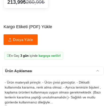
213,99₺
260,99₺
Kargo Etiketi (PDF) Yükle
Dosya Yükle
En Geç
3 gün
içinde
kargoya verilir!
Ürün Açıklaması
- Ürün materyali pirinçtir. - Ürün çivisi gümüştür. - Dikkatli
kullanımda kararma, renk atma olmaz. - Ayrıca teninizin bijuteri ,
kaplama ürünleri kullanmaya uygun olması gerekmektedir. (Bazı
tenlerin karartma yaptığı unutulmamalıdır.)- Sağlıklı ve mutlu
günlerde kullanmanız dileğiyle…