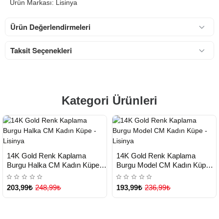
Ürün Markası: Lisinya
Ürün Değerlendirmeleri
Taksit Seçenekleri
Kategori Ürünleri
HIZLI
HIZLI
Yeni Ürün
Yeni Ürün
14K Gold Renk Kaplama
14K Gold Renk Kaplama
TESLİMAT
TESLİMAT
Burgu Halka CM Kadın Küpe -
Burgu Model CM Kadın Küpe -
Lisinya
Lisinya
203,99₺
248,99₺
193,99₺
236,99₺