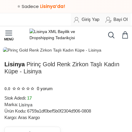
⭐ Sadece
Lisinya’da!
Giriş Yap
Bayi Ol
HIZLI
TESLİMAT
Lisinya
Pirinç Gold Renk Zirkon Taşlı Kadın
Küpe - Lisinya
0 yorum
0.0
Stok Adedi:
17
Lisinya
Marka:
Ürün Kodu:
6759a1df0bef5b0f2304d906-0808
Kargo:
Aras Kargo