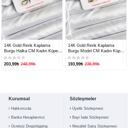
HIZLI
HIZLI
Yeni Ürün
Yeni Ürün
14K Gold Renk Kaplama
14K Gold Renk Kaplama
TESLİMAT
TESLİMAT
Burgu Halka CM Kadın Küpe -
Burgu Model CM Kadın Küpe -
Lisinya
Lisinya
203,99₺
248,99₺
193,99₺
236,99₺
Kurumsal
Sözleşmeler
Hakkımızda
Üyelik Sözleşmesi
Banka Hesaplarımız
Bayi İade Sözleşmesi
Ücretsiz Dropshipping
Mesafeli Satış Sözleşmesi