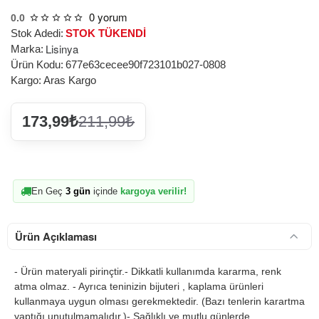
0 yorum
0.0
Stok Adedi:
STOK TÜKENDİ
Lisinya
Marka:
Ürün Kodu:
677e63cecee90f723101b027-0808
Kargo:
Aras Kargo
173,99₺
211,99₺
En Geç
3 gün
içinde
kargoya verilir!
Ürün Açıklaması
- Ürün materyali pirinçtir.- Dikkatli kullanımda kararma, renk
atma olmaz. - Ayrıca teninizin bijuteri , kaplama ürünleri
kullanmaya uygun olması gerekmektedir. (Bazı tenlerin karartma
yaptığı unutulmamalıdır.)- Sağlıklı ve mutlu günlerde