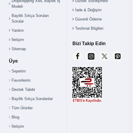
Dropshipping XML Bayilik İş
Gizlilik Sözleşmesi
Modeli
İade & Değişim
Bayilik Sıkça Sorulan
Güvenli Ödeme
Sorular
Teslimat Bilgileri
Yardım
İletişim
Bizi Takip Edin
Sitemap
Üye
Sepetim
Favorilerim
Destek Talebi
Bayilik Sıkça Sorulanlar
Tüm Ürünler
Blog
İletişim