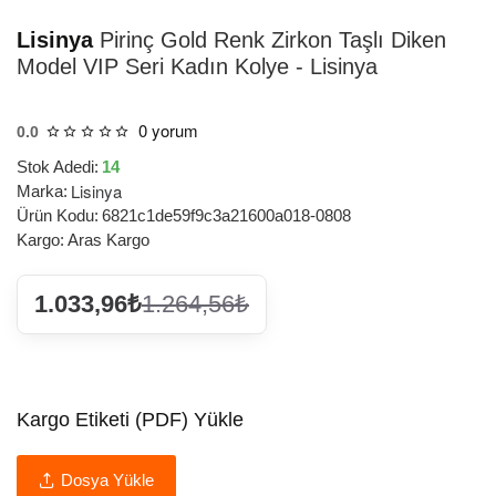
Lisinya
Pirinç Gold Renk Zirkon Taşlı Diken
Model VIP Seri Kadın Kolye - Lisinya
0 yorum
0.0
Stok Adedi:
14
Lisinya
Marka:
Ürün Kodu:
6821c1de59f9c3a21600a018-0808
Kargo:
Aras Kargo
1.033,96₺
1.264,56₺
Kargo Etiketi (PDF) Yükle
Dosya Yükle