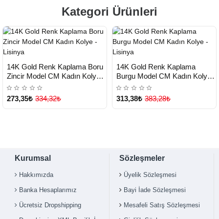
Kategori Ürünleri
HIZLI
HIZLI
Yeni Ürün
Yeni Ürün
14K Gold Renk Kaplama Boru
14K Gold Renk Kaplama
TESLİMAT
TESLİMAT
Zincir Model CM Kadın Kolye -
Burgu Model CM Kadın Kolye -
Lisinya
Lisinya
273,35₺
334,32₺
313,38₺
383,28₺
Kurumsal
Sözleşmeler
Hakkımızda
Üyelik Sözleşmesi
Banka Hesaplarımız
Bayi İade Sözleşmesi
Ücretsiz Dropshipping
Mesafeli Satış Sözleşmesi