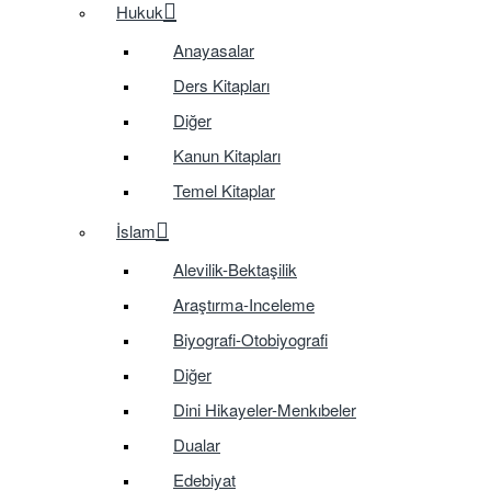
Hukuk
Anayasalar
Ders Kitapları
Diğer
Kanun Kitapları
Temel Kitaplar
İslam
Alevilik-Bektaşilik
Araştırma-Inceleme
Biyografi-Otobiyografi
Diğer
Dini Hikayeler-Menkıbeler
Dualar
Edebiyat