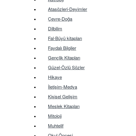
Atasözleri-Deyimler
Çevre-Doğa
Dilbilim
Fal-Büyü kitapları
Faydalı Bilgiler
Gençlik Kitapları
Güzel-Özlü Sözler
Hikaye
İletişim-Medya
Kişisel Gelişim
Meslek Kitapları
Mitoloji
Muhtelif
Okul Öncesi