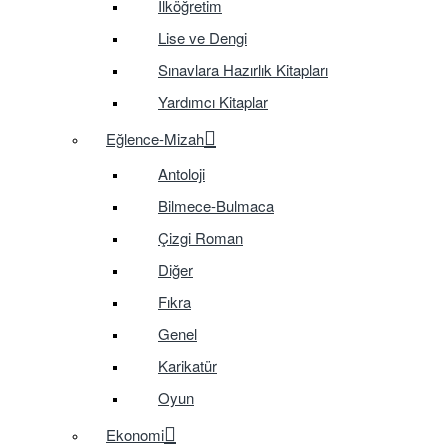
İlköğretim
Lise ve Dengi
Sınavlara Hazırlık Kitapları
Yardımcı Kitaplar
Eğlence-Mizah
Antoloji
Bilmece-Bulmaca
Çizgi Roman
Diğer
Fıkra
Genel
Karikatür
Oyun
Ekonomi