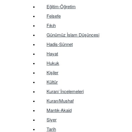
Eğitim-Öğretim
Felsefe
Fıkıh
Günümüz İslam Düşüncesi
Hadis-Sünnet
Hayat
Hukuk
Kişiler
Kültür
Kuran/ İncelemeleri
Kuran/Mushaf
Mantık-Akaid
Siyer
Tarih