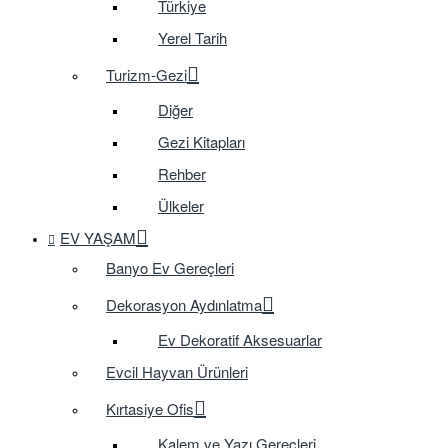
Türkiye
Yerel Tarih
Turizm-Gezi
Diğer
Gezi Kitapları
Rehber
Ülkeler
EV YAŞAM
Banyo Ev Gereçleri
Dekorasyon Aydınlatma
Ev Dekoratif Aksesuarlar
Evcil Hayvan Ürünleri
Kırtasiye Ofis
Kalem ve Yazı Gereçleri