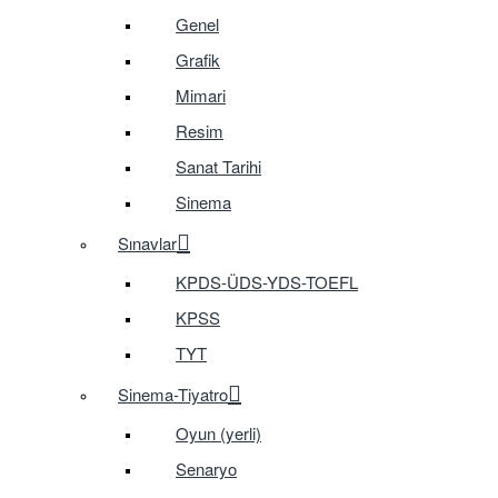
Genel
Grafik
Mimari
Resim
Sanat Tarihi
Sinema
Sınavlar
KPDS-ÜDS-YDS-TOEFL
KPSS
TYT
Sinema-Tiyatro
Oyun (yerli)
Senaryo