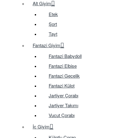
Alt Giyim
Etek
Şort
Tayt
Fantazi Giyim
Fantazi Babydoll
Fantazi Elbise
Fantazi Gecelik
Fantazi Külot
Jartiyer Çorabı
Jartiyer Takımı
Vucut Çorabı
İç Giyim
Külotlu Çorap