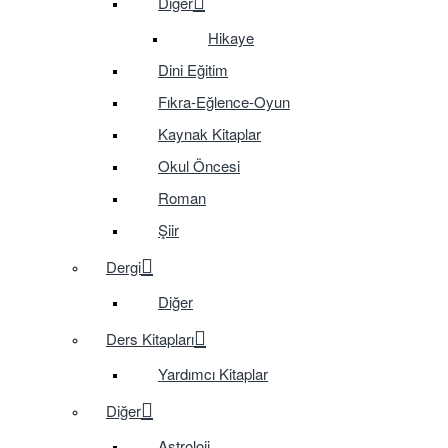
Diğer
Hikaye
Dini Eğitim
Fıkra-Eğlence-Oyun
Kaynak Kitaplar
Okul Öncesi
Roman
Şiir
Dergi
Diğer
Ders Kitapları
Yardımcı Kitaplar
Diğer
Astroloji