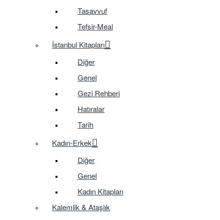
Tasavvuf
Tefsir-Meal
İstanbul Kitapları
Diğer
Genel
Gezi Rehberi
Hatıralar
Tarih
Kadın-Erkek
Diğer
Genel
Kadın Kitapları
Kalemlik & Ataşlık