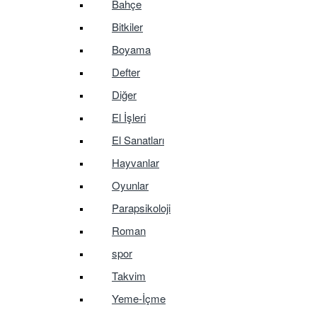
Bahçe
Bitkiler
Boyama
Defter
Diğer
El İşleri
El Sanatları
Hayvanlar
Oyunlar
Parapsikoloji
Roman
spor
Takvim
Yeme-İçme