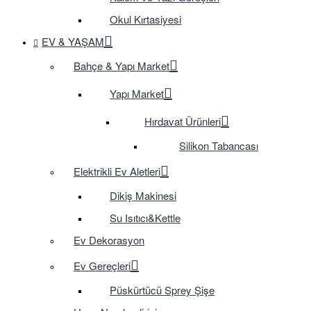
Okul Kırtasiyesi
EV & YAŞAM
Bahçe & Yapı Market
Yapı Market
Hırdavat Ürünleri
Silikon Tabancası
Elektrikli Ev Aletleri
Dikiş Makinesi
Su Isıtıcı&Kettle
Ev Dekorasyon
Ev Gereçleri
Püskürtücü Sprey Şişe