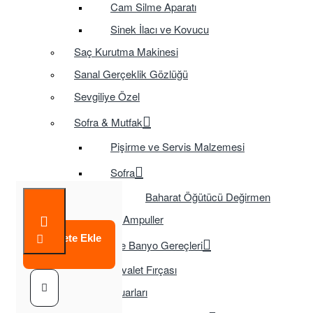
Cam Silme Aparatı
Sinek İlacı ve Kovucu
Saç Kurutma Makinesi
Sanal Gerçeklik Gözlüğü
Sevgiliye Özel
Sofra & Mutfak
Pişirme ve Servis Malzemesi
Sofra
Baharat Öğütücü Değirmen
Tasarruflu Ampuller
Sepete Ekle
Temizlik ve Banyo Gereçleri
Tuvalet Fırçası
TV Aksesuarları