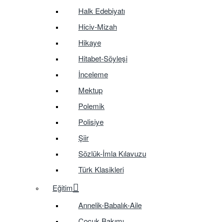
Halk Edebiyatı
Hiciv-Mizah
Hikaye
Hitabet-Söyleşi
İnceleme
Mektup
Polemik
Polisiye
Şiir
Sözlük-İmla Kılavuzu
Türk Klasikleri
Eğitim
Annelik-Babalık-Aile
Çocuk Bakımı