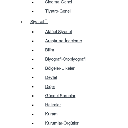
Sinema-Genel
Tiyatro-Genel
Siyaset
Aktüel Siyaset
Araştırma-İnceleme
Bilim
Biyografi-Otobiyografi
Bölgeler-Ülkeler
Devlet
Diğer
Güncel Sorunlar
Hatıralar
Kuram
Kurumlar-Örgütler