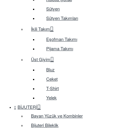
Sütyen
Sütyen Takımları
İkili Takım
Eşofman Takımı
Pijama Takımı
Üst Giyim
Bluz
Ceket
T-Shirt
Yelek
BIJUTERI
Bayan Yüzük ve Kombinler
Bijuteri Bileklik