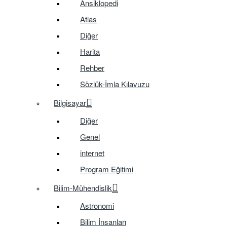
Ansiklopedi
Atlas
Diğer
Harita
Rehber
Sözlük-İmla Kılavuzu
Bilgisayar
Diğer
Genel
internet
Program Eğitimi
Bilim-Mühendislik
Astronomi
Bilim İnsanları