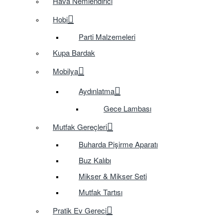
Hava Nemlendirici
Hobi
Parti Malzemeleri
Kupa Bardak
Mobilya
Aydınlatma
Gece Lambası
Mutfak Gereçleri
Buharda Pişirme Aparatı
Buz Kalıbı
Mikser & Mikser Seti
Mutfak Tartısı
Pratik Ev Gereci