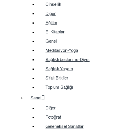
Cinsellik
Diğer
Eğitim
El Kitapları
Genel
Meditasyon-Yoga
Sağlıklı beslenme-Diyet
Sağlıklı Yaşam
Şifalı Bitkiler
Toplum Sağlığı
Sanat
Diğer
Fotoğraf
Geleneksel Sanatlar