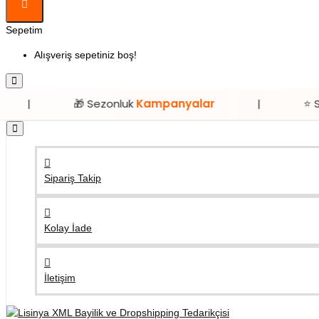
Sepetim
Alışveriş sepetiniz boş!
🎁 Sezonluk
Kampanyalar
|
⭐ Sadece
Lisi
Sipariş Takip
Kolay İade
İletişim