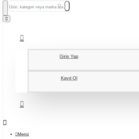
Ürün,
kategori
veya
marka
ara...
Giriş Yap
Kayıt Ol
Menü