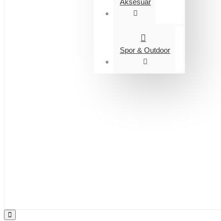
Aksesuar
Spor & Outdoor
Entegrasyon
Giyim
Bijuteri
Saç Aksesuarları
Kitap & Kırtasiye
Ev Yaşam
Oyuncak
Hırdavat
Tüm Ürünler