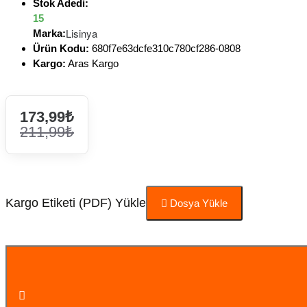
Stok Adedi:
15
Lisinya
Marka:
Ürün Kodu:
680f7e63dcfe310c780cf286-0808
Kargo:
Aras Kargo
173,99₺
211,99₺
Kargo Etiketi (PDF) Yükle
Dosya Yükle
Sepete Ekle