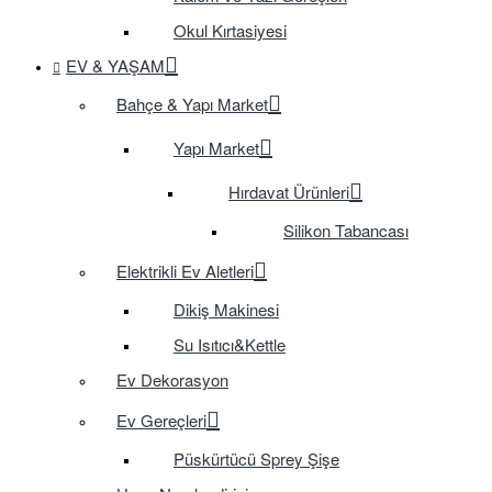
Okul Kırtasiyesi
EV & YAŞAM
Bahçe & Yapı Market
Yapı Market
Hırdavat Ürünleri
Silikon Tabancası
Elektrikli Ev Aletleri
Dikiş Makinesi
Su Isıtıcı&Kettle
Ev Dekorasyon
Ev Gereçleri
Püskürtücü Sprey Şişe