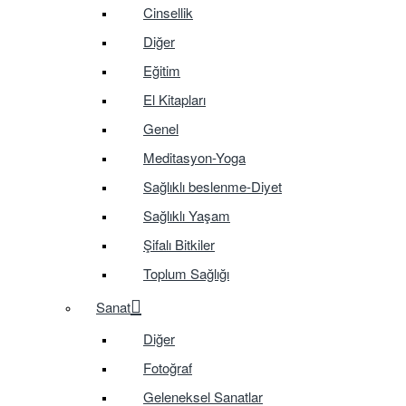
Cinsellik
Diğer
Eğitim
El Kitapları
Genel
Meditasyon-Yoga
Sağlıklı beslenme-Diyet
Sağlıklı Yaşam
Şifalı Bitkiler
Toplum Sağlığı
Sanat
Diğer
Fotoğraf
Geleneksel Sanatlar