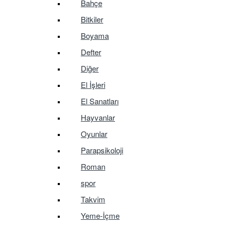
Bahçe
Bitkiler
Boyama
Defter
Diğer
El İşleri
El Sanatları
Hayvanlar
Oyunlar
Parapsikoloji
Roman
spor
Takvim
Yeme-İçme