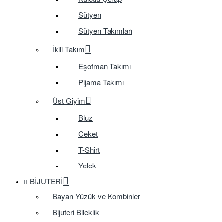
Sütyen
Sütyen Takımları
İkili Takım
Eşofman Takımı
Pijama Takımı
Üst Giyim
Bluz
Ceket
T-Shirt
Yelek
BIJUTERI
Bayan Yüzük ve Kombinler
Bijuteri Bileklik