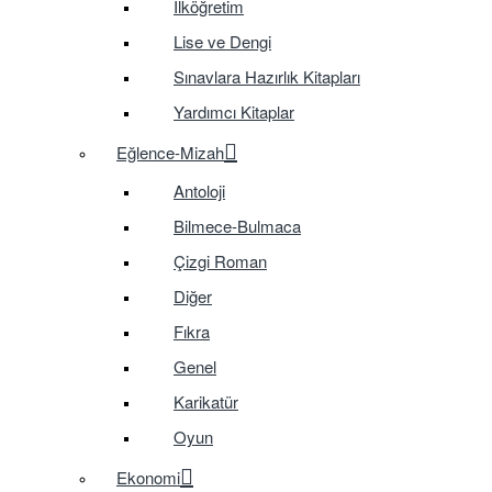
İlköğretim
Lise ve Dengi
Sınavlara Hazırlık Kitapları
Yardımcı Kitaplar
Eğlence-Mizah
Antoloji
Bilmece-Bulmaca
Çizgi Roman
Diğer
Fıkra
Genel
Karikatür
Oyun
Ekonomi