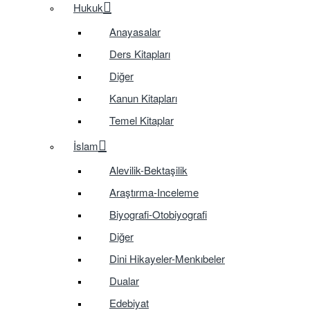
Hukuk
Anayasalar
Ders Kitapları
Diğer
Kanun Kitapları
Temel Kitaplar
İslam
Alevilik-Bektaşilik
Araştırma-Inceleme
Biyografi-Otobiyografi
Diğer
Dini Hikayeler-Menkıbeler
Dualar
Edebiyat