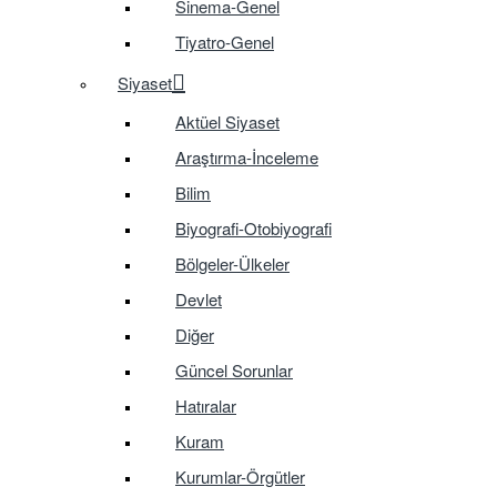
Sinema-Genel
Tiyatro-Genel
Siyaset
Aktüel Siyaset
Araştırma-İnceleme
Bilim
Biyografi-Otobiyografi
Bölgeler-Ülkeler
Devlet
Diğer
Güncel Sorunlar
Hatıralar
Kuram
Kurumlar-Örgütler