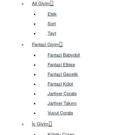
Alt Giyim
Etek
Şort
Tayt
Fantazi Giyim
Fantazi Babydoll
Fantazi Elbise
Fantazi Gecelik
Fantazi Külot
Jartiyer Çorabı
Jartiyer Takımı
Vucut Çorabı
İç Giyim
Külotlu Çorap