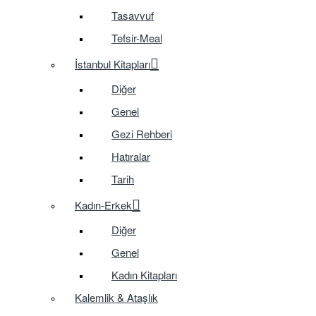
Tasavvuf
Tefsir-Meal
İstanbul Kitapları
Diğer
Genel
Gezi Rehberi
Hatıralar
Tarih
Kadın-Erkek
Diğer
Genel
Kadın Kitapları
Kalemlik & Ataşlık