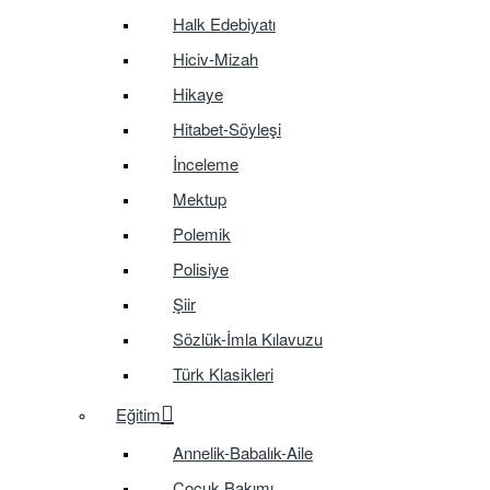
Halk Edebiyatı
Hiciv-Mizah
Hikaye
Hitabet-Söyleşi
İnceleme
Mektup
Polemik
Polisiye
Şiir
Sözlük-İmla Kılavuzu
Türk Klasikleri
Eğitim
Annelik-Babalık-Aile
Çocuk Bakımı