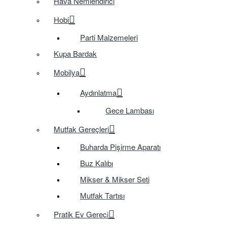
Hava Nemlendirici
Hobi
Parti Malzemeleri
Kupa Bardak
Mobilya
Aydınlatma
Gece Lambası
Mutfak Gereçleri
Buharda Pişirme Aparatı
Buz Kalıbı
Mikser & Mikser Seti
Mutfak Tartısı
Pratik Ev Gereci