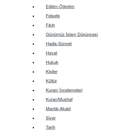
Eğitim-Öğretim
Felsefe
Fıkıh
Günümüz İslam Düşüncesi
Hadis-Sünnet
Hayat
Hukuk
Kişiler
Kültür
Kuran/ İncelemeleri
Kuran/Mushaf
Mantık-Akaid
Siyer
Tarih