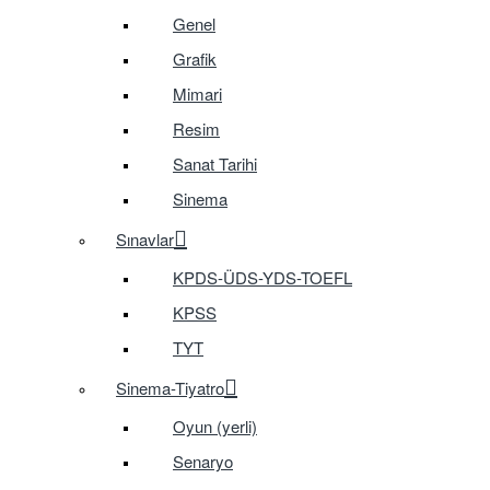
Genel
Grafik
Mimari
Resim
Sanat Tarihi
Sinema
Sınavlar
KPDS-ÜDS-YDS-TOEFL
KPSS
TYT
Sinema-Tiyatro
Oyun (yerli)
Senaryo