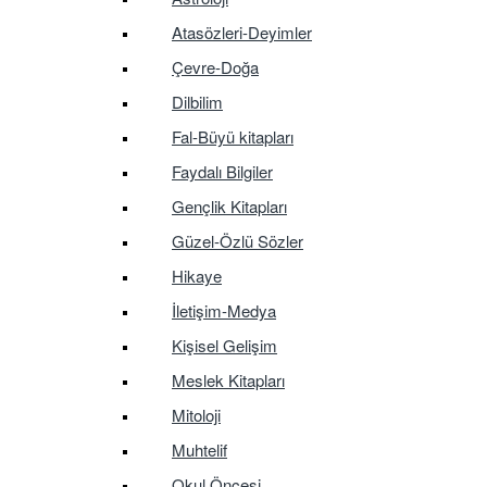
Atasözleri-Deyimler
Çevre-Doğa
Dilbilim
Fal-Büyü kitapları
Faydalı Bilgiler
Gençlik Kitapları
Güzel-Özlü Sözler
Hikaye
İletişim-Medya
Kişisel Gelişim
Meslek Kitapları
Mitoloji
Muhtelif
Okul Öncesi