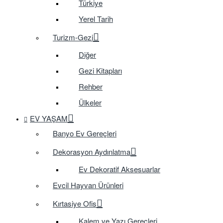
Türkiye
Yerel Tarih
Turizm-Gezi
Diğer
Gezi Kitapları
Rehber
Ülkeler
EV YAŞAM
Banyo Ev Gereçleri
Dekorasyon Aydınlatma
Ev Dekoratif Aksesuarlar
Evcil Hayvan Ürünleri
Kırtasiye Ofis
Kalem ve Yazı Gereçleri