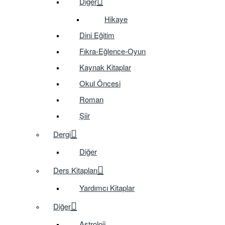
Diğer
Hikaye
Dini Eğitim
Fıkra-Eğlence-Oyun
Kaynak Kitaplar
Okul Öncesi
Roman
Şiir
Dergi
Diğer
Ders Kitapları
Yardımcı Kitaplar
Diğer
Astroloji