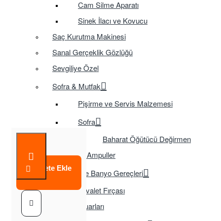
Cam Silme Aparatı
Sinek İlacı ve Kovucu
Saç Kurutma Makinesi
Sanal Gerçeklik Gözlüğü
Sevgiliye Özel
Sofra & Mutfak
Pişirme ve Servis Malzemesi
Sofra
Baharat Öğütücü Değirmen
Tasarruflu Ampuller
Sepete Ekle
Temizlik ve Banyo Gereçleri
Tuvalet Fırçası
TV Aksesuarları