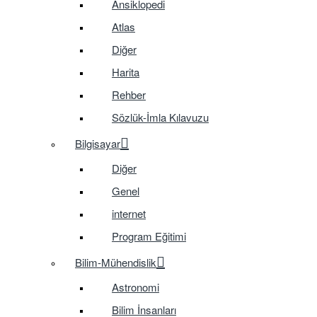
Ansiklopedi
Atlas
Diğer
Harita
Rehber
Sözlük-İmla Kılavuzu
Bilgisayar
Diğer
Genel
internet
Program Eğitimi
Bilim-Mühendislik
Astronomi
Bilim İnsanları